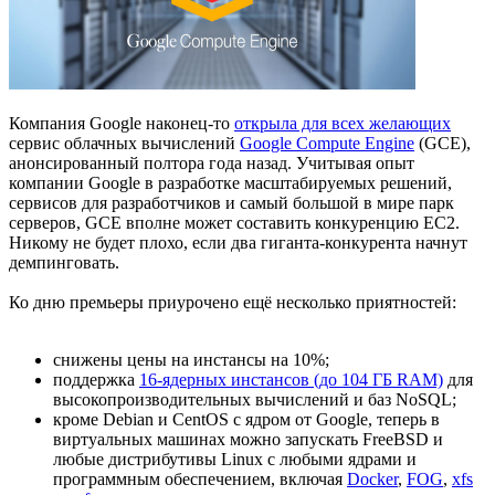
Компания Google наконец-то
открыла для всех желающих
сервис облачных вычислений
Google Compute Engine
(GCE),
анонсированный полтора года назад. Учитывая опыт
компании Google в разработке масштабируемых решений,
сервисов для разработчиков и самый большой в мире парк
серверов, GCE вполне может составить конкуренцию EC2.
Никому не будет плохо, если два гиганта-конкурента начнут
демпинговать.
Ко дню премьеры приурочено ещё несколько приятностей:
снижены цены на инстансы на 10%;
поддержка
16-ядерных инстансов (до 104 ГБ RAM)
для
высокопроизводительных вычислений и баз NoSQL;
кроме Debian и CentOS с ядром от Google, теперь в
виртуальных машинах можно запускать FreeBSD и
любые дистрибутивы Linux с любыми ядрами и
программным обеспечением, включая
Docker
,
FOG
,
xfs