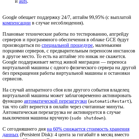
и
aufs
.
Google обещает поддержку 24/7, аптайм 99,95% (с выплатой
компенсации
в случае несоблюдения).
Плановые технические работы по тестированию, апгрейду
серверов и программного обеспечения в облаке GCE будут
производиться по
специальной процедуре
, маленькими
порциями серверов, c предварительным переносом инстансов
в другое место. То есть на аптайме это никак не скажется.
Google поддерживает метод живой миграции — переноса
виртуальной машины с одного физического сервера на другой
без прекращения работы виртуальной машины и остановки
сервисов.
На случай аппаратного сбоя или другого события владелец
виртуальной машины может заблаговременно активировать
функцию
автоматической перезагрузки
(
),
automaticRestart
так что сайт вернется в онлайн через считанные минуты.
Автоматическая перезагрузка не активируется в случае
выключения машины вручную (
).
sudo shutdown
С сегодняшнего дня
на 60% снижается стоимость хранения
данных
(Persistent Disk): 4 цента за гигабайт в месяц вместо