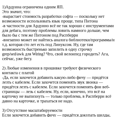
1)Ардуина ограничена одним ЯП.
Это значит, что:
-вырастает стоимость разработки софта — поскольку нет
возможности использовать язык проще, типа Питона
-в частности для Ардуино всё не так хорошо с инструментами
для дебага, поэтому проблемы ловить намного дольше, чем
было бы с тем же Питоном под Распберри
-внезапно может не найтись аналога библиотеки/программы/и
т.д. которая сто лет есть под Линуксом. Ну, где там
возможность быстренько запилить в одну строчку
grep/sed/awk для Wiring? Что, свой велоипед городить? Ага,
сейчас, уже бегу.
2) Любые изменения в прошивке требуют физического
контакта с платой
-Да, если захочется добавить какую-либо фичу — придётся
лезть с кабелем. Если захочется поменять звук звонка —
придётся лезть с кабелем. Если захочется поменять фон веб-
страницы — лезь с кабелем. Ну, если, конечно, это всё на
карточку не выпихнуть — только проблема, в Распберри всё
давно на карточке, и трахаться не надо.
3) Отсутствие масштабируемости
Если захочется добавить фичу — придётся докупать шилды,