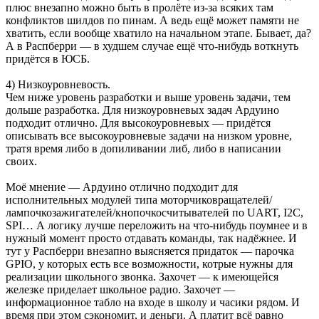
плюс внезапно можно быть в пролёте из-за всяких там
конфликтов шилдов по пинам. А ведь ещё может памяти не
хватить, если вообще хватило на начальном этапе. Бывает, да?
А в Распберри — в худшем случае ещё что-нибудь воткнуть
придётся в ЮСБ.
4) Низкоуровневость.
Чем ниже уровень разработки и выше уровень задачи, тем
дольше разработка. Для низкоуровневых задач Ардуино
подходит отлично. Для высокоуровневых — придётся
описывать все высокоуровневые задачи на низком уровне,
тратя время либо в допиливании либ, либо в написании
своих.
Моё мнение — Ардуино отлично подходит для
исполнительных модулей типа моторчиковращателей/
лампочкозажигателей/кнопочкосчитывателей по UART, I2C,
SPI… А логику лучше переложить на что-нибудь поумнее и в
нужный момент просто отдавать команды, так надёжнее. И
тут у Распберри внезапно выясняется придаток — парочка
GPIO, у которых есть все возможности, котрые нужны для
реализации школьного звонка. Захочет — к имеющейся
железке приделает школьное радио. Захочет —
информационное табло на входе в школу и часики рядом. И
время при этом сэкономит, и деньги. А платит всё равно