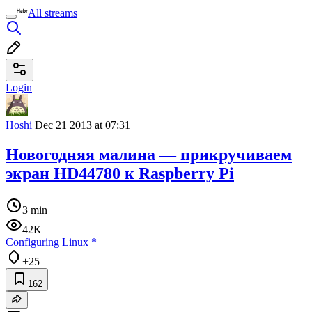
All streams
Login
Hoshi
Dec 21 2013 at 07:31
Новогодняя малина — прикручиваем
экран HD44780 к Raspberry Pi
3 min
42K
Configuring Linux
*
+25
162