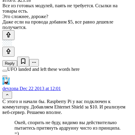
Итого: $23.18
Все из готовых модулей, паять не требуется. Ссылки на
товары есть.
Это сложнее, дороже?
Даже если на провода добавим $5, все равно дешевле
получается.
Reply
UFO landed and left these words here
devzona
Dec 22 2013 at 12:01
С этого и начали бы. Raspberry Pi у вас подключен к
коммутатору. Добавляем Ehternet Shield за $10. И реализуем
веб-сервер. Решаемо вполне.
Окей, спорить не буду, видимо вы действительно
пытаетесь притянуть ардруину чисто из принципа.
=)