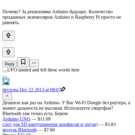
Почему? За решениями Arduino будущее. Количество
проданных экземпляров Arduino и Raspberry Pi просто не
равнять.
Reply
UFO landed and left these words here
devzona
Dec 22 2013 at 08:07
Дешевле как раз на Arduino. У Вас Wi-Fi Dongle без роутера, а
значит дальность не высокая. Используете смартфон?
Bluetooth там точно есть. Берем:
Arduino UNO
— $11.69
слот для SD карт(хранение конфигов и логов)
— $3.83
модуль Bluetooth
— $7.66