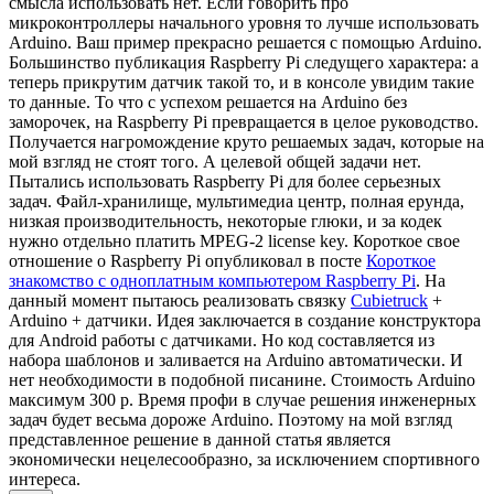
смысла использовать нет. Если говорить про
микроконтроллеры начального уровня то лучше использовать
Arduino. Ваш пример прекрасно решается с помощью Arduino.
Большинство публикация Raspberry Pi следущего характера: а
теперь прикрутим датчик такой то, и в консоле увидим такие
то данные. То что с успехом решается на Arduino без
заморочек, на Raspberry Pi превращается в целое руководство.
Получается нагромождение круто решаемых задач, которые на
мой взгляд не стоят того. А целевой общей задачи нет.
Пытались использовать Raspberry Pi для более серьезных
задач. Файл-хранилище, мультимедиа центр, полная ерунда,
низкая производительность, некоторые глюки, и за кодек
нужно отдельно платить MPEG-2 license key. Короткое свое
отношение о Raspberry Pi опубликовал в посте
Короткое
знакомство с одноплатным компьютером Raspberry Pi
. На
данный момент пытаюсь реализовать связку
Cubietruck
+
Arduino + датчики. Идея заключается в создание конструктора
для Android работы с датчиками. Но код составляется из
набора шаблонов и заливается на Arduino автоматически. И
нет необходимости в подобной писанине. Стоимость Arduino
максимум 300 р. Время профи в случае решения инженерных
задач будет весьма дороже Arduino. Поэтому на мой взгляд
представленное решение в данной статья является
экономически нецелесообразно, за исключением спортивного
интереса.