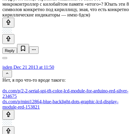
микроконтроллер с килобайтом памяти «итого»? Юзать эти 8
символов конкретно под кириллицу, зная, что есть конкретно
кириллические индикаторы — имхо бдсм)
Reply
isden
Dec 21 2013 at 11:50
Нет, я про что-то вроде такого:
dx.com/p/2-2-serial-spi-tft-color-lcd-module-for-arduino-red-silver-
234675
dx.com/p/mini12864-blue-backlight-dots-graphic-lcd-display-
module-red-153821