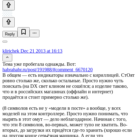
Reply
klirichek
Dec 21 2013 at 16:13
Тема уже пробегала однажды. Вот:
habrahabr.ru/post/191988/#comment_6670120
В общем — есть индикаторы изначально с кириллицей. СтОят
ровно столько же, сколько остальные. Просто нужно чуть
поискать (на DX свет клином не сошёлся; а изделие таково,
что и в российских магазинах (оффлайн и интернет)
продаётся и стоит примерно столько же).
(8 символов есть не у «модели в посте» а вообще, у всех
моделей на этом контроллере. Просто нужно понимать, что
нырять в этот омут — дело неблагодарное. Начиная с того,
что эти 8 символов, во-первых, может тупо не хватить. Во-
вторых, до загрузки их придётся где-то хранить (хорошо если
на другом конце серьёзная машинка. А если это