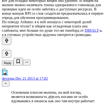
вот для отладки некоторых вещей она удобнее. В общем на
малине можно налячкать тонны одноразового говнокода для
проверки идеи не особо заботясь о доступных ресурсах. В
конце концов RPI со слов создателя предназначалась в первую
очредь для обучения программированию.
По поводу Arduino: я к ней оношусь с некоторой долей
неприятия чтоли? в общем как отладочная плата она
слабовата, мне больше по душе тот-же пинборд от
DIHALT
-а,
а в готовых устройствах ардуина смотрится громоздко.
Reply
devzona
Dec 21 2013 at 17:02
Основным плюсом малины, на мой взгляд,
является возможность дёргать ногами не особо
вдумываясь в нюансы как оно там внутри работает