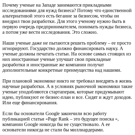
Почему ученые на Западе занимаются прикладными
исследованиями для нужд бизнеса? Потому что единственной
альтернативой этого есть бегание за бизнесом, чтобы он
внедрил твои разработки. Для этого ученому нужно быть в
первую очередь предпринимателем, понимать нужды бизнеса,
а потом уже вести исследования. Это сложно.
Наши ученые даже не пытаются решить проблему – ее просто
игнорируют. Государство должно финансировать науку. А
ученые должны печатать статьи. На основе самых стоящих из
них иностранные ученые улучшат свои прикладные
разработки и иностранные же компании получат
дополнительные конкретные преимущества над нашими.
При плановой экономике никто не требовал внедрять в жизнь
научные разработки. А в условиях рыночной экономики такие
ученые уподобляются стартаперам, которые придумывают
идею, публикуют ее бизнес-план и все. Сидят и ждут доходов.
Или еще финансирования.
Если бы основатели Google закончили всю работу
публикацией статьи «Page Rank – это будущее поиска »,
компании Google никогда бы не существовало. А ее
основатели никогда не стали бы миллиардерами.