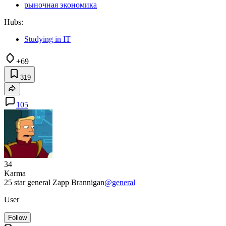
рыночная экономика
Hubs:
Studying in IT
+69
319
105
34
Karma
25 star general Zapp Brannigan
@general
User
Follow