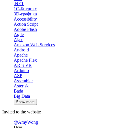
.NET
1С-Битрикс
3D-графика
Accessibility
Action Script
Adobe Flash
Agile
Ajax
Amazon Web Services
Android
Apache
Apache Flex
AR и VR
Arduino
ASP
Assembler
Asterisk
Bada
Big Data
Show more
Invited to the website
@AmyWong
User