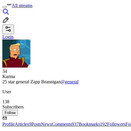
All streams
Login
34
Karma
25 star general Zapp Brannigan
@general
User
138
Subscribers
Follow
Profile
Articles
9
Posts
News
Comments
937
Bookmarks
192
Followers
Fo