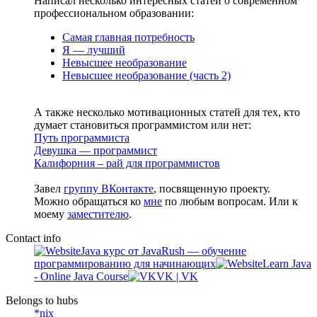
Написал несколько интересных статей о современном
профессиональном образовании:
Самая главная потребность
Я — лучший
Невысшее необразование
Невысшее необразование (часть 2)
А также несколько мотивационных статей для тех, кто
думает становиться программистом или нет:
Путь программиста
Девушка — программист
Калифорния – рай для программистов
Завел
группу ВКонтакте
, посвященную проекту.
Можно обращаться ко
мне
по любым вопросам. Или к
моему
заместителю
.
Contact info
Java курс от JavaRush — обучение
программированию для начинающих
Learn Java
- Online Java Course
VK | VK
Belongs to hubs
*nix