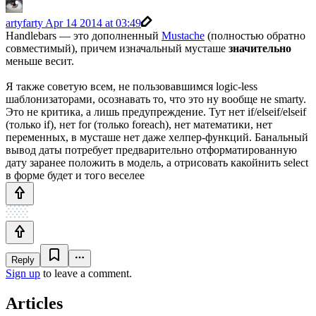
artyfarty
Apr 14 2014 at 03:49
Handlebars — это дополненный
Mustache
(полностью обратно
совместимый), причем изначальный мусташе
значительно
меньше весит.
Я также советую всем, не пользовавшимся logic-less
шаблонизаторами, осознавать то, что это ну вообще не smarty.
Это не критика, а лишь предупреждение. Тут нет if/elseif/elseif
(только if), нет for (только foreach), нет математики, нет
переменных, в мусташе нет даже хелпер-функций. Банальный
вывод даты потребует предварительно отформатированную
дату заранее положить в модель, а отрисовать какойнить select
в форме будет и того веселее
Reply
Sign up
to leave a comment.
Articles