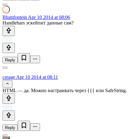
Blumfontein
Apr 10 2014 at 08:06
Handlebars эскейпит данные сам?
Reply
creage
Apr 10 2014 at 08:11
HTML — да. Можно настраивать через {{{ или SafeString.
Reply