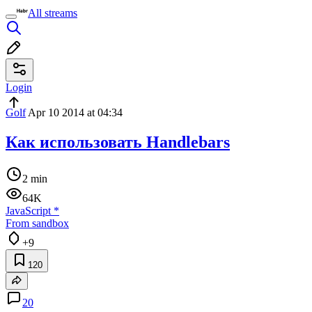
All streams
Login
Golf
Apr 10 2014 at 04:34
Как использовать Handlebars
2 min
64K
JavaScript
*
From sandbox
+9
120
20