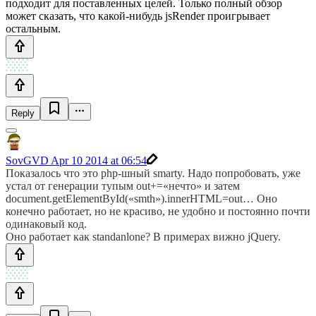
подходит для поставленных целей. Только полный обзор
может сказать, что какой-нибудь jsRender проигрывает
остальным.
Reply
SovGVD
Apr 10 2014 at 06:54
Показалось что это php-шный smarty. Надо попробовать, уже
устал от генерации тупым out+=«нечто» и затем
document.getElementById(«smth»).innerHTML=out… Оно
конечно работает, но не красиво, не удобно и постоянно почти
одинаковый код.
Оно работает как standanlone? В примерах вижно jQuery.