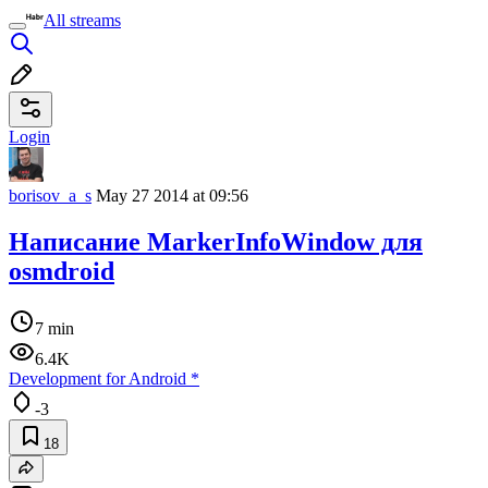
All streams
Login
borisov_a_s
May 27 2014 at 09:56
Написание MarkerInfoWindow для
osmdroid
7 min
6.4K
Development for Android
*
-3
18