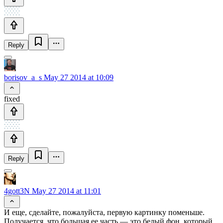
Reply
borisov_a_s
May 27 2014 at 10:09
fixed
Reply
4gott3N
May 27 2014 at 11:01
И еще, сделайте, пожалуйста, первую картинку поменьше.
Получается, что большая ее часть — это белый фон, который