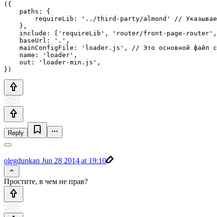
({

    paths: {

        requireLib: '../third-party/almond' // Указывае
    },

    include: ['requireLib', 'router/front-page-router',
    baseUrl: '.',

    mainConfigFile: 'loader.js', // Это основной файл с
    name: 'loader',

    out: 'loader-min.js',

Reply
olegdunkan
Jun 28 2014 at 19:10
Простите, в чем не прав?