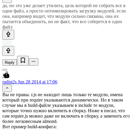
да, но это уже делает утилита, цель которой не собрать все в
один файл, а просто оптимизировать загрузку модулей, если
она, например видит, что модули сильно связаны, она их
пытается объединить, но не факт, что все соберется в один
файл
Reply
radist2s
Jun 28 2014 at 17:06
Вы не правы. r.js не находит лишь только те модули, имена
который при require указываются динамически. Но в таком
случае мы в build-файле указываем в include те модули,
которые точно нужно включить в сборку. Ниже я писал, что
сам require.js можно даже не включать в сборку, а заменить его
более легковесным almond.
Вот пример build-конфига: