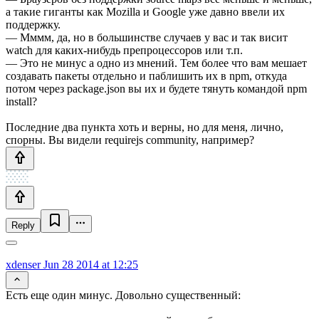
а такие гиганты как Mozilla и Google уже давно ввели их
поддержку.
— Мммм, да, но в большинстве случаев у вас и так висит
watch для каких-нибудь препроцессоров или т.п.
— Это не минус а одно из мнений. Тем более что вам мешает
создавать пакеты отдельно и паблишить их в npm, откуда
потом через package.json вы их и будете тянуть командой npm
install?
Последние два пункта хоть и верны, но для меня, лично,
спорны. Вы видели requirejs community, например?
Reply
xdenser
Jun 28 2014 at 12:25
Есть еще один минус. Довольно существенный: