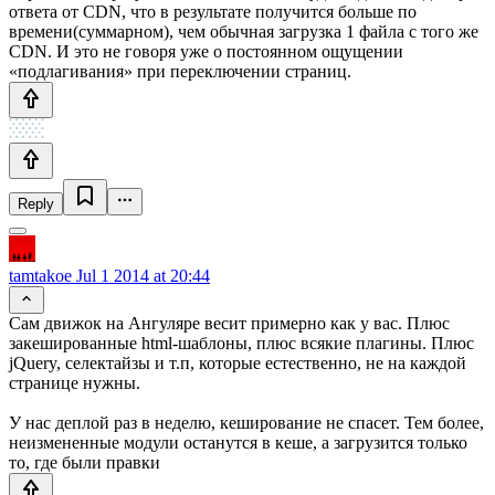
ответа от CDN, что в результате получится больше по
времени(суммарном), чем обычная загрузка 1 файла с того же
CDN. И это не говоря уже о постоянном ощущении
«подлагивания» при переключении страниц.
Reply
tamtakoe
Jul 1 2014 at 20:44
Сам движок на Ангуляре весит примерно как у вас. Плюс
закешированные html-шаблоны, плюс всякие плагины. Плюс
jQuery, селектайзы и т.п, которые естественно, не на каждой
странице нужны.
У нас деплой раз в неделю, кеширование не спасет. Тем более,
неизмененные модули останутся в кеше, а загрузится только
то, где были правки