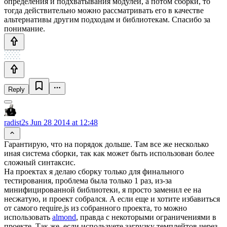
определения и подхватывания модулей, а потом сборки, то
тогда действительно можно рассматривать его в качестве
альтернативы другим подходам и библиотекам. Спасибо за
понимание.
Reply
radist2s
Jun 28 2014 at 12:48
Гарантирую, что на порядок дольше. Там все же несколько
иная система сборки, так как может быть использован более
сложный синтаксис.
На проектах я делаю сборку только для финального
тестирования, проблема была только 1 раз, из-за
минифицированной библиотеки, я просто заменил ее на
несжатую, и проект собрался. А если еще и хотите избавиться
от самого require.js из собранного проекта, то можно
использовать
almond
, правда с некоторыми ограничениями в
проекте. Так же, если используете загрузку темплейтов через