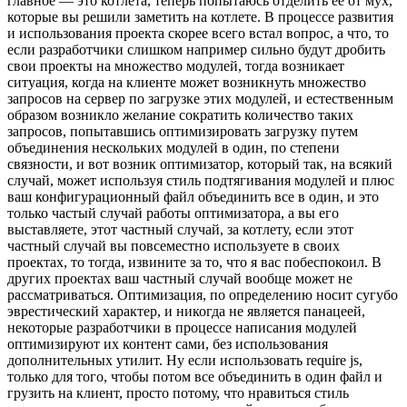
главное — это котлета, теперь попытаюсь отделить её от мух,
которые вы решили заметить на котлете. В процессе развития
и использования проекта скорее всего встал вопрос, а что, то
если разработчики слишком например сильно будут дробить
свои проекты на множество модулей, тогда возникает
ситуация, когда на клиенте может возникнуть множество
запросов на сервер по загрузке этих модулей, и естественным
образом возникло желание сократить количество таких
запросов, попытавшись оптимизировать загрузку путем
объединения нескольких модулей в один, по степени
связности, и вот возник оптимизатор, который так, на всякий
случай, может используя стиль подтягивания модулей и плюс
ваш конфигурационный файл объединить все в один, и это
только частый случай работы оптимизатора, а вы его
выставляете, этот частный случай, за котлету, если этот
частный случай вы повсеместно используете в своих
проектах, то тогда, извините за то, что я вас побеспокоил. В
других проектах ваш частный случай вообще может не
рассматриваться. Оптимизация, по определению носит сугубо
эврестический характер, и никогда не является панацеей,
некоторые разработчики в процессе написания модулей
оптимизируют их контент сами, без использования
дополнительных утилит. Ну если использовать require js,
только для того, чтобы потом все объединить в один файл и
грузить на клиент, просто потому, что нравиться стиль