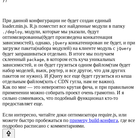
При данной конфигурации не будет создан единый
loader.min.js. R.js поместит все найденные модули в папку
, модули, которые мы указали, будут
./deploy
оптимизированны(будет произведена конкатенация
зависимостей), однако,
конкатенирован не будет, и при
jQuery
загрузке пакета(набора модулей) на клиенте модуль с
jQuery
будет запрашиваться отдельно. В итоге мы получаем
склеенный
, в котором есть куча уникальных
package
зависимостей, и он будет грузиться одним файлом(там будет
набор моделей, вьюх, роутер, и все другое, что для других
пакетов не нужно). И jQuery все еще будет грузиться из кеша
отдельным файлом(хоть с CDN гугла, нам не важно).
Как по мне — это невероятно крутая фича, и при правильном
применении можно собирать проект очень грамотно. И я
сильно сомневаюсь, что подобный функционал кто-то
предоставляет еще.
Если интересно, читайте доки оптимизатора require.js, или
можете быстро пробежаться по
примеру build-конфига
, где все
подробно расписано с комментариями.