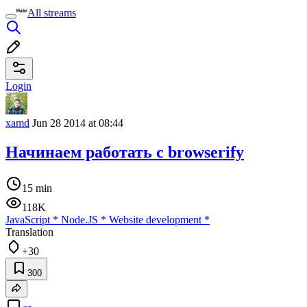
All streams
Login
xamd
Jun 28 2014 at 08:44
Начинаем работать с browserify
15 min
118K
JavaScript
*
Node.JS
*
Website development
*
Translation
+30
300