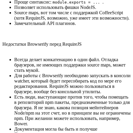
Проще синтаксис:
.
module.exports = ...
Позволяет использовать фишки NodeJS.
Source maps, вот том числе с поддержкой CoffeeScript
(хотя RequireJS, возможно, уже имеет эти возможности).
Замечательный API плагинов.
Недостатки Browserify перед RequireJS
Всегда делает конкатенацию в один файл. Отладка
браузеров, не имеющих поддержки source maps, может
стать мукой.
Для работы с Browserify необходимо запускать в консоли
watcher, который будет пересобирать код по мере его
редактирования. RequireJS можно пользоваться в
браузере, вообще без консольной утилиты.
Есть люди, выступающие против того, чтобы помещать
в репозиторий npm пакеты, предназначенные только для
браузера. Я не знаю, какова позиция мейнтейнеров
Node/npm на этот счет, но в принципе вы не ограничены
npm. При желании можете использовать, например,
Bower.
Документация могла бы быть и получше