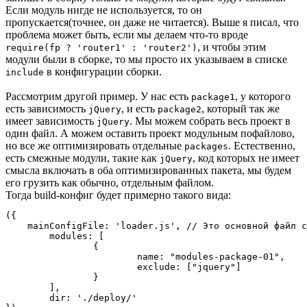
Если модуль нигде не используется, то он
пропускается(точнее, он даже не читается). Выше я писал, что
проблема может быть, если мы делаем что-то вроде
, и чтобы этим
require(fp ? 'router1' : 'router2')
модули были в сборке, то мы просто их указываем в списке
в конфигурации сборки.
include
Рассмотрим другой пример. У нас есть
, у которого
package1
есть зависимость
, и есть
, который так же
jQuery
package2
имеет зависимость
. Мы можем собрать весь проект в
jQuery
один файл. А можем оставить проект модульным пофайлово,
но все же оптимизировать отдельные
. Естественно,
packages
есть смежные модули, такие как
, код которых не имеет
jQuery
смысла включать в оба оптимизированных пакета, мы будем
его грузить как обычно, отдельным файлом.
Тогда build-конфиг будет примерно такого вида:
({

    mainConfigFile: 'loader.js', // Это основной файл с
	modules: [

		{

			name: "modules-package-01",

			exclude: ["jquery"]

		}

	],

	dir: './deploy/'
