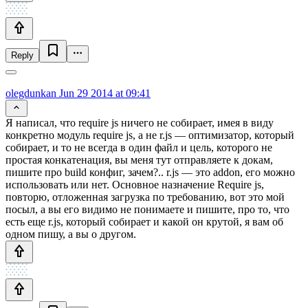
Reply
olegdunkan
Jun 29 2014 at 09:41
Я написал, что require js ничего не собирает, имея в виду
конкретно модуль require js, а не r.js — оптимизатор, который
собирает, и то не всегда в один файл и цель, которого не
простая конкатенация, вы меня тут отправляете к докам,
пишите про build конфиг, зачем?.. r.js — это addon, его можно
использовать или нет. Основное назначение Require js,
повторю, отложенная загрузка по требованию, вот это мой
посыл, а вы его видимо не понимаете и пишите, про то, что
есть еще r.js, который собирает и какой он крутой, я вам об
одном пишу, а вы о другом.