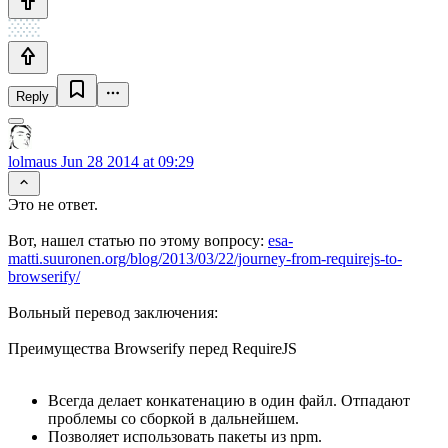
Reply
lolmaus
Jun 28 2014 at 09:29
Это не ответ.
Вот, нашел статью по этому вопросу:
esa-
matti.suuronen.org/blog/2013/03/22/journey-from-requirejs-to-
browserify/
Вольный перевод заключения:
Преимущества Browserify перед RequireJS
Всегда делает конкатенацию в один файл. Отпадают
проблемы со сборкой в дальнейшем.
Позволяет использовать пакеты из npm.