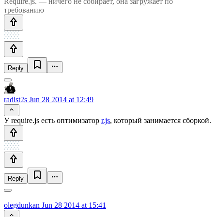
Require.js. — ничего не собирает, она загружает по
требованию
Reply
radist2s
Jun 28 2014 at 12:49
У require.js есть оптимизатор
r.js
, который занимается сборкой.
Reply
olegdunkan
Jun 28 2014 at 15:41