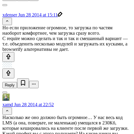
xdenser
Jun 28 2014 at 15:11
Но если приложение огромное, то загрузка по частям
наоборот комфортнее, чем загрузка сразу всего.
С require можно сделать и так и так и смешанный вариант —
т.е. объеденить несколько модулей и загружать их кусками, а
browserify альтернативы не дает.
Reply
xamd
Jun 28 2014 at 22:52
Насколько же оно должно быть огромное… У нас весь код
LMS (а она, поверьте, не маленькая) умещался в 230Кб,
которые кешировались на клиенте после первой же загрузки.
Какой профит вы с этого получаете? На какие чанки вы