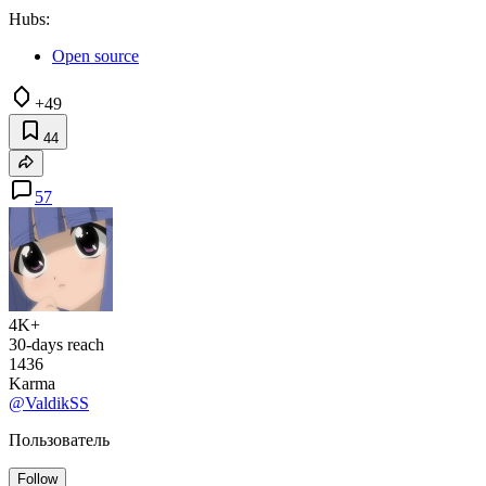
Hubs:
Open source
+49
44
57
4K+
30-days reach
1436
Karma
@ValdikSS
Пользователь
Follow