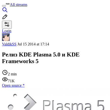
All streams
Login
ValdikSS
Jul 15 2014 at 17:14
Релиз KDE Plasma 5.0 и KDE
Frameworks 5
2 min
71K
Open source
*