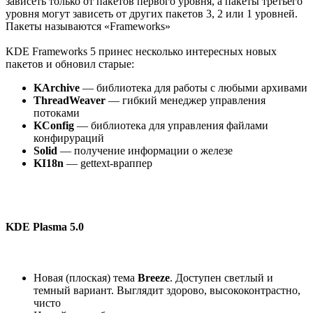
зависеть только от пакетов первого уровня, а пакеты третьего
уровня могут зависеть от других пакетов 3, 2 или 1 уровней.
Пакеты называются «Frameworks»
KDE Frameworks 5 принес несколько интересных новых
пакетов и обновил старые:
KArchive
— библиотека для работы с любыми архивами
ThreadWeaver
— гибкий менеджер управления
потоками
KConfig
— библиотека для управления файлами
конфирураций
Solid
— получение информации о железе
KI18n
— gettext-враппер
KDE Plasma 5.0
Новая (плоская) тема
Breeze
. Доступен светлый и
темный вариант. Выглядит здорово, высококонтрастно,
чисто