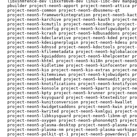
  libxshmfence-dev libxxf86vm-dev linux-libc-dev manpag
  pbuilder project-neon5-apport project-neon5-attica pr
  project-neon5-common project-neon5-dbusmenu-qt

  project-neon5-frameworkintegration project-neon5-kact
  project-neon5-karchive project-neon5-kauth project-ne
  project-neon5-kcmutils project-neon5-kcodecs project-
  project-neon5-kconfig project-neon5-kconfigwidgets pr
  project-neon5-kcrash project-neon5-kdbusaddons projec
  project-neon5-kdeclarative project-neon5-kded project
  project-neon5-kdesignerplugin project-neon5-kdesu pro
  project-neon5-kdnssd project-neon5-kdoctools project-
  project-neon5-kfilemetadata project-neon5-kglobalacce
  project-neon5-kguiaddons project-neon5-khelpcenter pr
  project-neon5-khtml project-neon5-ki18n project-neon5
  project-neon5-kidletime project-neon5-kinfocenter pro
  project-neon5-kio project-neon5-kio-extras project-ne
  project-neon5-kitemviews project-neon5-kjobwidgets pr
  project-neon5-kjsembed project-neon5-kmenuedit projec
  project-neon5-knotifications project-neon5-knotifycon
  project-neon5-konsole project-neon5-kparts project-ne
  project-neon5-kpty project-neon5-krunner project-neon
  project-neon5-ksysguard project-neon5-ktexteditor pro
  project-neon5-kunitconversion project-neon5-kwallet

  project-neon5-kwidgetsaddons project-neon5-kwin proje
  project-neon5-kwrited project-neon5-kxmlgui project-n
  project-neon5-libksysguard project-neon5-libnm-qt pro
  project-neon5-oxygen project-neon5-phonon4qt5 project
  project-neon5-plasma-desktop project-neon5-plasma-fra
  project-neon5-plasma-nm project-neon5-plasma-workspac
  project-neon5-polkit-qt-1 project-neon5-powerdevil pr