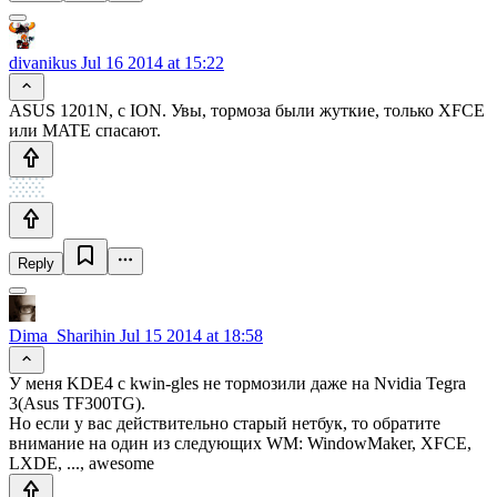
divanikus
Jul 16 2014 at 15:22
ASUS 1201N, с ION. Увы, тормоза были жуткие, только XFCE
или MATE спасают.
Reply
Dima_Sharihin
Jul 15 2014 at 18:58
У меня KDE4 с kwin-gles не тормозили даже на Nvidia Tegra
3(Asus TF300TG).
Но если у вас действительно старый нетбук, то обратите
внимание на один из следующих WM: WindowMaker, XFCE,
LXDE, ..., awesome