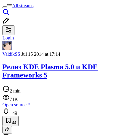
All streams
Login
ValdikSS
Jul 15 2014 at 17:14
Релиз KDE Plasma 5.0 и KDE
Frameworks 5
2 min
71K
Open source
*
+49
44