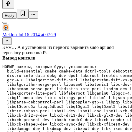
Reply
Meklon
Jul 16 2014 at 07:29
Эмм… А я установил из первого варианта sudo apt-add-
repository ppa:neon/kf5
Вывод консоли
НОВЫЕ пакеты, которые будут установлены:

  build-essential cmake cmake-data dctrl-tools debootst
  distro-info-data dpkg-dev dput fakeroot freetds-commo
  gcc-4.8 libalgorithm-diff-perl libalgorithm-diff-xs-p
  libalgorithm-merge-perl libasan0 libatomic1 libc-dev-
  libcommon-sense-perl libdistro-info-perl libdrm-dev l
  libexporter-lite-perl libfakeroot libgamin0 libgcc-4.
  libgl1-mesa-dev libio-stringy-perl libitm1 libjson-pe
  libparse-debcontrol-perl libpoppler-qt5-1 libpq5 libp
  libqt5core5a libqt5dbus5 libqt5gui5 libqt5xml5 libstd
  libtie-ixhash-perl libx11-dev libx11-doc libx11-xcb-d
  libxcb-dri2-0-dev libxcb-dri3-dev libxcb-glx0-dev lib
  libxcb-present-dev libxcb-randr0-dev libxcb-render-ut
  libxcb-shape0-dev libxcb-sync-dev libxcb-xfixes0-dev 
  libxdamage-dev libxdmcp-dev libxext-dev libxfixes-dev