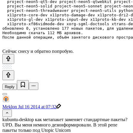
  project-neon5-qt5-dev project-neon5-qtwebkit project-
  project-neon5-solid project-neon5-sonnet project-neon
  project-neon5-threadweaver project-neon5-utils python
  x11proto-core-dev x11proto-damage-dev x11proto-dri2-d
  x11proto-gl-dev x11proto-input-dev x11proto-kb-dev x1
  x11proto-xf86vidmode-dev xorg-sgml-doctools xtrans-de
обновлено 0, установлено 177 новых пакетов, для удалени
Необходимо скачать 112 MБ архивов.

Сейчас снесу и обратно попробую.
Reply
Meklon
Jul 16 2014 at 07:32
kubuntu-desktop как метапакет заменяет стандартные пакеты?
UPD. Вы меня немного дезинформировали. В этой репе
пакеты только под Utopic Unicorn