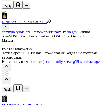
Reply
NickLion
Jul 15 2014 at 20:57
community.kde.org/Frameworks/Binary_Packages
: Kubuntu,
openSUSE, Arch Linux, Fedora, AOSC OS2, Gentoo Linux,
Mageia
PS это Frameworks
Хотя в openSUSE Plasma 5 тоже ставил, когда ещё тестовая
версия была.
Вот список (почти тот же):
community.kde.org/Plasma/Packages
Reply
EGDFree
Jul 16 2014 at 11:07