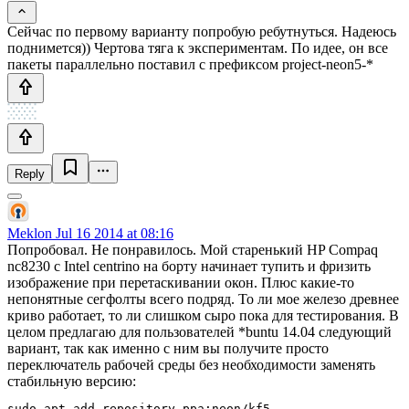
Сейчас по первому варианту попробую ребутнуться. Надеюсь
поднимется)) Чертова тяга к экспериментам. По идее, он все
пакеты параллельно поставил с префиксом project-neon5-*
Reply
Meklon
Jul 16 2014 at 08:16
Попробовал. Не понравилось. Мой старенький HP Compaq
nc8230 с Intel centrino на борту начинает тупить и фризить
изображение при перетаскивании окон. Плюс какие-то
непонятные сегфолты всего подряд. То ли мое железо древнее
криво работает, то ли слишком сыро пока для тестирования. В
целом предлагаю для пользователей *buntu 14.04 следующий
вариант, так как именно с ним вы получите просто
переключатель рабочей среды без необходимости заменять
стабильную версию:
sudo apt-add-repository ppa:neon/kf5
