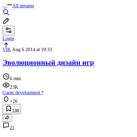
All streams
Login
VlK
Aug 6 2014 at 19:33
Эволюционный дизайн игр
6 min
23K
Game development
*
+26
138
21