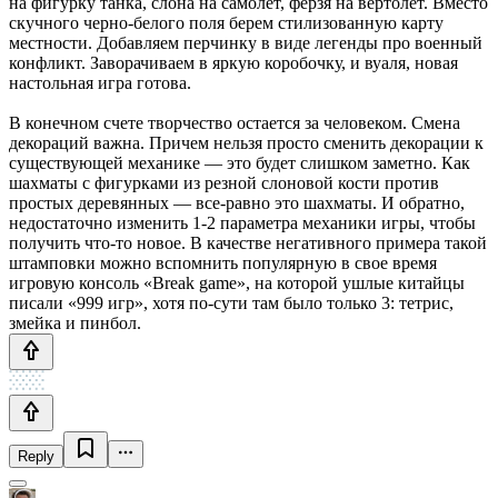
на фигурку танка, слона на самолет, ферзя на вертолет. Вместо
скучного черно-белого поля берем стилизованную карту
местности. Добавляем перчинку в виде легенды про военный
конфликт. Заворачиваем в яркую коробочку, и вуаля, новая
настольная игра готова.
В конечном счете творчество остается за человеком. Смена
декораций важна. Причем нельзя просто сменить декорации к
существующей механике — это будет слишком заметно. Как
шахматы с фигурками из резной слоновой кости против
простых деревянных — все-равно это шахматы. И обратно,
недостаточно изменить 1-2 параметра механики игры, чтобы
получить что-то новое. В качестве негативного примера такой
штамповки можно вспомнить популярную в свое время
игровую консоль «Break game», на которой ушлые китайцы
писали «999 игр», хотя по-сути там было только 3: тетрис,
змейка и пинбол.
Reply