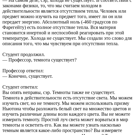
— На самом деле, сэр, холода не существует. В соответствии с
законами физики, то, что мы считаем холодом в
действительности является отсутствием тепла. Человек или
предмет можно изучить на предмет того, имеет ли он или
передает энергию. Абсолютный ноль (-460 градусов по
Фарегейту) есть полное отсутствие тепла. Вся материя
становится инертной и неспособной реагировать при этой
температуре. Холода не существует. Мы создали это слово для
описания того, что мы чувствуем при отсутствии тепла.
Студент продолжил.
— Профессор, темнота существует?
Профессор ответил:
— Конечно, существует.
Студент ответил:
Вы опять неправы, сэр. Темноты также не существует.
Темнота в действительности есть отсутствие света. Мы можем
изучить свет, но не темноту. Мы можем использовать призму
Ньютона чтобы разложить белый свет на множество цветов и
изучить различные длины волн каждого цвета. Вы не можете
измерить темноту. Простой луч света может ворваться в мир
темноты и осветить его. Как вы можете узнать насколько
темным является какое-либо пространство? Вы измеряете