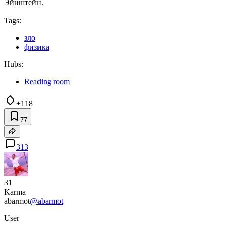
Эйнштейн.
Tags:
зло
физика
Hubs:
Reading room
+118
77
313
31
Karma
abarmot
@abarmot
User