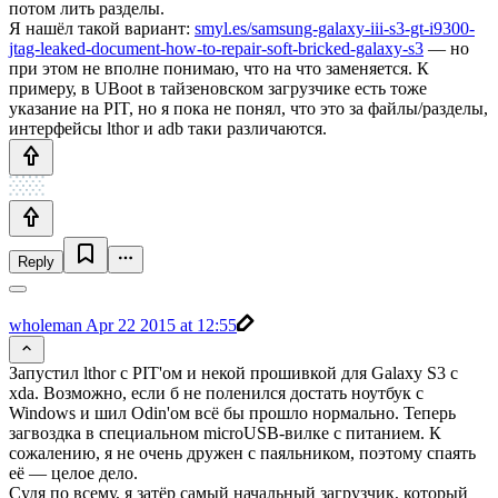
потом лить разделы.
Я нашёл такой вариант:
smyl.es/samsung-galaxy-iii-s3-gt-i9300-
jtag-leaked-document-how-to-repair-soft-bricked-galaxy-s3
— но
при этом не вполне понимаю, что на что заменяется. К
примеру, в UBoot в тайзеновском загрузчике есть тоже
указание на PIT, но я пока не понял, что это за файлы/разделы,
интерфейсы lthor и adb таки различаются.
Reply
wholeman
Apr 22 2015 at 12:55
Запустил lthor с PIT'ом и некой прошивкой для Galaxy S3 с
xda. Возможно, если б не поленился достать ноутбук с
Windows и шил Odin'ом всё бы прошло нормально. Теперь
загвоздка в специальном microUSB-вилке с питанием. К
сожалению, я не очень дружен с паяльником, поэтому спаять
её — целое дело.
Судя по всему, я затёр самый начальный загрузчик, который