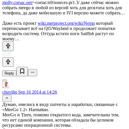
molly.corsac.net/
~corsac/n9/sources-pr1.3/ даже сейчас можно
собрать meego в любой из версий хоть для десктопа хоть для
телефона, да даже мобильную и IVI версию можете собрать…
Даже есть проект
wiki.merproject.org/wiki/Nemo
который
переписывает всё на Qt5/Wayland и продолжает попытки
возродить систему. Оттуда кстати ноги Sailfish растут по
моему…
Reply
chuvilin
Sep 16 2014 at 14:26
Думаю, имелись в виду патенты и наработки, связанные с
«MeeGo 1.2» Harmattan.
MeeGo и Tizen, помимо открытого кода, замечательны тем,
что нет единой компании, которая обладала бы целиком
ресурсами операционной системы.