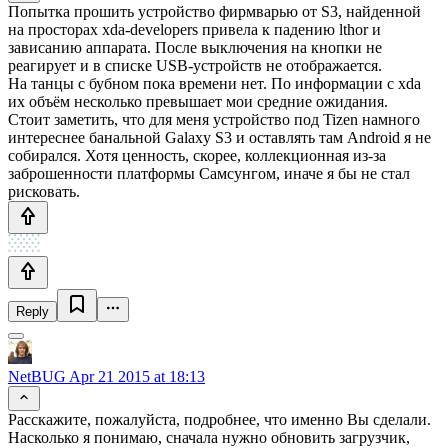
Попытка прошить устройство фирмварью от S3, найденной
на просторах xda-developers привела к падению lthor и
зависанию аппарата. После выключения на кнопки не
реагирует и в списке USB-устройств не отображается.
На танцы с бубном пока времени нет. По информации с xda
их объём несколько превышает мои средние ожидания.
Стоит заметить, что для меня устройство под Tizen намного
интереснее банальной Galaxy S3 и оставлять там Android я не
собирался. Хотя ценность, скорее, коллекционная из-за
заброшенности платформы Самсунгом, иначе я бы не стал
рисковать.
Reply
NetBUG
Apr 21 2015 at 18:13
Расскажите, пожалуйста, подробнее, что именно Вы сделали.
Насколько я понимаю, сначала нужно обновить загрузчик,