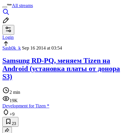
All streams
Login
Sash0k_k
Sep 16 2014 at 03:54
Samsung RD-PQ, меняем Tizen на
Android (установка платы от донора
S3)
2 min
19K
Development for Tizen
*
+9
23