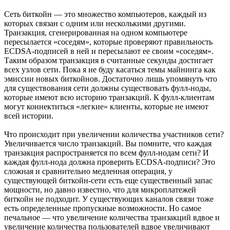
Сеть биткойн — это множество компьютеров, каждый из
которых связан с одним или несколькими другими.
Транзакция, сгенерированная на одном компьютере
пересылается «соседям», которые проверяют правильность
ECDSA-подписей в ней и пересылают ее своим «соседям».
Таким образом транзакция в считанные секунды достигает
всех узлов сети. Пока я не буду касаться темы майнинга как
эмиссии новых биткойнов. Достаточно лишь упомянуть что
для существования сети должны существовать фулл-ноды,
которые имеют всю историю транзакций. К фулл-клиентам
могут коннектиться «легкие» клиенты, которые не имеют
всей истории.
Что происходит при увеличении количества участников сети?
Увеличивается число транзакций. Вы помните, что каждая
транзакция распространяется по всем фулл-нодам сети? И
каждая фулл-нода должна проверить ECDSA-подписи? Это
сложная и сравнительно медленная операция, у
существующей биткойн-сети есть еще существенный запас
мощности, но давно известно, что для микроплатежей
биткойн не подходит. У существующих каналов связи тоже
есть определенные пропускные возможности. Но самое
печальное — что увеличение количества транзакций вдвое и
увеличение количества пользователей вдвое увеличивают