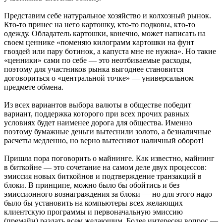
Представим себе натуральное хозяйство и колхозный рынок.
Кто-то принес на него картошку, кто-то подковы, кто-то
одежду. Обладатель картошки, конечно, может написать на
своем ценнике «поменяю килограмм картошки на фунт
гвоздей или пару ботинок, а капуста мне не нужна». Но такие
«ценники» сами по себе — это неотбиваемые расходы,
поэтому для участников рынка выгоднее становится
договориться о «центральной точке» — универсальном
предмете обмена.
Из всех вариантов выбора валюты в обществе победит
вариант, поддержка которого при всех прочих равных
условиях будет наименее дорога для общества. Именно
поэтому бумажные деньги вытеснили золото, а безналичные
расчеты медленно, но верно вытесняют наличный оборот!
Пришла пора поговорить о майнинге. Как известно, майнинг
в биткойне — это сочетание на самом деле двух процессов:
эмиссия новых биткойнов и подтверждение транзакций в
блоки. В принципе, можно было бы обойтись и без
эмиссионного вознаграждения за блоки — но для этого надо
было бы установить на компьютеры всех желающих
клиентскую программы и первоначальную эмиссию
(премайн) раздать всем желающим. Более интересен вопрос —