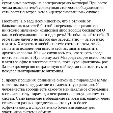
суммарные расходы на электроэнергию вчетверо! При росте
числа пользователей совокупная стоимость обслуживания
сети растет быстрее, чем в «централизованном» случае!
Постойте! Но ведь всем известно, что в отличие от
банковских платежей биткойн-переводы совершаются с
ничтожно маленькой комиссией либо вообще бесплатно! О
каком обслуживании сети идет речь? Не обманывайте себя. В
этом мире ничего не дается нам забесплатно — за все надо
платить. Хитрость в любой системе состоит в том, чтобы
заплатить позднее или вместо себя заставить заплатить
другого человека. Как же случилось так, что за сеть вроде
никто не платил? Ну почему же? Мавроди скорее всего честно
платил за офис и электроэнергию, пока курс «фантиков» рос.
За электроэнергию потраченную майнерами платили те, кто
покупал эмитированные биткойны.
Я прошу прощения, сравнение биткойна с пирамидой МММ
может вызвать недоумение и неадекватную реакцию. У
человечества вообще есть какое-то маниакальное стремление
к строительству пирамид и централизованно-управляемых
систем. Само введение в обращение валюты как единой меры
стоимости разных предметов — это путь к более
эффективному, а следовательно более выгодному для
участников системы обмену.