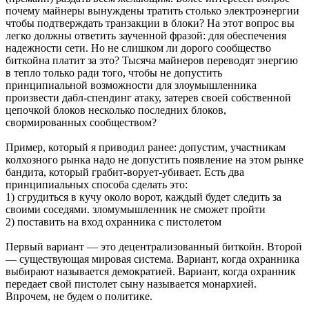
почему майнеры вынуждены тратить столько электроэнергии
чтобы подтверждать транзакции в блоки? На этот вопрос вы
легко должны ответить заученной фразой: для обеспечения
надежности сети. Но не слишком ли дорого сообщество
биткойна платит за это? Тысяча майнеров переводят энергию
в тепло только ради того, чтобы не допустить
принципиальной возможности для злоумышленника
произвести дабл-спендинг атаку, затерев своей собственной
цепочкой блоков несколько последних блоков,
свормированных сообществом?
Пример, который я приводил ранее: допустим, участникам
колхозного рынка надо не допустить появление на этом рынке
бандита, который грабит-ворует-убивает. Есть два
принципиальных способа сделать это:
1) сгрудиться в кучу около ворот, каждый будет следить за
своими соседями. зломумышленник не сможет пройти
2) поставить на вход охранника с пистолетом
Первый вариант — это децентрализованный биткойн. Второй
— существующая мировая система. Вариант, когда охранника
выбирают называется демократией. Вариант, когда охранник
передает свой пистолет сыну называется монархией.
Впрочем, не будем о политике.