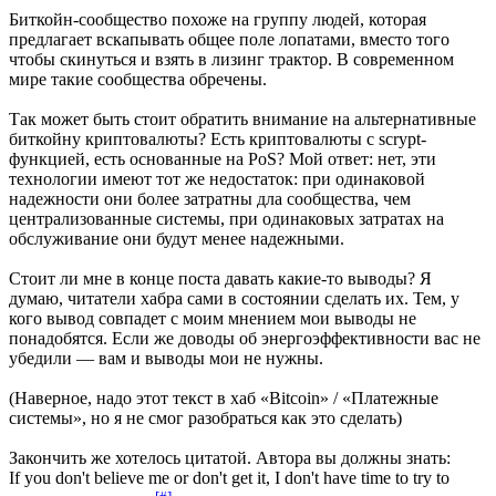
Биткойн-сообщество похоже на группу людей, которая
предлагает вскапывать общее поле лопатами, вместо того
чтобы скинуться и взять в лизинг трактор. В современном
мире такие сообщества обречены.
Так может быть стоит обратить внимание на альтернативные
биткойну криптовалюты? Есть криптовалюты с scrypt-
функцией, есть основанные на PoS? Мой ответ: нет, эти
технологии имеют тот же недостаток: при одинаковой
надежности они более затратны дла сообщества, чем
централизованные системы, при одинаковых затратах на
обслуживание они будут менее надежными.
Стоит ли мне в конце поста давать какие-то выводы? Я
думаю, читатели хабра сами в состоянии сделать их. Тем, у
кого вывод совпадет с моим мнением мои выводы не
понадобятся. Если же доводы об энергоэффективности вас не
убедили — вам и выводы мои не нужны.
(Наверное, надо этот текст в хаб «Bitcoin» / «Платежные
системы», но я не смог разобраться как это сделать)
Закончить же хотелось цитатой. Автора вы должны знать:
If you don't believe me or don't get it, I don't have time to try to