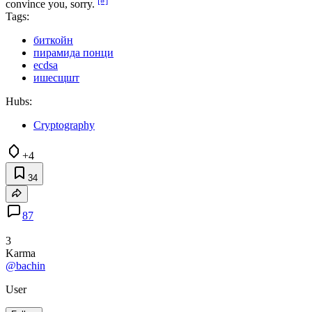
[#]
convince you, sorry.
Tags:
биткойн
пирамида понци
ecdsa
ишесщшт
Hubs:
Cryptography
+4
34
87
3
Karma
@bachin
User