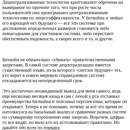
Децентрализованные технологии криптовалют обречены на
вымирание по причине того, что при росте числа
пользователей они проигрывают централизованным
технологиям по энергоэффективности. У биткойна и любых
его вариаций нет будущего — все эти системы при
достижении определенных размеров становятся либо
невыгодными для участников системы, либо перестают
обеспечивать надежность, а скорее всего и то, и другое.
Биткойн не обязательно «убивать» правительственными
запретами. В самой системе децентрализации имеется
существенный изъян, из-за которого «светлое будущее» тех,
кто верит в новую мировую справедливую систему
откладывается на неопределенный срок.
Это достаточно неожиданный вывод для меня самого, ведь
еще несколько месяцев назад я сам с пеной у рта отстаивал
преимущества биткойна и описывал перспективы, которые он
открывает. Теперь я не понимаю, почему за всё это время не
натолкнулся на банальный анализ и сравнение разных систем
по суммарному потреблению ими энергии. Впрочем, цифры-
то все видят, но мало кто их истолковывает правильно. Но
давайте обо всем по порядку.