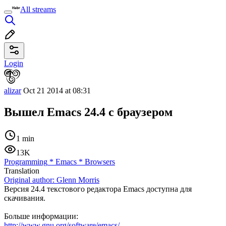
All streams
Login
alizar
Oct 21 2014 at 08:31
Вышел Emacs 24.4 с браузером
1 min
13K
Programming
*
Emacs
*
Browsers
Translation
Original author:
Glenn Morris
Версия 24.4 текстового редактора Emacs доступна для
скачивания.
Больше информации:
http://www.gnu.org/software/emacs/