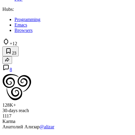
Hubs:
Programming
Emacs
Browsers
+12
23
8
128K+
30-days reach
1117
Karma
Анатолий Ализар
@alizar