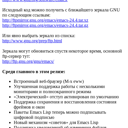
Исходный код можно получить с ближайшего зеркала GNU
по следующим ссылкам:
http://ftpmirror.gnu.org/emacs/emacs-24.4.tar.xz
http://ftpmirror.gnu.org/emacs/emacs-24.4.tar.gz
Или явно выбрать зеркало из списка:
http://www.gnu.org/prep/ftp.html
Зеркала могут обновиться спустя некоторое время, основной
ftp-сервер тут:
http://ftp.gnu.org/gnu/emacs/
Среди главного в этом релизе:
Встроенный веб-браузер (M-x eww)
Улучшенная поддержка работы с несколькими
мониторами и полноэкранного режима
«Электрический» отступ активирован по умолчанию
Поддержка сохранения и восстановления состояния
фреймов и окон
Пакеты Emacs Lisp теперь можно подписывать
цифровой подписью
Новый механизм «советов» для Emacs Lisp
Поддержка уведомлений об изменении файлов