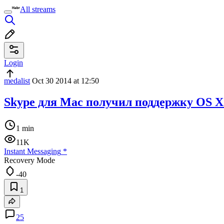
All streams
Login
medalist
Oct 30 2014 at 12:50
Skype для Mac получил поддержку OS X
1 min
11K
Instant Messaging
*
Recovery Mode
-40
1
25