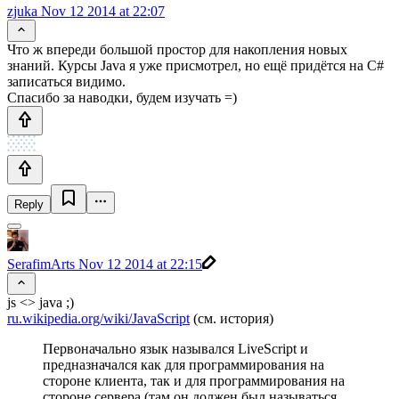
zjuka
Nov 12 2014 at 22:07
Что ж впереди большой простор для накопления новых
знаний. Курсы Java я уже присмотрел, но ещё придётся на C#
записаться видимо.
Спасибо за наводки, будем изучать =)
Reply
SerafimArts
Nov 12 2014 at 22:15
js <> java ;)
ru.wikipedia.org/wiki/JavaScript
(см. история)
Первоначально язык назывался LiveScript и
предназначался как для программирования на
стороне клиента, так и для программирования на
стороне сервера (там он должен был называться