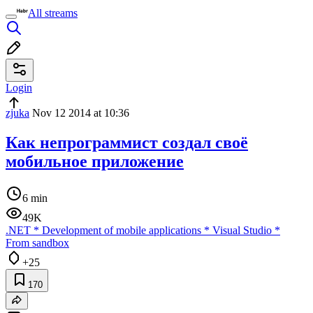
All streams
Login
zjuka
Nov 12 2014 at 10:36
Как непрограммист создал своё
мобильное приложение
6 min
49K
.NET
*
Development of mobile applications
*
Visual Studio
*
From sandbox
+25
170