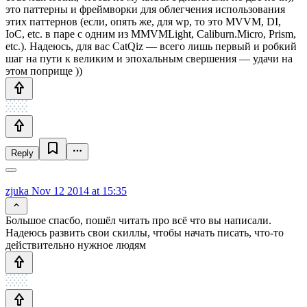
это паттерны и фреймворки для облегчения использования
этих паттернов (если, опять же, для wp, то это MVVM, DI,
IoC, etc. в паре с одним из MMVMLight, Caliburn.Micro, Prism,
etc.). Надеюсь, для вас CatQiz — всего лишь первый и робкий
шаг на пути к великим и эпохальным свершения — удачи на
этом поприще ))
Reply
zjuka
Nov 12 2014 at 15:35
Большое спасбо, пошёл читать про всё что вы написали.
Надеюсь развить свои скиллы, чтобы начать писать, что-то
действительно нужное людям