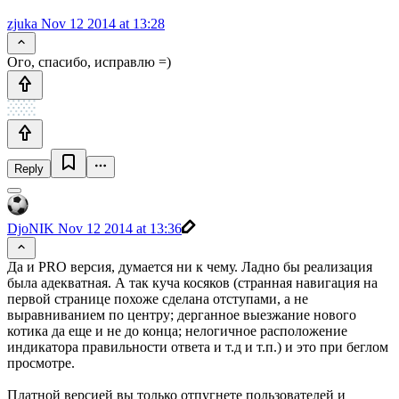
zjuka
Nov 12 2014 at 13:28
Ого, спасибо, исправлю =)
Reply
DjoNIK
Nov 12 2014 at 13:36
Да и PRO версия, думается ни к чему. Ладно бы реализация
была адекватная. А так куча косяков (странная навигация на
первой странице похоже сделана отступами, а не
выравниванием по центру; дерганное выезжание нового
котика да еще и не до конца; нелогичное расположение
индикатора правильности ответа и т.д и т.п.) и это при беглом
просмотре.
Платной версией вы только отпугнете пользователей и