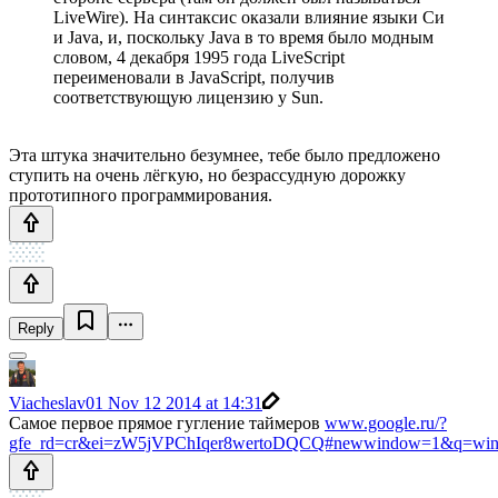
LiveWire). На синтаксис оказали влияние языки Си
и Java, и, поскольку Java в то время было модным
словом, 4 декабря 1995 года LiveScript
переименовали в JavaScript, получив
соответствующую лицензию у Sun.
Эта штука значительно безумнее, тебе было предложено
ступить на очень лёгкую, но безрассудную дорожку
прототипного программирования.
Reply
Viacheslav01
Nov 12 2014 at 14:31
Самое первое прямое гугление таймеров
www.google.ru/?
gfe_rd=cr&ei=zW5jVPChIqer8wertoDQCQ#newwindow=1&q=wind