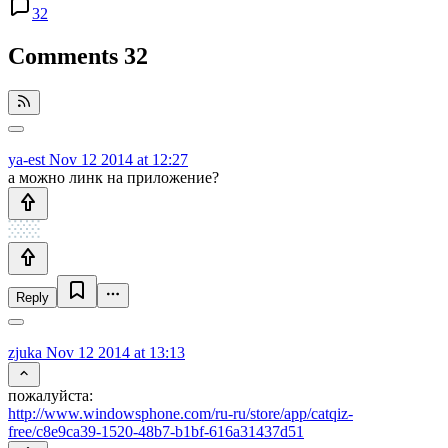
32
Comments
32
ya-est
Nov 12 2014 at 12:27
а можно линк на приложение?
Reply
zjuka
Nov 12 2014 at 13:13
пожалуйста:
http://www.windowsphone.com/ru-ru/store/app/catqiz-
free/c8e9ca39-1520-48b7-b1bf-616a31437d51