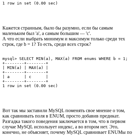
Кажется странным, было бы разумно, если бы самым
маленьким был 'a', а самым большим — 'c'.
А что если выбрать минимум и максимум только среди тех
строк, где b = 1? То есть, среди всех строк?
mysql> SELECT MIN(a), MAX(a) FROM enums WHERE b = 1;

+--------+--------+

| MIN(a) | MAX(a) |

+--------+--------+

| a      | c      |

+--------+--------+

Вот так мы заставили MySQL поменять свое мнение о том,
как сравнивать поля в ENUM, просто добавив предикат.
Разгадка такого поведения заключается в том, что в первом
случае MySQL использует индекс, а во втором нет. Это,
конечно, не объясняет, почему MySQL сравнивает ENUMы по