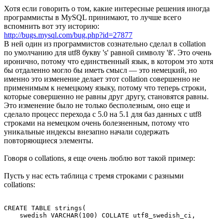
Хотя если говорить о том, какие интересные решения иногда
программисты в MySQL принимают, то лучше всего
вспомнить вот эту историю:
http://bugs.mysql.com/bug.php?id=27877
В ней один из программистов сознательно сделал в collation
по умолчанию для utf8 букву 's' равной символу 'ß'. Это очень
иронично, потому что единственный язык, в котором это хотя
бы отдаленно могло бы иметь смысл — это немецкий, но
именно это изменение делает этот collation совершенно не
применимым к немецкому языку, потому что теперь строки,
которые совершенно не равны друг другу, становятся равны.
Это изменение было не только бесполезным, оно еще и
сделало процесс перехода с 5.0 на 5.1 для баз данных с utf8
строками на немецком очень болезненным, потому что
уникальные индексы внезапно начали содержать
повторяющиеся элементы.
Говоря о collations, я еще очень люблю вот такой пример:
Пусть у нас есть таблица с тремя строками с разными
collations:
CREATE TABLE strings(

    swedish VARCHAR(100) COLLATE utf8_swedish_ci,
