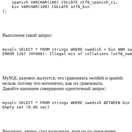
    spanish VARCHAR(100) COLLATE utf8_spanish_ci,

    bin VARCHAR(100) COLLATE utf8_bin

Выполним такой запрос:
mysql> SELECT * FROM strings WHERE swedish > bin AND sw
MySQL разумно жалуется, что сравнивать swedish и spanish
нельзя, потому что непонятно, как их сравнивать.
Давайте напишем совершенно идентичный запрос:
mysql> SELECT * FROM strings WHERE swedish BETWEEN bin 
Внезапно, запрос стал валидным, хотя он по прежднему