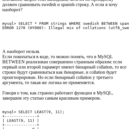
должен сравнивать swedish и spanish строку. А если я хочу
наоборот?
mysql> SELECT * FROM strings WHERE swedish BETWEEN span
А наоборот нельзя.
Если покопаться в коде, то можно понять, что в MySQL
BETWEEN реализован совершенно странным образом: если
первый или второй парамерт имеют бинарный collation, то все
строки будут сравниваться как бинарные, и collation будет
проигнорирован. Но если бинарный collation у третьего
аргумента, то такая же логика не применяется.
Говоря о том, как странно работают функции в MySQL,
завершим эту статью самым красивым примером.
mysql> SELECT LEAST(9, 11);

+--------------+

| LEAST(9, 11) |

+--------------+
