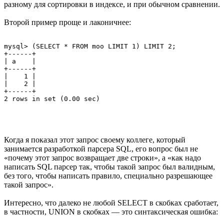
разному для сортировки в индексе, и при обычном сравнении.
Второй пример проще и лаконичнее:
mysql> (SELECT * FROM moo LIMIT 1) LIMIT 2;

+------+

| a    |

+------+

|    1 |

|    2 |

+------+

Когда я показал этот запрос своему коллеге, который
занимается разработкой парсера SQL, его вопрос был не
«почему этот запрос возвращает две строки», а «как надо
написать SQL парсер так, чтобы такой запрос был валидным,
без того, чтобы написать правило, специально разрешающее
такой запрос».
Интересно, что далеко не любой SELECT в скобках сработает,
в частности, UNION в скобках — это синтаксическая ошибка: