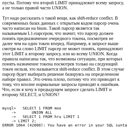
пусты. Потому что второй LIMIT принадлежит всему запросу,
а не только правой части UNION.
Тут надо рассказать о такой вещи, как shift-reduce conflict. В
современных базах данных с открытым кодом парсер очень
часто написан на bison. Такой парсер является так
называемым L1-парсером, что значит, что парсер должен
понять предназначение очередного токена, посмотрев не
далее чем на один токен вперед. Например, в запросе выше
смотря на слово LIMIT парсер не может понять, принадлежит
этот LIMIT к второму запросу, или ко всему UNION. Когда
правила написаны так, что возможны ситуации, при которых
понять назначение токена посмотрев только на следующий
токен нельзя, это называется shift-reduce conflict. В этом случае
парсер будет выбирать решение базируясь на определенном
наборе правил. Это очень плохо, потому что это приводит к
тому, что вполне нормальные запросы приводят к ошибкам.
Что, если я хочу в предыдущем запросе сделать LIMIT и
второму SELECT, и UNION?
mysql>   SELECT 1 FROM moo

    ->       UNION ALL

    ->   SELECT 1 FROM hru LIMIT 1

    -> LIMIT 2;
