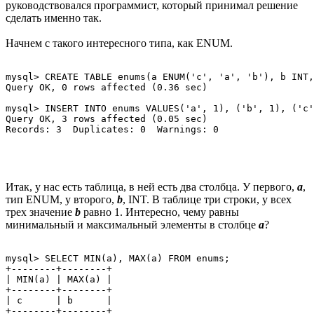
руководствовался программист, который принимал решение
сделать именно так.
Начнем с такого интересного типа, как ENUM.
mysql> CREATE TABLE enums(a ENUM('c', 'a', 'b'), b INT,
Query OK, 0 rows affected (0.36 sec)

mysql> INSERT INTO enums VALUES('a', 1), ('b', 1), ('c'
Query OK, 3 rows affected (0.05 sec)

Итак, у нас есть таблица, в ней есть два столбца. У первого,
a
,
тип ENUM, у второго,
b
, INT. В таблице три строки, у всех
трех значение
b
равно 1. Интересно, чему равны
минимальный и максимальный элементы в столбце
a
?
mysql> SELECT MIN(a), MAX(a) FROM enums;

+--------+--------+

| MIN(a) | MAX(a) |

+--------+--------+

| c      | b      |

+--------+--------+
