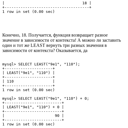
|                                  18 |

+-------------------------------------+

Конечно, 18. Получается, функция возвращает разное
значение в зависимости от контекста! А можно ли заставить
один и тот же LEAST вернуть три разных значения в
зависимости от контекста? Оказывается, да
mysql> SELECT LEAST("9e1", "110");

+---------------------+

| LEAST("9e1", "110") |

+---------------------+

| 110                 |

+---------------------+

1 row in set (0.00 sec)

mysql> SELECT LEAST("9e1", "110") + 0;

+-------------------------+

| LEAST("9e1", "110") + 0 |

+-------------------------+

|                      90 |

+-------------------------+

1 row in set (0.00 sec)
