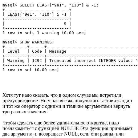
mysql> SELECT LEAST("9e1", "110") & -1;

+--------------------------+

| LEAST("9e1", "110") & -1 |

+--------------------------+

|                        9 |

+--------------------------+

1 row in set, 1 warning (0.00 sec)

mysql> SHOW WARNINGS;

+---------+------+-------------------------------------
| Level   | Code | Message                             
+---------+------+-------------------------------------
| Warning | 1292 | Truncated incorrect INTEGER value: '
+---------+------+-------------------------------------
Хотя тут надо сказать, что в одном случае мы встретили
предупреждение. Но у нас все же получилось заставить один
и тот же оператор с одними и теми же аргументами вернуть
три разных значения.
Чтобы сделать еще более удивительное открытие, надо
познакомиться с функцией NULLIF. Эта функция принимает
два аргумента, и возвращает NULL, если они равны, или