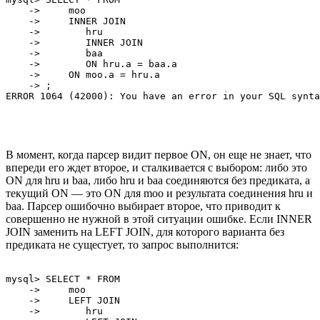
    ->     moo

    ->     INNER JOIN

    ->        hru

    ->        INNER JOIN

    ->        baa

    ->        ON hru.a = baa.a

    ->     ON moo.a = hru.a

    -> ;

В момент, когда парсер видит первое ON, он еще не знает, что
впереди его ждет второе, и сталкивается с выбором: либо это
ON для hru и baa, либо hru и baa соединяются без предиката, а
текущий ON — это ON для moo и результата соединения hru и
baa. Парсер ошибочно выбирает второе, что приводит к
совершенно не нужной в этой ситуации ошибке. Если INNER
JOIN заменить на LEFT JOIN, для которого варианта без
предиката не сущестует, то запрос выполнится:
mysql> SELECT * FROM     

    ->     moo

    ->     LEFT JOIN

    ->        hru
