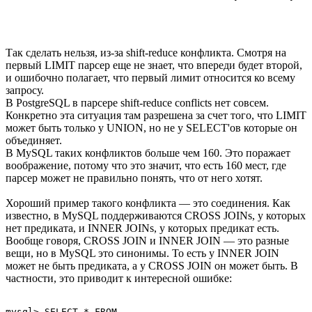
Так сделать нельзя, из-за shift-reduce конфликта. Смотря на
первый LIMIT парсер еще не знает, что впереди будет второй,
и ошибочно полагает, что первый лимит относится ко всему
запросу.
В PostgreSQL в парсере shift-reduce conflicts нет совсем.
Конкретно эта ситуация там разрешена за счет того, что LIMIT
может быть только у UNION, но не у SELECT'ов которые он
объединяет.
В MySQL таких конфликтов больше чем 160. Это поражает
воображение, потому что это значит, что есть 160 мест, где
парсер может не правильно понять, что от него хотят.
Хороший пример такого конфликта — это соединения. Как
известно, в MySQL поддерживаются CROSS JOINs, у которых
нет предиката, и INNER JOINs, у которых предикат есть.
Вообще говоря, CROSS JOIN и INNER JOIN — это разные
вещи, но в MySQL это синонимы. То есть у INNER JOIN
может не быть предиката, а у CROSS JOIN он может быть. В
частности, это приводит к интересной ошибке:
mysql> SELECT * FROM     
