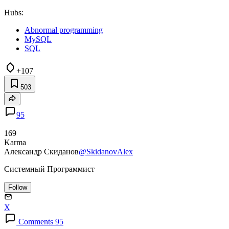
Hubs:
Abnormal programming
MySQL
SQL
+107
503
95
169
Karma
Александр Скиданов
@SkidanovAlex
Системный Программист
Follow
X
Comments 95