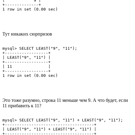
|            9 |

+--------------+

Тут никаких сюрпризов
mysql> SELECT LEAST("9", "11");

+------------------+

| LEAST("9", "11") |

+------------------+

| 11               |

+------------------+

Это тоже разумно, строка 11 меньше чем 9. А что будет, если
11 прибавить к 11?
mysql> SELECT LEAST("9", "11") + LEAST("9", "11");

+-------------------------------------+

| LEAST("9", "11") + LEAST("9", "11") |

+-------------------------------------+
