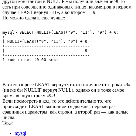
другой константой в NULLIF мы получили значение 9! То
есть при совершенно одинаковых типах параметров в первом
случае LEAST вернул «11», а во втором — 9.
Но можно сделать еще лучше:
mysql> SELECT NULLIF(LEAST("9", "11"), "9") + 0;

+-----------------------------------+

| NULLIF(LEAST("9", "11"), "9") + 0 |

+-----------------------------------+

|                                 9 |

+-----------------------------------+

В этом запросе LEAST вернул что-то отличное от строки «9»
(иначе бы NULLIF вернул NULL), однако он в тоже самое
время вернул строку «9»!
Если посмотреть в код, то это действительно то, что
происходит. LEAST выполняется дважды, первый раз
сравнивая параметры, как строки, а второй раз — как целые
числа.
Tags:
mysql