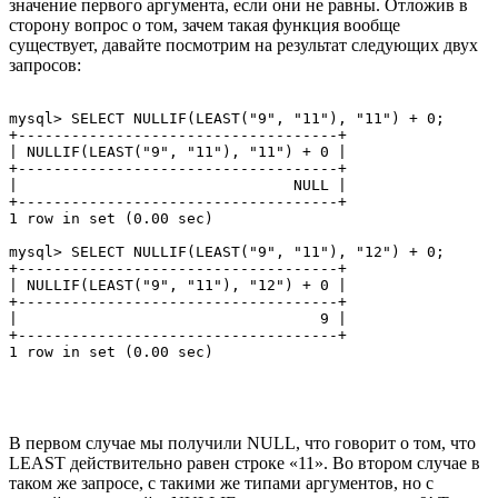
значение первого аргумента, если они не равны. Отложив в
сторону вопрос о том, зачем такая функция вообще
существует, давайте посмотрим на результат следующих двух
запросов:
mysql> SELECT NULLIF(LEAST("9", "11"), "11") + 0;

+------------------------------------+

| NULLIF(LEAST("9", "11"), "11") + 0 |

+------------------------------------+

|                               NULL |

+------------------------------------+

1 row in set (0.00 sec)

mysql> SELECT NULLIF(LEAST("9", "11"), "12") + 0;

+------------------------------------+

| NULLIF(LEAST("9", "11"), "12") + 0 |

+------------------------------------+

|                                  9 |

+------------------------------------+

В первом случае мы получили NULL, что говорит о том, что
LEAST действительно равен строке «11». Во втором случае в
таком же запросе, с такими же типами аргументов, но с