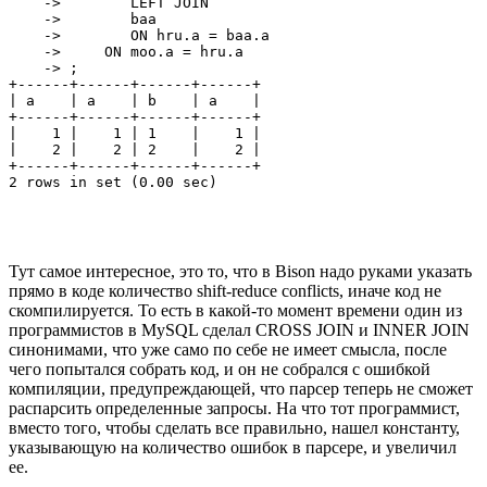
    ->        LEFT JOIN

    ->        baa

    ->        ON hru.a = baa.a

    ->     ON moo.a = hru.a

    -> ;

+------+------+------+------+

| a    | a    | b    | a    |

+------+------+------+------+

|    1 |    1 | 1    |    1 |

|    2 |    2 | 2    |    2 |

+------+------+------+------+

2 rows in set (0.00 sec)
Тут самое интересное, это то, что в Bison надо руками указать
прямо в коде количество shift-reduce conflicts, иначе код не
скомпилируется. То есть в какой-то момент времени один из
программистов в MySQL сделал CROSS JOIN и INNER JOIN
синонимами, что уже само по себе не имеет смысла, после
чего попытался собрать код, и он не собрался с ошибкой
компиляции, предупреждающей, что парсер теперь не сможет
распарсить определенные запросы. На что тот программист,
вместо того, чтобы сделать все правильно, нашел константу,
указывающую на количество ошибок в парсере, и увеличил
ее.