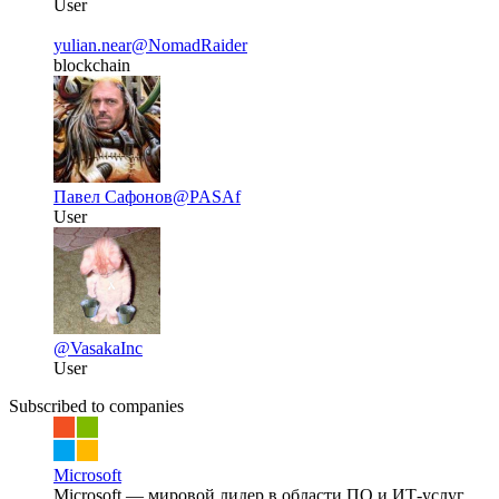
User
yulian.near
@NomadRaider
blockchain
Павел Сафонов
@PASAf
User
@VasakaInc
User
Subscribed to companies
Microsoft
Microsoft — мировой лидер в области ПО и ИТ-услуг