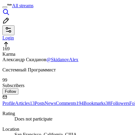
All streams
Login
169
Karma
Александр Скиданов
@SkidanovAlex
Системный Программист
99
Subscribers
Follow
Profile
Articles
13
Posts
News
Comments
194
Bookmarks
38
Followers
Fo
Rating
Does not participate
Location
San Francisco, California, США