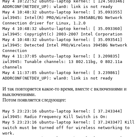
May 4 10:22:52 ubuntu-laptop kernel: [ 124.503346]
ADDRCONF(NETDEV_UP): wlan0: link is not ready
May 4 10:48:32 ubuntu-laptop kernel: [ 35.093355]
iwl3945: Intel(R) PRO/Wireless 3945ABG/BG Network
Connection driver for Linux, 1.2.0
May 4 10:48:32 ubuntu-laptop kernel: [ 35.093360]
iwl3945: Copyright(c) 2003-2007 Intel Corporation
May 4 10:48:32 ubuntu-laptop kernel: [ 35.093541]
iwl3945: Detected Intel PRO/Wireless 3945BG Network
Connection
May 4 11:37:05 ubuntu-laptop kernel: [ 3.209835]
iwl3945: Tunable channels: 13 802.11bg, 0 802.11a
channels
May 4 11:37:05 ubuntu-laptop kernel: [ 3.239861]
ADDRCONF(NETDEV_UP): wlan0: link is not ready
И так повторяется какое-то время, вместе с включениями и
выключениями.
Потом появляется следующее:
May 5 23:23:16 ubuntu-laptop kernel: [ 37.243344]
iwl3945: Radio Frequency Kill Switch is On:
May 5 23:23:16 ubuntu-laptop kernel: [ 37.243347] Kill
switch must be turned off for wireless networking to
work.