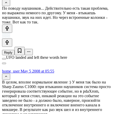
По поводу наушников... Действительно есть такая проблема,
но выражена немного по другому. У меня - втыкаешь
наушники, звук на них идет. Но через встроенные колонки -
тоже. Вот как то так.
Reply
UFO landed and left these words here
home_user
May 5 2008 at 05:55
В целом, вполне нормальное явление :) У меня так было на
Sharp Zaurus C1000: при втыкании наушников система просто
генерировала соответствующее событие, но в pdaXrom,
который у меня стоял, никакой реакции на это событие
заведено не было - а должно было, наверное, произойти
отключение внутреннего и включение вненего канала в
микшере. В результате как раз звук шел и из внутреннего