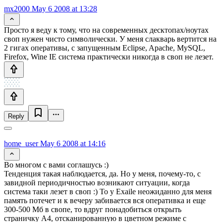
mx2000
May 6 2008 at 13:28
Просто я веду к тому, что на современных десктопах/ноутах
своп нужен чисто символически. У меня слакварь вертится на
2 гигах оперативы, с запущенным Eclipse, Apache, MySQL,
Firefox, Wine IE система практически никогда в своп не лезет.
Reply
home_user
May 6 2008 at 14:16
Во многом с вами соглашусь :)
Тенденция такая наблюдается, да. Но у меня, почему-то, с
завидной периодичностью возникают ситуации, когда
система таки лезет в своп :) То у Exaile неожиданно для меня
память потечет и к вечеру забивается вся оперативка и еще
300-500 Мб в свопе, то вдруг понадобиться открыть
страничку A4, отсканированную в цветном режиме с