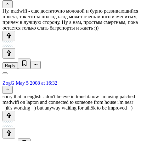
Ну, madwifi - еще достаточно молодой и бурно развивающийся
проект, так что за полгода-год может очень много измениться,
причем в лучшую сторону. Ну а нам, простым смертным, пока
остается только слать багрепорты и ждать :))
Reply
ZogG
May 5 2008 at 16:32
sorry that in english - don't beieve in translit.now i'm using patched
madwifi on lapton and connected to someone from house i'm near
=)it's working =) but anyway waiting for ath5k to be improved =)