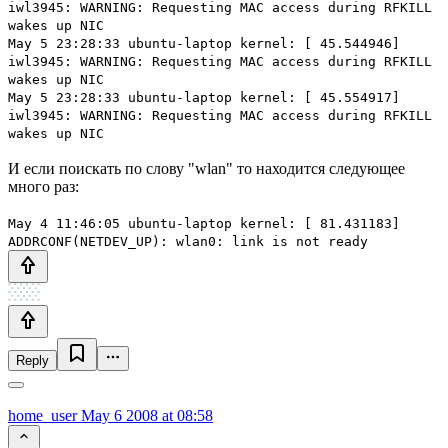
iwl3945: WARNING: Requesting MAC access during RFKILL
wakes up NIC
May 5 23:28:33 ubuntu-laptop kernel: [ 45.544946]
iwl3945: WARNING: Requesting MAC access during RFKILL
wakes up NIC
May 5 23:28:33 ubuntu-laptop kernel: [ 45.554917]
iwl3945: WARNING: Requesting MAC access during RFKILL
wakes up NIC
И если поискать по слову "wlan" то находится следующее
много раз:
May 4 11:46:05 ubuntu-laptop kernel: [ 81.431183]
ADDRCONF(NETDEV_UP): wlan0: link is not ready
Reply
home_user
May 6 2008 at 08:58