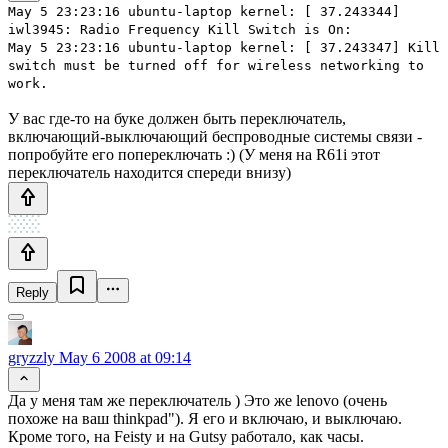
May 5 23:23:16 ubuntu-laptop kernel: [ 37.243344]
iwl3945: Radio Frequency Kill Switch is On:
May 5 23:23:16 ubuntu-laptop kernel: [ 37.243347] Kill
switch must be turned off for wireless networking to
work.
У вас где-то на буке должен быть переключатель,
включающий-выключающий беспроводные системы связи -
попробуйте его попереключать :) (У меня на R61i этот
переключатель находится спереди внизу)
Reply
gryzzly
May 6 2008 at 09:14
Да у меня там же переключатель ) Это же lenovo (очень
похоже на ваш thinkpad"). Я его и включаю, и выключаю.
Кроме того, на Feisty и на Gutsy работало, как часы.