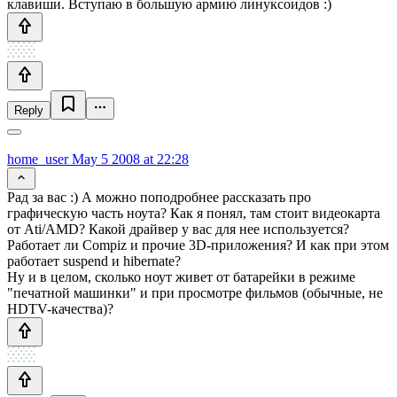
клавиши. Вступаю в большую армию линуксоидов :)
Reply
home_user
May 5 2008 at 22:28
Рад за вас :) А можно поподробнее рассказать про
графическую часть ноута? Как я понял, там стоит видеокарта
от Ati/AMD? Какой драйвер у вас для нее используется?
Работает ли Compiz и прочие 3D-приложения? И как при этом
работает suspend и hibernate?
Ну и в целом, сколько ноут живет от батарейки в режиме
"печатной машинки" и при просмотре фильмов (обычные, не
HDTV-качества)?