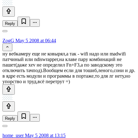
Reply
ZogG
May 5 2008 at 06:44
ну вебкамеру еще не ковырял,а так - wifi надо или madwifi
патчиный или ndiswrapper,на клаве пару комбинаций не
пашет(даже xev не определил Fn+F3,а по заводскому это
отключить тачпод).Вообщем если для тошиб,леного,сони и др.
в ядре есть модули и программы в портаже,то для лг нету,но
упорство и труд,всё перетрут =)
Reply
home_user
May 5 2008 at 13:15