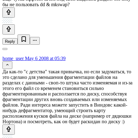
бы не пользовать dd & mkswap?
Reply
home_user
May 6 2008 at 05:39
Да как-то "с детства" такая привычка, но если задуматься, то
это сделано для уменьшения фрагментации файлов на
разделах с данными - своп-то штука часто изменяемая и из-за
этого его файл со временем становиться сильно
фрагментированным и расползается по диску, способствуя
фрагментации других вновь создаваемых или изменяемых
файлов. Ради интереса можете запустить в Виндовс какой-
нибудь дефрагментатор, умеющий строить карту
расположения кусков файла на диске (например от дядюшки
Нортона) и посмотреть, как он будет раскидан по диску :)