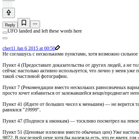
Reply
UFO landed and left these words here
cher11
Jan 6 2015 at 00:50
Не соглашусь с несколькими пунктами, хотя возможно сильное
Пункт 4 (Предоставьте доказательства от других людей, а не то
сейчас настолько активно используется, что лично у меня уже 
такой счастливой фотографии.
Пункт 7 (Рекомендации вместо нескольких равнозначных вариан
просто хочет избавиться от залежавшейся вещи/продвигает не
Пункт 41 (Идите от больших чисел к меньшим) — не верится та
равнялся "
19999
".
Пункт 47 (Подписи к иконкам) — тоскливо посмотрел на лев
Пункт 51 (Ценовые иллюзии вместо обычных цен) Уже настол
9872
. В последней цене хотя бы надежда есть, что ее вверх для