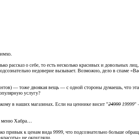
 имхо.
лько рассказ о себе, то есть несколько красивых и довольных ли
подсознательно недоверие вызывает. Возможно, дело в спаме «Вас
тов) — тоже двоякая вещь — с одной стороны думаешь, что эта в
популярную услугу?
кому в наших магазинах. Если на ценнике висит "
24999
19999
" 
ое меню Хабра…
ько привык к ценам вида
9999
, что подсознательно больше обра
 «красоты» не округляли.