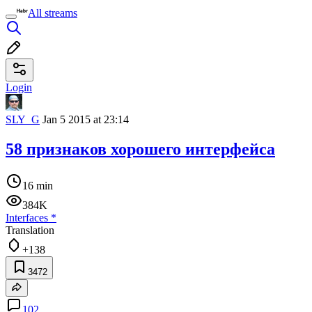
All streams
Login
SLY_G
Jan 5 2015 at 23:14
58 признаков хорошего интерфейса
16 min
384K
Interfaces
*
Translation
+138
3472
102