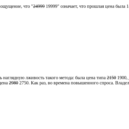
 ощущение, что "
24999
19999" означает, что прошлая цена была 14
ь наглядную лживость такого метода: была цена типа
2150
1900,
 цена
2980
2750. Как раз, во времена повышенного спроса. Владел