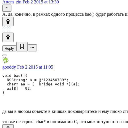
Artem_zin
Feb 2 2015 at 13:30
А, да, конечно, в рамках одного процесса bad() будет работать 
Reply
gooddy
Feb 2 2015 at 11:05
void bad(){

  NSString* a = @"123456789";

  char* aa = (__bridge void *)(a);

  aa[8] = 92;

да вы в любом объекте в кишках поковыряйтесь и ему плохо ст
это же не строка char* в понимании С, что можно тупо от нач