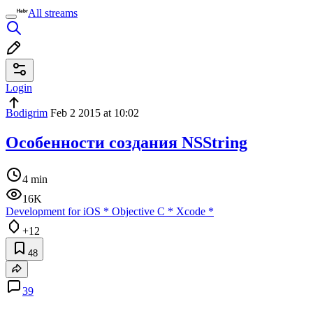
All streams
Login
Bodigrim
Feb 2 2015 at 10:02
Особенности создания NSString
4 min
16K
Development for iOS
*
Objective C
*
Xcode
*
+12
48
39