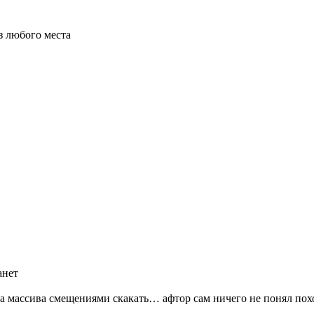
из любого места
анет
ала массива смещениями скакать… афтор сам ничего не понял пох