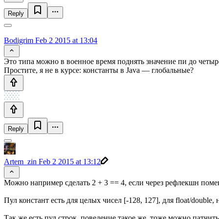
Reply
Bodigrim
Feb 2 2015 at 13:04
Это типа можно в военное время поднять значение пи до четыре
Простите, я не в курсе: константы в Java — глобальные?
Reply
Artem_zin
Feb 2 2015 at 13:12
Можно например сделать 2 + 3 == 4, если через рефлекшн поменя
Пул констант есть для целых чисел [-128, 127], для float/double, 
Так же есть пул строк, поведение такое же, тоже можно патчить