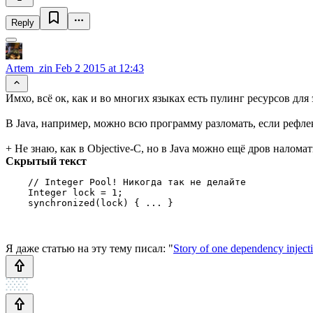
Reply
Artem_zin
Feb 2 2015 at 12:43
Имхо, всё ок, как и во многих языках есть пулинг ресурсов для
В Java, например, можно всю программу разломать, если рефлек
+ Не знаю, как в Objective-C, но в Java можно ещё дров налома
Скрытый текст
    // Integer Pool! Никогда так не делайте

    Integer lock = 1;

Я даже статью на эту тему писал: "
Story of one dependency injec