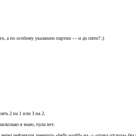
х, а по особому указанию партии — и до пяти? ;)
ть 2 на 1 или 3 на 2.
насколько я знаю, пула нет.
 через рефлекшн заменить «hello world» на -> «пшел отсюда» без 