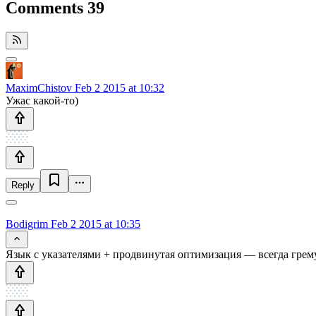
Comments
39
MaximChistov
Feb 2 2015 at 10:32
Ужас какой-то)
Reply
Bodigrim
Feb 2 2015 at 10:35
Язык с указателями + продвинутая оптимизация — всегда грему