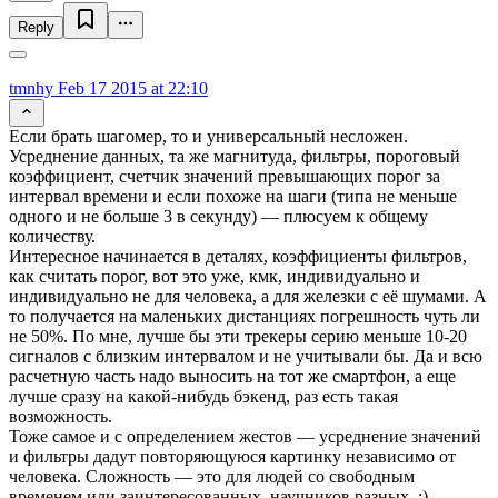
Reply
tmnhy
Feb 17 2015 at 22:10
Если брать шагомер, то и универсальный несложен.
Усреднение данных, та же магнитуда, фильтры, пороговый
коэффициент, счетчик значений превышающих порог за
интервал времени и если похоже на шаги (типа не меньше
одного и не больше 3 в секунду) — плюсуем к общему
количеству.
Интересное начинается в деталях, коэффициенты фильтров,
как считать порог, вот это уже, кмк, индивидуально и
индивидуально не для человека, а для железки с её шумами. А
то получается на маленьких дистанциях погрешность чуть ли
не 50%. По мне, лучше бы эти трекеры серию меньше 10-20
сигналов с близким интервалом и не учитывали бы. Да и всю
расчетную часть надо выносить на тот же смартфон, а еще
лучше сразу на какой-нибудь бэкенд, раз есть такая
возможность.
Тоже самое и с определением жестов — усреднение значений
и фильтры дадут повторяющуюся картинку независимо от
человека. Сложность — это для людей со свободным
временем или заинтересованных, научников разных. :)