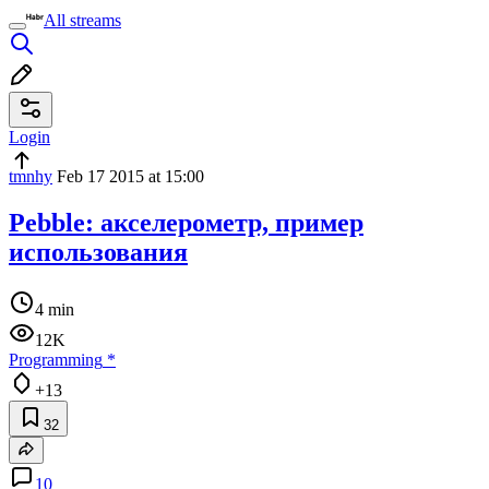
All streams
Login
tmnhy
Feb 17 2015 at 15:00
Pebble: акселерометр, пример
использования
4 min
12K
Programming
*
+13
32
10