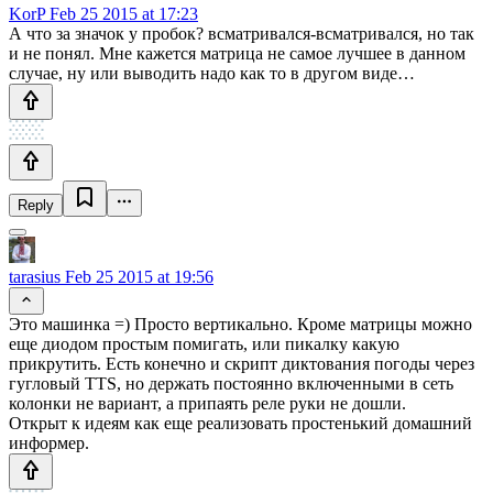
KorP
Feb 25 2015 at 17:23
А что за значок у пробок? всматривался-всматривался, но так
и не понял. Мне кажется матрица не самое лучшее в данном
случае, ну или выводить надо как то в другом виде…
Reply
tarasius
Feb 25 2015 at 19:56
Это машинка =) Просто вертикально. Кроме матрицы можно
еще диодом простым помигать, или пикалку какую
прикрутить. Есть конечно и скрипт диктования погоды через
гугловый TTS, но держать постоянно включенными в сеть
колонки не вариант, а припаять реле руки не дошли.
Открыт к идеям как еще реализовать простенький домашний
информер.