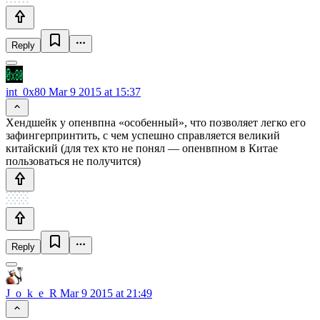
Reply
int_0x80
Mar 9 2015 at 15:37
Хендшейк у опенвпна «особенный», что позволяет легко его
зафингерпринтить, с чем успешно справляется великий
китайский (для тех кто не понял — опенвпном в Китае
пользоваться не получится)
Reply
J_o_k_e_R
Mar 9 2015 at 21:49