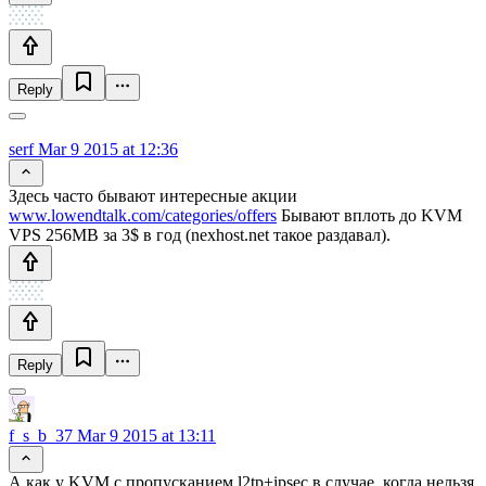
Reply
serf
Mar 9 2015 at 12:36
Здесь часто бывают интересные акции
www.lowendtalk.com/categories/offers
Бывают вплоть до KVM
VPS 256MB за 3$ в год (nexhost.net такое раздавал).
Reply
f_s_b_37
Mar 9 2015 at 13:11
А как у KVM c пропусканием l2tp+ipsec в случае, когда нельзя