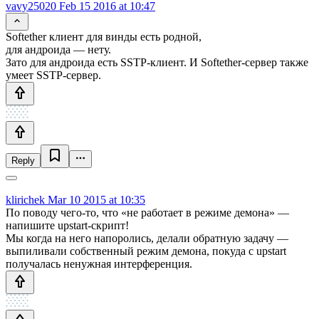
vavy25020
Feb 15 2016 at 10:47
Softether клиент для винды есть родной,
для андроида — нету.
Зато для андроида есть SSTP-клиент. И Softether-сервер также
умеет SSTP-сервер.
Reply
klirichek
Mar 10 2015 at 10:35
По поводу чего-то, что «не работает в режиме демона» —
напишите upstart-скрипт!
Мы когда на него напоролись, делали обратную задачу —
выпиливали собственный режим демона, покуда с upstart
получалась ненужная интерференция.