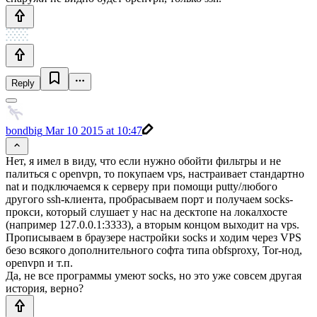
Reply
bondbig
Mar 10 2015 at 10:47
Нет, я имел в виду, что если нужно обойти фильтры и не
палиться с openvpn, то покупаем vps, настраивает стандартно
nat и подключаемся к серверу при помощи putty/любого
другого ssh-клиента, пробрасываем порт и получаем socks-
прокси, который слушает у нас на десктопе на локалхосте
(например 127.0.0.1:3333), а вторым концом выходит на vps.
Прописываем в браузере настройки socks и ходим через VPS
безо всякого дополнительного софта типа obfsproxy, Tor-нод,
openvpn и т.п.
Да, не все программы умеют socks, но это уже совсем другая
история, верно?