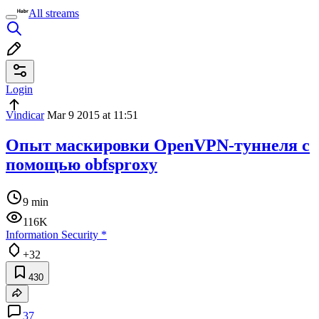
All streams
Login
Vindicar
Mar 9 2015 at 11:51
Опыт маскировки OpenVPN-туннеля с
помощью obfsproxy
9 min
116K
Information Security
*
+32
430
37