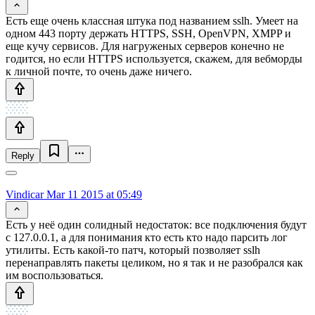
Есть еще очень классная штука под названием sslh. Умеет на
одном 443 порту держать HTTPS, SSH, OpenVPN, XMPP и
еще кучу сервисов. Для нагруженых серверов конечно не
годится, но если HTTPS используется, скажем, для вебморды
к личной почте, то очень даже ничего.
Reply
Vindicar
Mar 11 2015 at 05:49
Есть у неё один солидный недостаток: все подключения будут
с 127.0.0.1, а для понимания кто есть кто надо парсить лог
утилиты. Есть какой-то патч, который позволяет sslh
перенаправлять пакеты целиком, но я так и не разобрался как
им воспользоваться.