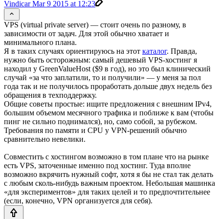
Vindicar
Mar 9 2015 at 12:23
VPS (virtual private server) — стоит очень по разному, в
зависимости от задач. Для этой обычно хватает и
минимального плана.
Я в таких случаях ориентируюсь на этот
каталог
. Правда,
нужно быть осторожным: самый дешевый VPS-хостинг я
находил у GreenValueHost ($9 в год), но это был клинический
случай «за что заплатили, то и получили» — у меня за пол
года так и не получилось проработать дольше двух недель без
обращения в техподдержку.
Общие советы простые: ищите предложения с внешним IPv4,
большим объемом месячного трафика и поближе к вам (чтобы
пинг не сильно поднимался), но, само собой, за рубежом.
Требования по памяти и CPU у VPN-решений обычно
сравнительно невелики.
Совместить с хостингом возможно в том плане что на рынке
есть VPS, заточенные именно под хостинг. Туда вполне
возможно вкрячить нужный софт, хотя я бы не стал так делать
с любым сколь-нибудь важным проектом. Небольшая машинка
«для экспериментов» для таких целей и то предпочтительнее
(если, конечно, VPN организуется для себя).