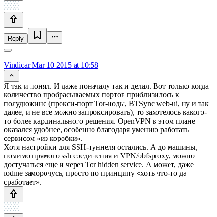
Reply
Vindicar
Mar 10 2015 at 10:58
Я так и понял. И даже поначалу так и делал. Вот только когда
количество пробрасываемых портов приблизилось к
полудюжине (прокси-порт Tor-ноды, BTSync web-ui, ну и так
далее, и не все можно запроксировать), то захотелось какого-
то более кардинального решения. OpenVPN в этом плане
оказался удобнее, особенно благодаря умению работать
сервисом «из коробки».
Хотя настройки для SSH-туннеля остались. А до машины,
помимо прямого ssh соединения и VPN/obfsproxy, можно
достучаться еще и через Tor hidden service. А может, даже
iodine заморочусь, просто по принципу «хоть что-то да
сработает».