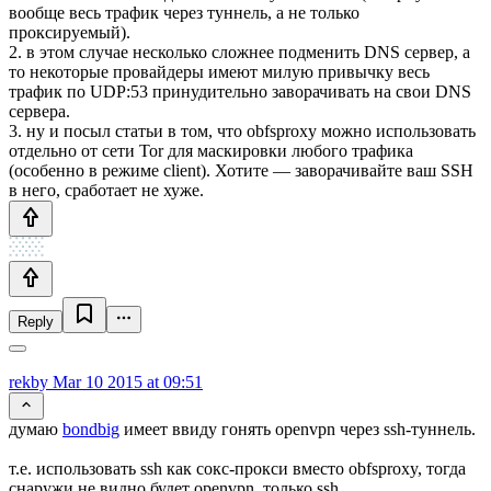
вообще весь трафик через туннель, а не только
проксируемый).
2. в этом случае несколько сложнее подменить DNS сервер, а
то некоторые провайдеры имеют милую привычку весь
трафик по UDP:53 принудительно заворачивать на свои DNS
сервера.
3. ну и посыл статьи в том, что obfsproxy можно использовать
отдельно от сети Tor для маскировки любого трафика
(особенно в режиме client). Хотите — заворачивайте ваш SSH
в него, сработает не хуже.
Reply
rekby
Mar 10 2015 at 09:51
думаю
bondbig
имеет ввиду гонять openvpn через ssh-туннель.
т.е. использовать ssh как сокс-прокси вместо obfsproxy, тогда
снаружи не видно будет openvpn, только ssh.