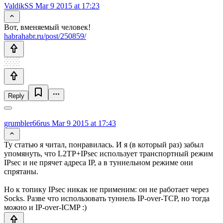
ValdikSS
Mar 9 2015 at 17:23
Вот, вменяемый человек!
habrahabr.ru/post/250859/
Reply
grumbler66rus
Mar 9 2015 at 17:43
Ту статью я читал, понравилась. И я (в который раз) забыл
упомянуть, что L2TP+IPsec использует транспортный режим
IPsec и не прячет адреса IP, а в туннельном режиме они
спрятаны.
Но к топику IPsec никак не применим: он не работает через
Socks. Разве что использовать туннель IP-over-TCP, но тогда
можно и IP-over-ICMP :)