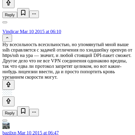
Reply
Vindicar
Mar 10 2015 at 06:10
Ну всесильность всесильностью, но упомянутый мной выше
sslh справляется с задачей отличения по хэндшейку openvpn от
https/ssh на ура — значит, и любой стоящий DPI-пакет сможет.
Другое дело что не все VPN соединения одинаково вредны,
так что едва ли протокол запретят целиком, но вот какие-
нибудь лицензии ввести, да и просто попортить кровь
урезанием скорости могут.
Reply
bazilxp
Mar 10 2015 at 06:47