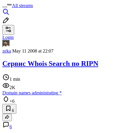
All streams
Login
zeka
May 11 2008 at 22:07
Сервис Whois Search по RIPN
1 min
2K
Domain names administrating
*
+6
6
6