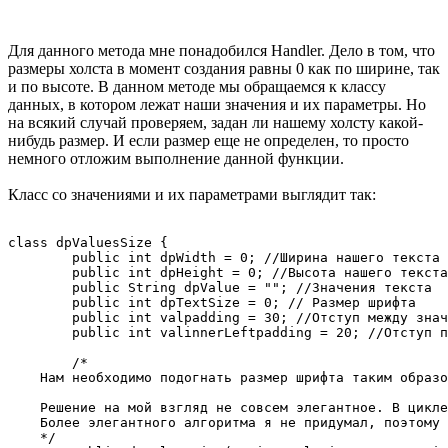
Для данного метода мне понадобился Handler. Дело в том, что
размеры холста в момент создания равны 0 как по ширине, так
и по высоте. В данном методе мы обращаемся к классу
данных, в котором лежат наши значения и их параметры. Но
на всякий случай проверяем, задан ли нашему холсту какой-
нибудь размер. И если размер еще не определен, то просто
немного отложим выполнение данной функции.
Класс со значениями и их параметрами выглядит так:
class dpValuesSize {

        public int dpWidth = 0; //Ширина нашего текста

        public int dpHeight = 0; //Высота нашего текста

        public String dpValue = ""; //Значения текста

        public int dpTextSize = 0; // Размер шрифта

        public int valpadding = 30; //Отступ между знач
        public int valinnerLeftpadding = 20; //Отступ п
        /*

    Нам необходимо подогнать размер шрифта таким образо
    Решение на мой взгляд не совсем элегантное. В цикле
    Более элегантного алгоритма я не придумал, поэтому 
    */
