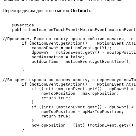
Переопределим для этого метод
OnTouch
:
    @Override

    public boolean onTouchEvent(MotionEvent motionEvent
//Проверяем. Если по холсту прошло событие нажатия, то 
        if (motionEvent.getAction() == MotionEvent.ACTI
            canvasDownY = motionEvent.getY();

            dpDownY = motionEvent.getY() - nowTopPositi
            needAnimation = false;

            actdownTime = motionEvent.getEventTime();

        }

//Во время скролла по нашему холсту, в переменную nowTo
        if (motionEvent.getAction() == MotionEvent.ACTI
            if ((int) (motionEvent.getY() - dpDownY) > 
                nowTopPosition = maxTopPosition;

                return true;

            }

            if ((int) (motionEvent.getY() - dpDownY) < 
                nowTopPosition = upMaxTopPosition;

                return true;

            }

            nowTopPosition = (int) (motionEvent.getY() 
        }
