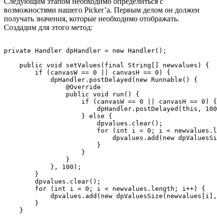
Следующим этапом необходимо определиться с
возможностями нашего Picker’a. Первым делом он должен
получать значения, которые необходимо отображать.
Создадим для этого метод:
private Handler dpHandler = new Handler();

    public void setValues(final String[] newvalues) {

        if (canvasW == 0 || canvasH == 0) {

            dpHandler.postDelayed(new Runnable() {

                @Override

                public void run() {

                    if (canvasW == 0 || canvasH == 0) {

                        dpHandler.postDelayed(this, 100
                    } else {

                        dpvalues.clear();

                        for (int i = 0; i < newvalues.l
                            dpvalues.add(new dpValuesSi
                        }

                    }

                }

            }, 100);

        }

        dpvalues.clear();

        for (int i = 0; i < newvalues.length; i++) {

            dpvalues.add(new dpValuesSize(newvalues[i],
        }
