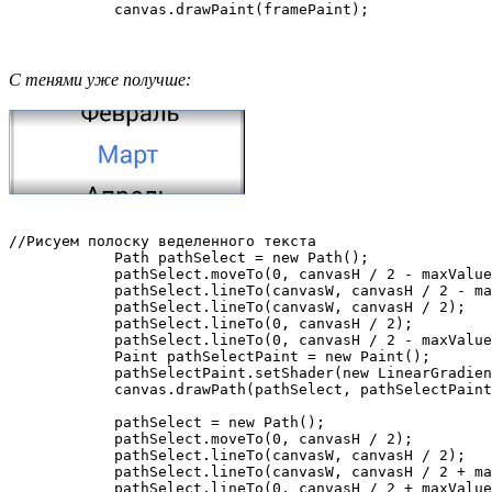
С тенями уже получше:
//Рисуем полоску веделенного текста

            Path pathSelect = new Path();

            pathSelect.moveTo(0, canvasH / 2 - maxValue
            pathSelect.lineTo(canvasW, canvasH / 2 - ma
            pathSelect.lineTo(canvasW, canvasH / 2);

            pathSelect.lineTo(0, canvasH / 2);

            pathSelect.lineTo(0, canvasH / 2 - maxValue
            Paint pathSelectPaint = new Paint();

            pathSelectPaint.setShader(new LinearGradien
            canvas.drawPath(pathSelect, pathSelectPaint
            pathSelect = new Path();

            pathSelect.moveTo(0, canvasH / 2);

            pathSelect.lineTo(canvasW, canvasH / 2);

            pathSelect.lineTo(canvasW, canvasH / 2 + ma
            pathSelect.lineTo(0, canvasH / 2 + maxValue