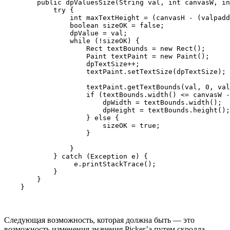
        public dpValuesSize(String val, int canvasW, in
            try {

                int maxTextHeight = (canvasH - (valpadd
                boolean sizeOK = false;

                dpValue = val;

                while (!sizeOK) {

                    Rect textBounds = new Rect();

                    Paint textPaint = new Paint();

                    dpTextSize++;

                    textPaint.setTextSize(dpTextSize);

                    textPaint.getTextBounds(val, 0, val
                    if (textBounds.width() <= canvasW -
                        dpWidth = textBounds.width();

                        dpHeight = textBounds.height();

                    } else {

                        sizeOK = true;

                    }

                }

            } catch (Exception e) {

                 e.printStackTrace();

            }

        }

Следующая возможность, которая должна быть — это
возможность изменения значения Picker’a путем скролла.