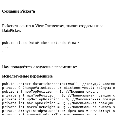
Создание Picker’а
Picker относится к View Элементам, значит создаем класс
DataPicker:
public class DataPicker extends View {

...

Нам понадобятся следующие переменные:
Используемые переменные
public Context dataPickercontext=null; //Текущий Contex
private OnChangeValueListener mListener=null; //Слушате
public int nowTopPosition = 0; //Позиция скрола

private int minTopPosition = 0; //Минимальная позиция с
private int upMaxTopPosition = 0; //Максимальная позици
private int maxTopPosition = 0; //Максимальная позиция 
private int maxValueHeight = 0; //Максимальная высота з
private ArrayList<dpValuesSize> dpvalues = new ArrayLis
private int canvasW =0; //Текущая ширина холста
