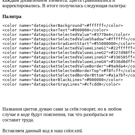
каждым добавлением элемента. Цвета сравнивались и
корректировались. В итоге получилась следующая палитра:
Палитра
<color name="datepickerBackground">#ffffff</color>

<color name="datepickerText">#000000</color>

<color name="datepickerSelectedValue">#3770e4</color>

<color name="datepickerSelectedValueShadow">#ffffff</co
<color name="datapickerGradientStart">#55000000</color>

<color name="datapickerSelectedValueeLineG1">#22ffffff<
<color name="datapickerSelectedValueeLineG2">#227d98ff<
<color name="datapickerSelectedValueeLineG3">#336585ff<
<color name="datapickerSelectedValueeLineG4">#336d8dff<
<color name="datapicketSelectedValueBorder">#9a9da4</co
<color name="datapicketSelectedBorderTop">#f8fcff</colo
<color name="datapicketSelectedBorderBttom">#a1a7bf</co
<color name="datapickerBlackLines">#000000</color>

Названия цветов думаю сами за себя говорят, но в любом
случае в коде будут пояснения, так что разобраться не
составит труда.
Вставляем данный код в наш color.xml.