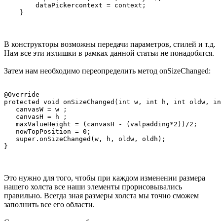
        dataPickercontext = context;

В конструкторы возможны передачи параметров, стилей и т.д.
Нам все эти излишки в рамках данной статьи не понадобятся.
Затем нам необходимо переопределить метод onSizeChanged:
@Override

protected void onSizeChanged(int w, int h, int oldw, in
   canvasW = w ;

   canvasH = h ;

   maxValueHeight = (canvasH - (valpadding*2))/2;

   nowTopPosition = 0;

   super.onSizeChanged(w, h, oldw, oldh);

Это нужно для того, чтобы при каждом изменении размера
нашего холста все наши элементы прорисовывались
правильно. Всегда зная размеры холста мы точно сможем
заполнить все его области.