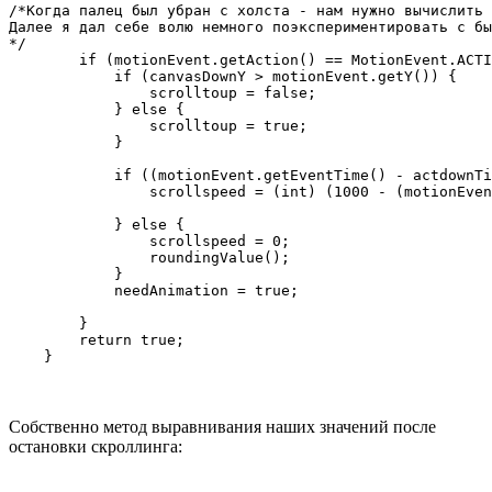
/*Когда палец был убран с холста - нам нужно вычислить 
Далее я дал себе волю немного поэкспериментировать с бы
*/

        if (motionEvent.getAction() == MotionEvent.ACTI
            if (canvasDownY > motionEvent.getY()) {

                scrolltoup = false;

            } else {

                scrolltoup = true;

            }

            if ((motionEvent.getEventTime() - actdownTi
                scrollspeed = (int) (1000 - (motionEven
            } else {

                scrollspeed = 0;

                roundingValue();

            }

            needAnimation = true;

        }

        return true;

Собственно метод выравнивания наших значений после
остановки скроллинга: