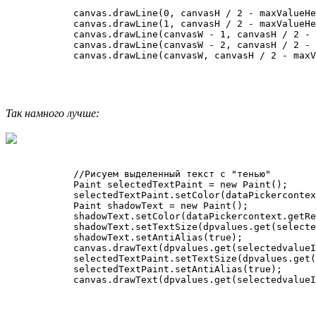
            canvas.drawLine(0, canvasH / 2 - maxValueHe
            canvas.drawLine(1, canvasH / 2 - maxValueHe
            canvas.drawLine(canvasW - 1, canvasH / 2 - 
            canvas.drawLine(canvasW - 2, canvasH / 2 - 
Так намного лучше:
            //Рисуем выделенный текст с "тенью"

            Paint selectedTextPaint = new Paint();

            selectedTextPaint.setColor(dataPickercontex
            Paint shadowText = new Paint();

            shadowText.setColor(dataPickercontext.getRe
            shadowText.setTextSize(dpvalues.get(selecte
            shadowText.setAntiAlias(true);

            canvas.drawText(dpvalues.get(selectedvalueI
            selectedTextPaint.setTextSize(dpvalues.get(
            selectedTextPaint.setAntiAlias(true);
