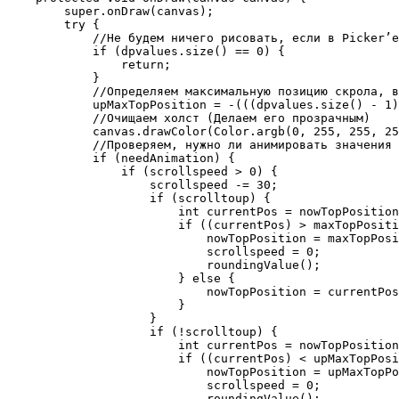
        super.onDraw(canvas);

        try {

            //Не будем ничего рисовать, если в Picker’е
            if (dpvalues.size() == 0) {

                return;

            }

            //Определяем максимальную позицию скрола, в
            upMaxTopPosition = -(((dpvalues.size() - 1)
            //Очищаем холст (Делаем его прозрачным)

            canvas.drawColor(Color.argb(0, 255, 255, 25
            //Проверяем, нужно ли анимировать значения 
            if (needAnimation) {

                if (scrollspeed > 0) {

                    scrollspeed -= 30;

                    if (scrolltoup) {

                        int currentPos = nowTopPosition
                        if ((currentPos) > maxTopPositi
                            nowTopPosition = maxTopPosi
                            scrollspeed = 0;

                            roundingValue();

                        } else {

                            nowTopPosition = currentPos
                        }

                    }

                    if (!scrolltoup) {

                        int currentPos = nowTopPosition
                        if ((currentPos) < upMaxTopPosi
                            nowTopPosition = upMaxTopPo
                            scrollspeed = 0;

                            roundingValue();
