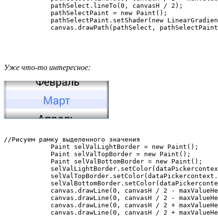
            pathSelect.lineTo(0, canvasH / 2);

            pathSelectPaint = new Paint();

            pathSelectPaint.setShader(new LinearGradien
Уже что-то интересное:
//Рисуем рамку выделенного значения

            Paint selValLightBorder = new Paint();

            Paint selValTopBorder = new Paint();

            Paint selValBottomBorder = new Paint();

            selValLightBorder.setColor(dataPickercontex
            selValTopBorder.setColor(dataPickercontext.
            selValBottomBorder.setColor(dataPickerconte
            canvas.drawLine(0, canvasH / 2 - maxValueHe
            canvas.drawLine(0, canvasH / 2 - maxValueHe
            canvas.drawLine(0, canvasH / 2 + maxValueHe
            canvas.drawLine(0, canvasH / 2 + maxValueHe