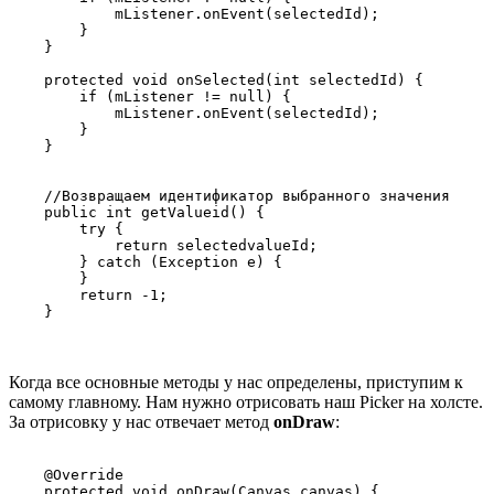
            mListener.onEvent(selectedId);

        }

    }

    protected void onSelected(int selectedId) {

        if (mListener != null) {

            mListener.onEvent(selectedId);

        }

    }

    //Возвращаем идентификатор выбранного значения

    public int getValueid() {

        try {

            return selectedvalueId;

        } catch (Exception e) {

        }

        return -1;

Когда все основные методы у нас определены, приступим к
самому главному. Нам нужно отрисовать наш Picker на холсте.
За отрисовку у нас отвечает метод
onDraw
:
    @Override

    protected void onDraw(Canvas canvas) {
