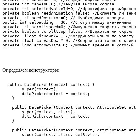
private int canvasH=0; //Текущая высота холста

private int selectedvalueId=0; //Идентификатор выбранно
private boolean needAnimation=false; //Включать ли аним
private int needPosition=0; // Нуобходимая позиция

public int valpadding = 30; //Отступ между значениями

private int scrollspeed=0; //Импульсная скорость скролл
private boolean scrolltoup=false; //Движется ли скролл 
private  float dpDownY=0; //Координаты клика по холсту 
private float canvasDownY=0; //Координаты точного клика
Определяем конструкторы:
  public DataPicker(Context context) {

        super(context);

        dataPickercontext = context;

    }

    public DataPicker(Context context, AttributeSet att
        super(context, attrs);

        dataPickercontext = context;

    }

    public DataPicker(Context context, AttributeSet att
        super(context, attrs, defStyle);
