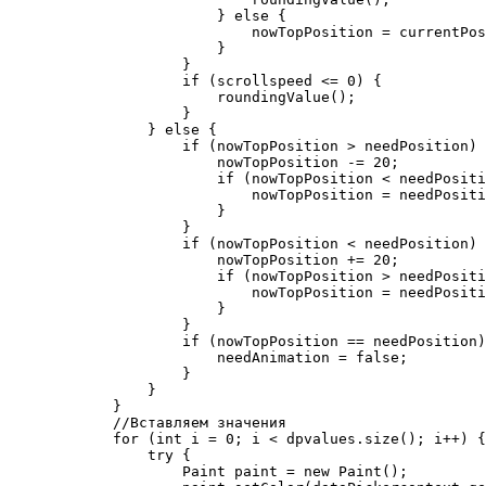
                        } else {

                            nowTopPosition = currentPos
                        }

                    }

                    if (scrollspeed <= 0) {

                        roundingValue();

                    }

                } else {

                    if (nowTopPosition > needPosition) 
                        nowTopPosition -= 20;

                        if (nowTopPosition < needPositi
                            nowTopPosition = needPositi
                        }

                    }

                    if (nowTopPosition < needPosition) 
                        nowTopPosition += 20;

                        if (nowTopPosition > needPositi
                            nowTopPosition = needPositi
                        }

                    }

                    if (nowTopPosition == needPosition)
                        needAnimation = false;

                    }

                }

            }

            //Вставляем значения

            for (int i = 0; i < dpvalues.size(); i++) {

                try {

                    Paint paint = new Paint();
