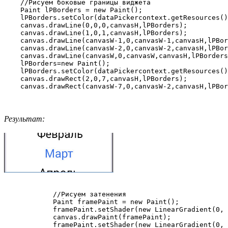
    //Рисуем боковые границы виджета

    Paint lPBorders = new Paint();

    lPBorders.setColor(dataPickercontext.getResources()
    canvas.drawLine(0,0,0,canvasH,lPBorders);

    canvas.drawLine(1,0,1,canvasH,lPBorders);

    canvas.drawLine(canvasW-1,0,canvasW-1,canvasH,lPBor
    canvas.drawLine(canvasW-2,0,canvasW-2,canvasH,lPBor
    canvas.drawLine(canvasW,0,canvasW,canvasH,lPBorders
    lPBorders=new Paint();

    lPBorders.setColor(dataPickercontext.getResources()
    canvas.drawRect(2,0,7,canvasH,lPBorders);

Результат:
            //Рисуем затенения

            Paint framePaint = new Paint();

            framePaint.setShader(new LinearGradient(0, 
            canvas.drawPaint(framePaint);

            framePaint.setShader(new LinearGradient(0, 