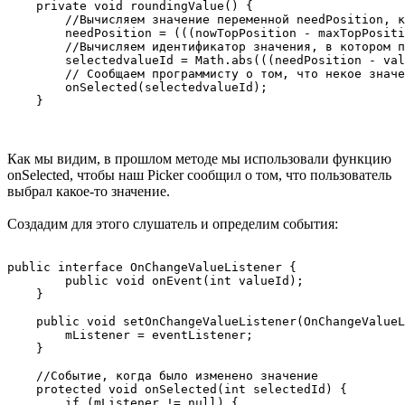
    private void roundingValue() {

        //Вычисляем значение переменной needPosition, к
        needPosition = (((nowTopPosition - maxTopPositi
        //Вычисляем идентификатор значения, в котором п
        selectedvalueId = Math.abs(((needPosition - val
        // Сообщаем программисту о том, что некое значе
        onSelected(selectedvalueId);

Как мы видим, в прошлом методе мы использовали функцию
onSelected, чтобы наш Picker сообщил о том, что пользователь
выбрал какое-то значение.
Создадим для этого слушатель и определим события:
public interface OnChangeValueListener {

        public void onEvent(int valueId);

    }

    public void setOnChangeValueListener(OnChangeValueL
        mListener = eventListener;

    }

    //Событие, когда было изменено значение

    protected void onSelected(int selectedId) {

        if (mListener != null) {
