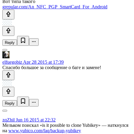
Вот типа такого
grepular.com/An_NFC_PGP_SmartCard_For_Android
Reply
elfuegobiz
Apr 28 2015 at 17:39
Спасибо большое за сообщение о баге и замене!
Reply
zqZhil
Jun 16 2015 at 22:32
Мельком поискал «is it possible to clone Yubikey» — наткнулся
на
www.yubico.com/faq/backup-yubikey