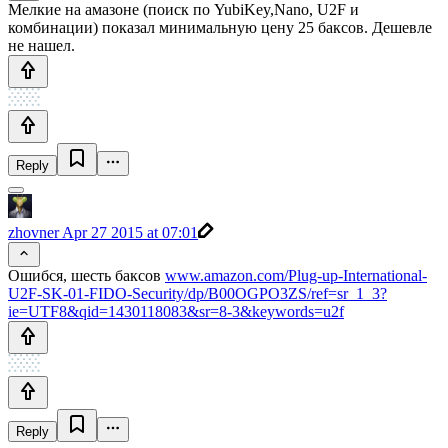
Мелкие на амазоне (поиск по YubiKey,Nano, U2F и
комбинации) показал минимальную цену 25 баксов. Дешевле
не нашел.
Reply
zhovner
Apr 27 2015 at 07:01
Ошибся, шесть баксов
www.amazon.com/Plug-up-International-
U2F-SK-01-FIDO-Security/dp/B00OGPO3ZS/ref=sr_1_3?
ie=UTF8&qid=1430118083&sr=8-3&keywords=u2f
Reply