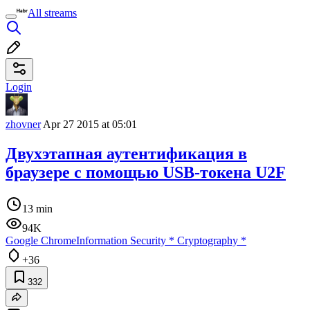
All streams
Login
zhovner
Apr 27 2015 at 05:01
Двухэтапная аутентификация в
браузере с помощью USB-токена U2F
13 min
94K
Google Chrome
Information Security
*
Cryptography
*
+36
332