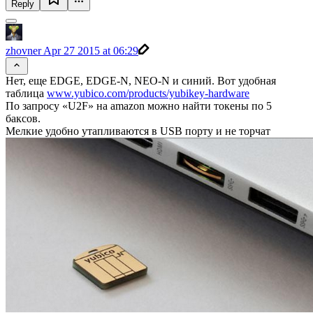
Reply
zhovner
Apr 27 2015 at 06:29
Нет, еще EDGE, EDGE-N, NEO-N и синий. Вот удобная
таблица
www.yubico.com/products/yubikey-hardware
По запросу «U2F» на amazon можно найти токены по 5
баксов.
Мелкие удобно утапливаются в USB порту и не торчат