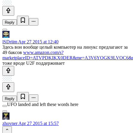
Reply
lSDriim
Apr 27 2015 at 12:40
Здесь вон вообще целый компьютер на линукс предлагают за
49 баксов
www.amazon.com/s?
marketplaceID=ATVPDKIKX0DER&me=A3V6YOGK9LVOC6&mer
тоже вроде U2F поддерживает
Reply
UFO landed and left these words here
zhovner
Apr 27 2015 at 15:57