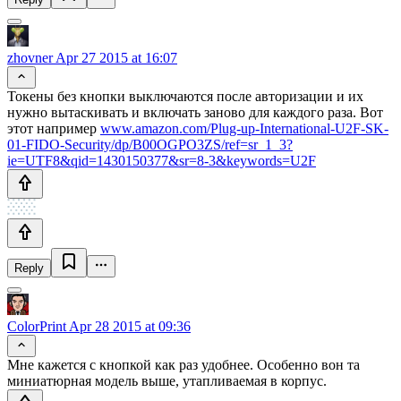
zhovner
Apr 27 2015 at 16:07
Токены без кнопки выключаются после авторизации и их
нужно вытаскивать и включать заново для каждого раза. Вот
этот например
www.amazon.com/Plug-up-International-U2F-SK-
01-FIDO-Security/dp/B00OGPO3ZS/ref=sr_1_3?
ie=UTF8&qid=1430150377&sr=8-3&keywords=U2F
Reply
ColorPrint
Apr 28 2015 at 09:36
Мне кажется с кнопкой как раз удобнее. Особенно вон та
миниатюрная модель выше, утапливаемая в корпус.