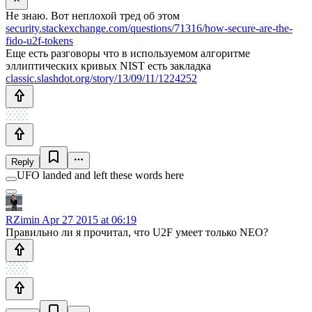
Не знаю. Вот неплохой тред об этом
security.stackexchange.com/questions/71316/how-secure-are-the-
fido-u2f-tokens
Еще есть разговоры что в используемом алгоритме
эллиптических кривых NIST есть закладка
classic.slashdot.org/story/13/09/11/1224252
Reply
UFO landed and left these words here
RZimin
Apr 27 2015 at 06:19
Правильно ли я прочитал, что U2F умеет только NEO?