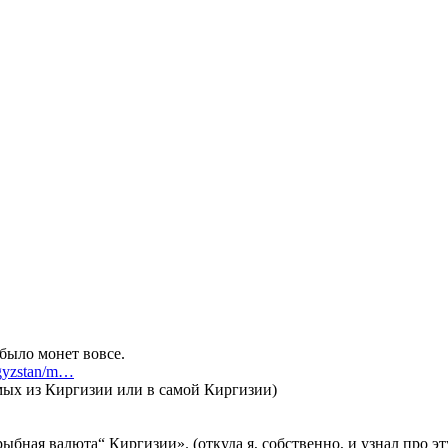
 было монет вовсе.
rgyzstan/m…
омых из Киргизии или в самой Киргизии)
„рыбная валюта“ Киргизии». (откуда я, собственно, и узнал про 