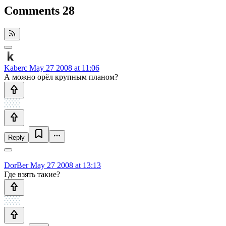
Comments
28
Kaberc
May 27 2008 at 11:06
А можно орёл крупным планом?
Reply
DorBer
May 27 2008 at 13:13
Где взять такие?