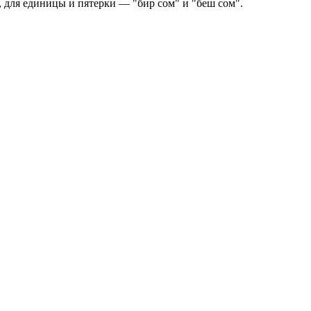
о, для единицы и пятерки — "бир сом" и "беш сом".