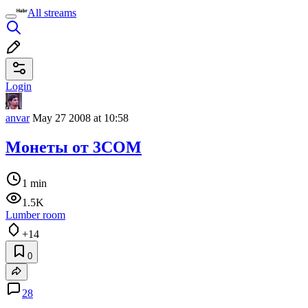
All streams
Login
anvar
May 27 2008 at 10:58
Монеты от 3COM
1 min
1.5K
Lumber room
+14
0
28