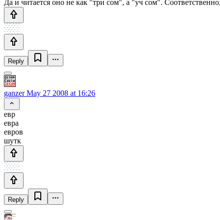
Да и читается оно не как "три сом", а "уч сом". Соответственн
Reply
ganzer
May 27 2008 at 16:26
евр
евра
евров
шутк
Reply