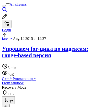
All streams
Login
fareloz
Aug 14 2015 at 14:37
Упрощаем for-цикл по индексам:
range-based версия
8 min
40K
C++
*
Programming
*
From sandbox
Recovery Mode
+13
77