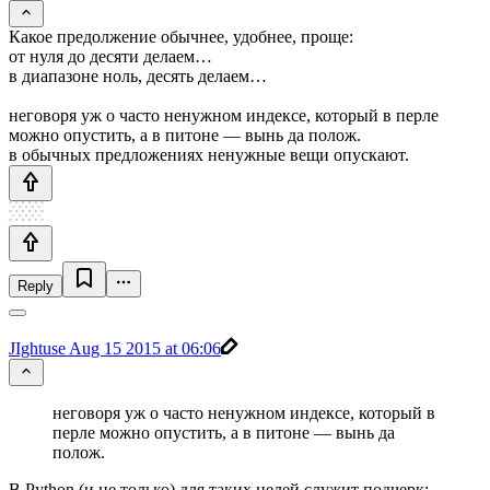
Какое предолжение обычнее, удобнее, проще:
от нуля до десяти делаем…
в диапазоне ноль, десять делаем…
неговоря уж о часто ненужном индексе, который в перле
можно опустить, а в питоне — вынь да полож.
в обычных предложениях ненужные вещи опускают.
Reply
JIghtuse
Aug 15 2015 at 06:06
неговоря уж о часто ненужном индексе, который в
перле можно опустить, а в питоне — вынь да
полож.
В Python (и не только) для таких целей служит подчерк: