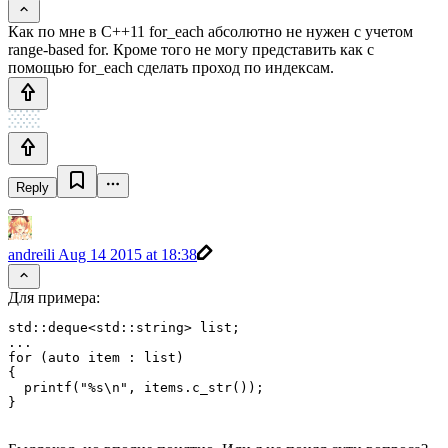
Как по мне в С++11 for_each абсолютно не нужен с учетом
range-based for. Кроме того не могу представить как с
помощью for_each сделать проход по индексам.
Reply
andreili
Aug 14 2015 at 18:38
Для примера:
std::deque<std::string> list;

...

for (auto item : list)

{

  printf("%s\n", items.c_str());
