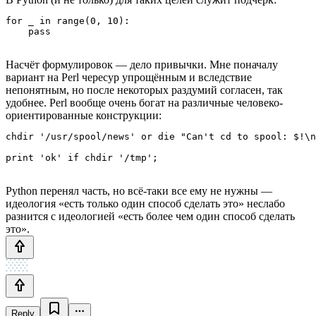
for _ in range(0, 10):

Насчёт формулировок — дело привычки. Мне поначалу
вариант на Perl чересур упрощённым и вследствие
непонятным, но после некоторых раздумий согласен, так
удобнее. Perl вообще очень богат на различные человеко-
ориентированные конструкции:
chdir '/usr/spool/news' or die "Can't cd to spool: $!\n
Python перенял часть, но всё-таки все ему не нужны —
идеология «есть только один способ сделать это» неслабо
разнится с идеологией «есть более чем один способ сделать
это».
Reply