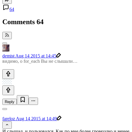
64
Comments
64
demist
Aug 14 2015 at 14:45
видимо, о for_each Вы не слышали…
Reply
fareloz
Aug 14 2015 at 14:49
И слышал, и пользовался. Как по мне более громоздко и менее