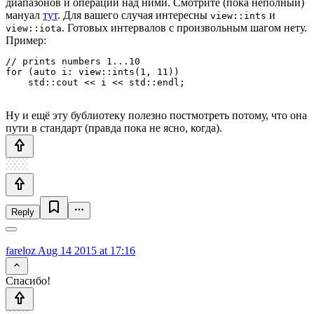
диапазонов и операций над ними. Смотрите (пока неполный)
мануал
тут
. Для вашего случая интересны
и
view::ints
. Готовых интервалов с произвольным шагом нету.
view::iota
Пример:
// prints numbers 1...10

for (auto i: view::ints(1, 11))

Ну и ещё эту бублиотеку полезно постмотреть потому, что она
пути в стандарт (правда пока не ясно, когда).
Reply
fareloz
Aug 14 2015 at 17:16
Спасибо!