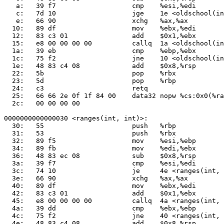
   a:   39 f7                   cmp    %esi,%edi

   c:   7d 10                   jge    1e <oldschool(in
   e:   66 90                   xchg   %ax,%ax

  10:   89 df                   mov    %ebx,%edi

  12:   83 c3 01                add    $0x1,%ebx

  15:   e8 00 00 00 00          callq  1a <oldschool(in
  1a:   39 eb                   cmp    %ebp,%ebx

  1c:   75 f2                   jne    10 <oldschool(in
  1e:   48 83 c4 08             add    $0x8,%rsp

  22:   5b                      pop    %rbx

  23:   5d                      pop    %rbp

  24:   c3                      retq   

  25:   66 66 2e 0f 1f 84 00    data32 nopw %cs:0x0(%ra
  2c:   00 00 00 00 

0000000000000030 <ranges(int, int)>:

  30:   55                      push   %rbp

  31:   53                      push   %rbx

  32:   89 f5                   mov    %esi,%ebp

  34:   89 fb                   mov    %edi,%ebx

  36:   48 83 ec 08             sub    $0x8,%rsp

  3a:   39 f7                   cmp    %esi,%edi

  3c:   74 10                   je     4e <ranges(int, 
  3e:   66 90                   xchg   %ax,%ax

  40:   89 df                   mov    %ebx,%edi

  42:   83 c3 01                add    $0x1,%ebx

  45:   e8 00 00 00 00          callq  4a <ranges(int, 
  4a:   39 dd                   cmp    %ebx,%ebp

  4c:   75 f2                   jne    40 <ranges(int, 
  4e:   48 83 c4 08             add    $0x8,%rsp
