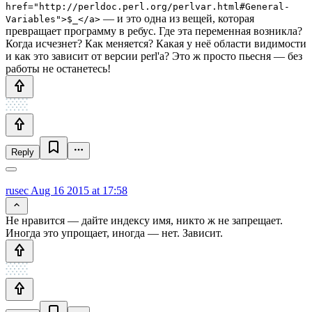
href="http://perldoc.perl.org/perlvar.html#General-
— и это одна из вещей, которая
Variables">$_</a>
превращает программу в ребус. Где эта переменная возникла?
Когда исчезнет? Как меняется? Какая у неё области видимости
и как это зависит от версии perl'а? Это ж просто пьесня — без
работы не останетесь!
Reply
rusec
Aug 16 2015 at 17:58
Не нравится — дайте индексу имя, никто ж не запрещает.
Иногда это упрощает, иногда — нет. Зависит.