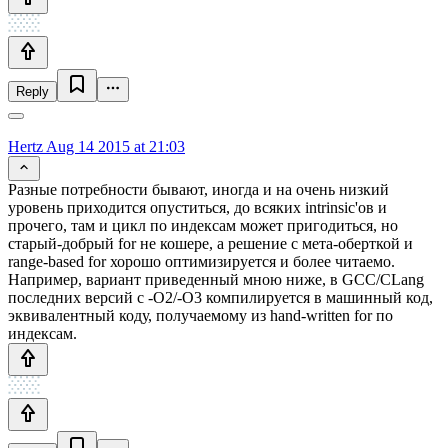
Reply
Hertz
Aug 14 2015 at 21:03
Разные потребности бывают, иногда и на очень низкий
уровень приходится опуститься, до всяких intrinsic'ов и
прочего, там и цикл по индексам может пригодиться, но
старый-добрый for не кошере, а решение с мета-оберткой и
range-based for хорошо оптимизируется и более читаемо.
Например, вариант приведенный мною ниже, в GCC/CLang
последних версий с -O2/-O3 компилируется в машинный код,
эквивалентный коду, получаемому из hand-written for по
индексам.