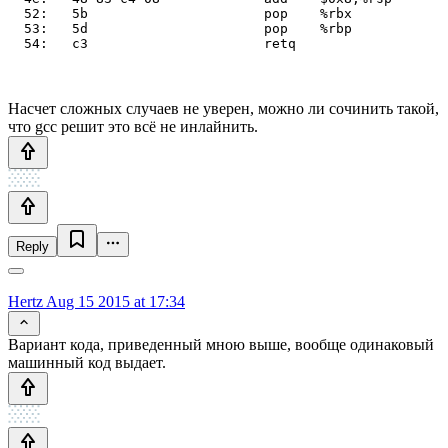
  52:   5b                      pop    %rbx

  53:   5d                      pop    %rbp

Насчет сложных случаев не уверен, можно ли сочинить такой,
что gcc решит это всё не инлайнить.
Reply
Hertz
Aug 15 2015 at 17:34
Вариант кода, приведенный мною выше, вообще одинаковый
машинный код выдает.