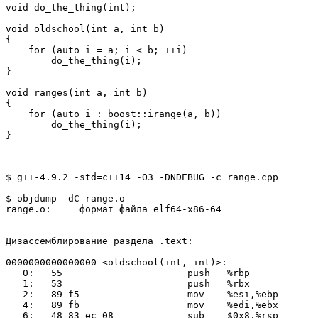
void do_the_thing(int);

void oldschool(int a, int b)

{

    for (auto i = a; i < b; ++i)

        do_the_thing(i);

}

void ranges(int a, int b)

{

    for (auto i : boost::irange(a, b))

        do_the_thing(i);

$ g++-4.9.2 -std=c++14 -O3 -DNDEBUG -c range.cpp

$ objdump -dC range.o 

range.o:     формат файла elf64-x86-64

Дизассемблирование раздела .text:

0000000000000000 <oldschool(int, int)>:

   0:   55                      push   %rbp

   1:   53                      push   %rbx

   2:   89 f5                   mov    %esi,%ebp

   4:   89 fb                   mov    %edi,%ebx

   6:   48 83 ec 08             sub    $0x8,%rsp
