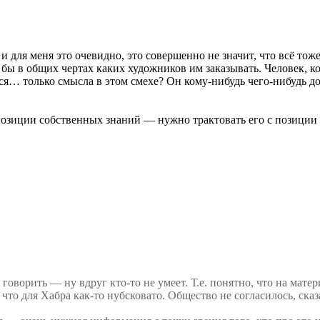
, и для меня это очевидно, это совершенно не значит, что всё то
бы в общих чертах каких художников им заказывать. Человек, ко
ься… только смысла в этом смехе? Он кому-нибудь чего-нибудь д
позиции собственных знаний — нужно трактовать его с позиции 
 говорить — ну вдруг кто-то не умеет. Т.е. понятно, что на мате
что для Хабра как-то нубсковато. Общество не согласилось, сказа