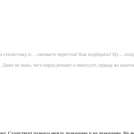
х и стилистику и… сжимаете нерестом! Как подбирать? Ну… попр
. Даже не знаю, чего народ ропщет и минусует, правда же капита
не знает. Существует разница между знающими и не знающими. 