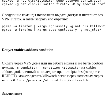
cgexec -g net_cls:killswitch sudo openvpn config.ovpn

Следующие команды позволяют выдать доступ в интернет без
VPN Firefox, а затем забрать его обратно:
pgrep -w firefox | xargs cgclassify -g net_cls:killswit
Бонус: xtables-addons condition
Сидеть через VPN дома или на работе может и не быть особой
нужды.
из xtables-
-m condition --condition killswitch
addons, добавленный в последнее правило iptables (которое с
REJECT), может сделать killswitch легко переключаемым через
echo <0|1> > /proc/net/nf_condition/killswitch.
Заключение