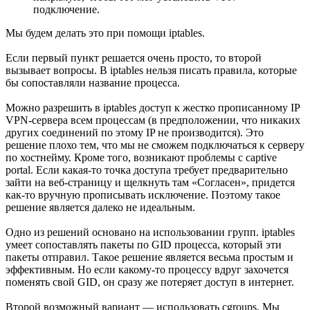
подключение.
Мы будем делать это при помощи iptables.
Если первый пункт решается очень просто, то второй
вызывает вопросы. В iptables нельзя писать правила, которые
бы сопоставляли название процесса.
Можно разрешить в iptables доступ к жестко прописанному IP
VPN-сервера всем процессам (в предположении, что никаких
других соединений по этому IP не производится). Это
решение плохо тем, что мы не сможем подключаться к серверу
по хостнейму. Кроме того, возникают проблемы с captive
portal. Если какая-то точка доступа требует предварительно
зайти на веб-страницу и щелкнуть там «Согласен», придется
как-то вручную прописывать исключение. Поэтому такое
решение является далеко не идеальным.
Одно из решений основано на использовании групп. iptables
умеет сопоставлять пакеты по GID процесса, который эти
пакеты отправил. Такое решение является весьма простым и
эффективным. Но если какому-то процессу вдруг захочется
поменять свой GID, он сразу же потеряет доступ в интернет.
Второй возможный вариант — использовать cgroups. Мы