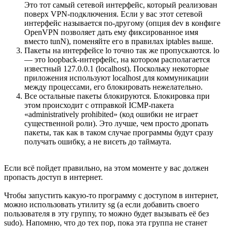
Это тот самый сетевой интерфейс, который реализован
поверх VPN-подключения. Если у вас этот сетевой
интерфейс называется по-другому (опция dev в конфиге
OpenVPN позволяет дать ему фиксированное имя
вместо tunN), поменяйте его в правилах iptables выше.
Пакеты на интерфейсе lo точно так же пропускаются. lo
— это loopback-интерфейс, на котором располагается
известный 127.0.0.1 (localhost). Поскольку некоторые
приложения используют localhost для коммуникации
между процессами, его блокировать нежелательно.
Все остальные пакеты блокируются. Блокировка при
этом происходит с отправкой ICMP-пакета
«administratively prohibited» (код ошибки не играет
существенной роли). Это лучше, чем просто дропать
пакеты, так как в таком случае программы будут сразу
получать ошибку, а не висеть до таймаута.
Если всё пойдет правильно, на этом моменте у вас должен
пропасть доступ в интернет.
Чтобы запустить какую-то программу с доступом в интернет,
можно использовать утилиту sg (а если добавить своего
пользователя в эту группу, то можно будет вызывать её без
sudo). Напомню, что до тех пор, пока эта группа не станет