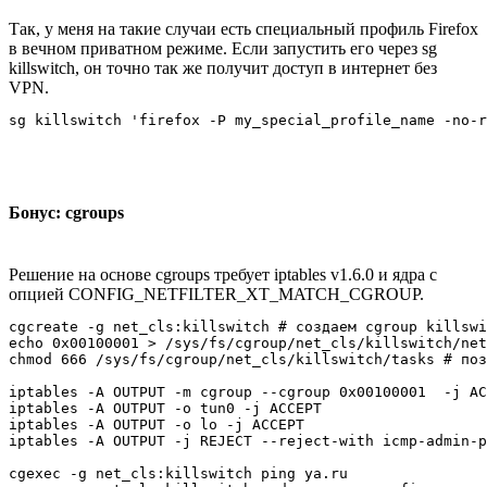
Так, у меня на такие случаи есть специальный профиль Firefox
в вечном приватном режиме. Если запустить его через sg
killswitch, он точно так же получит доступ в интернет без
VPN.
Бонус: cgroups
Решение на основе cgroups требует iptables v1.6.0 и ядра с
опцией CONFIG_NETFILTER_XT_MATCH_CGROUP.
cgcreate -g net_cls:killswitch # создаем cgroup killswi
echo 0x00100001 > /sys/fs/cgroup/net_cls/killswitch/net
chmod 666 /sys/fs/cgroup/net_cls/killswitch/tasks # поз
iptables -A OUTPUT -m cgroup --cgroup 0x00100001  -j AC
iptables -A OUTPUT -o tun0 -j ACCEPT

iptables -A OUTPUT -o lo -j ACCEPT

iptables -A OUTPUT -j REJECT --reject-with icmp-admin-p
cgexec -g net_cls:killswitch ping ya.ru
