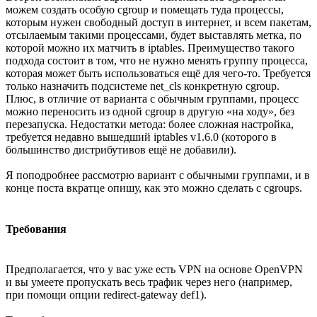
можем создать особую cgroup и помещать туда процессы,
которым нужен свободный доступ в интернет, и всем пакетам,
отсылаемым такими процессами, будет выставлять метка, по
которой можно их матчить в iptables. Преимущество такого
подхода состоит в том, что не нужно менять группу процесса,
которая может быть использоваться ещё для чего-то. Требуется
только назначить подсистеме net_cls конкретную cgroup.
Плюс, в отличие от варианта с обычным группами, процесс
можно переносить из одной cgroup в другую «на ходу», без
перезапуска. Недостатки метода: более сложная настройка,
требуется недавно вышедший iptables v1.6.0 (которого в
большинство дистрибутивов ещё не добавили).
Я поподробнее рассмотрю вариант с обычными группами, и в
конце поста вкратце опишу, как это можно сделать с cgroups.
Требования
Предполагается, что у вас уже есть VPN на основе OpenVPN
и вы умеете пропускать весь трафик через него (например,
при помощи опции redirect-gateway def1).