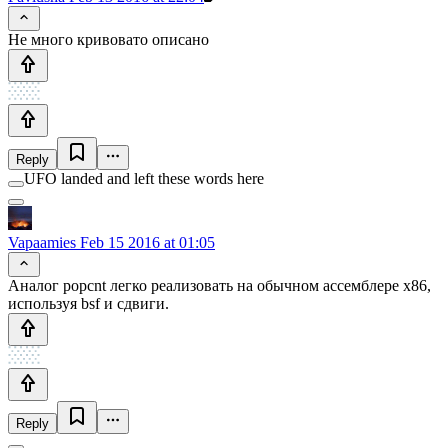
Не много кривовато описано
Reply
UFO landed and left these words here
Vapaamies
Feb 15 2016 at 01:05
Аналог popcnt легко реализовать на обычном ассемблере x86,
используя bsf и сдвиги.
Reply