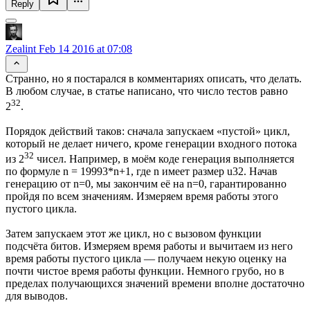
Reply
Zealint
Feb 14 2016 at 07:08
Странно, но я постарался в комментариях описать, что делать.
В любом случае, в статье написано, что число тестов равно
32
2
.
Порядок действий таков: сначала запускаем «пустой» цикл,
который не делает ничего, кроме генерации входного потока
32
из 2
чисел. Например, в моём коде генерация выполняется
по формуле n = 19993*n+1, где n имеет размер u32. Начав
генерацию от n=0, мы закончим её на n=0, гарантированно
пройдя по всем значениям. Измеряем время работы этого
пустого цикла.
Затем запускаем этот же цикл, но с вызовом функции
подсчёта битов. Измеряем время работы и вычитаем из него
время работы пустого цикла — получаем некую оценку на
почти чистое время работы функции. Немного грубо, но в
пределах получающихся значений времени вполне достаточно
для выводов.