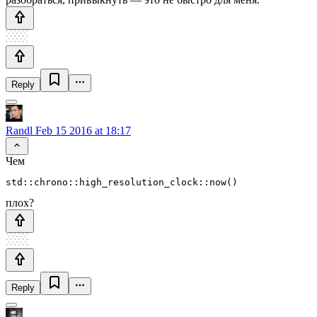
Reply
Randl
Feb 15 2016 at 18:17
Чем
std::chrono::high_resolution_clock::now()
плох?
Reply