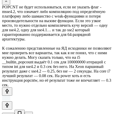
POPCNT не будет использоваться, если не указать флаг -
msse4.2, что означает либо компиляцию под определённую
платформу либо шаманство с weak-функциями и потеря
производительности на вызове функции. Если это узкое
место, то нужно отдельно компилячить кучу версий — одну
для sse4.2, одну для sse4.1… и так до sse2 который
гарантированно поддерживается для 64-разрядной
архитектуры.
К сожалению представленные на ЯД исходники не позволяют
мне проверить все варианты, так как я не понял, что с ними
нужно делать. Могу сказать только, что на i5
__builtin_popcount выдаёт 0.1 сек для 100000000 итераций с
типом int для sse4.2 и 0.3 сек без него. На Xeon паршивый
результат даже с sse4.2 — 0.25, без sse — 2 секунды. На core i7
лучший результат — 0.08 сек. На power хоть и есть
инструкция popcntw, но её результат тоже не впечатляет — 0.3
сек.