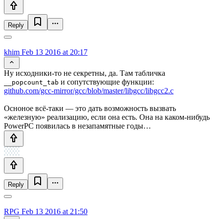
Reply
khim
Feb 13 2016 at 20:17
Ну исходники-то не секретны, да. Там табличка
и сопутствующие функции:
__popcount_tab
github.com/gcc-mirror/gcc/blob/master/libgcc/libgcc2.c
Осноное всё-таки — это дать возможность вызвать
«железную» реализацию, если она есть. Она на каком-нибудь
PowerPC появилась в незапамятные годы…
Reply
RPG
Feb 13 2016 at 21:50