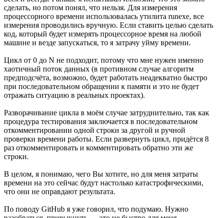
сделать, но потом понял, что нельзя. Для измерения
процессорного времени использовалась утилита runexe, все
измерения проводились вручную. Если ставить целью сделать
код, который будет измерять процессорное время на любой
машине и везде запускаться, то я затрачу уйму времени.
Цикл от 0 до N не подходит, потому что мне нужен именно
хаотичный поток данных (в противном случае алгоритм
предподсчёта, возможно, будет работать неадекватно быстро
при последовательном обращении к памяти и это не будет
отражать ситуацию в реальных проектах).
Разворачивание цикла в моём случае затруднительно, так как
процедура тестирования заключается в последовательном
откомментировании одной строки за другой и ручной
проверки времени работы. Если развернуть цикл, придётся 8
раз откомментировать и комментировать обратно эти же
строки.
В целом, я понимаю, чего Вы хотите, но для меня затраты
времени на это сейчас будут настолько катастрофическими,
что они не оправдают результата.
По поводу GitHub я уже говорил, что подумаю. Нужно
разобраться, привыкнуть — это не быстро для меня.