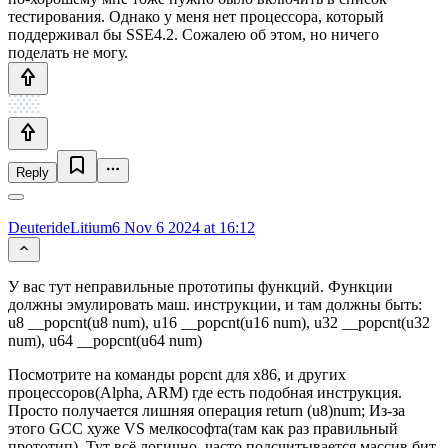
тестирования. Однако у меня нет процессора, который
поддерживал бы SSE4.2. Сожалею об этом, но ничего
поделать не могу.
Reply
DeuterideLitium6
Nov 6 2024 at 16:12
У вас тут неправильные прототипы функций. Функции
должны эмулировать маш. инструкции, и там должны быть:
u8 __popcnt(u8 num), u16 __popcnt(u16 num), u32 __popcnt(u32
num), u64 __popcnt(u64 num)
Посмотрите на команды popcnt для х86, и других
процессоров(Alpha, ARM) где есть подобная инструкция.
Просто получается лишняя операция return (u8)num; Из-за
этого GCC хуже VS мелкософта(там как раз правильный
прототип). Тут всё логично, часто подсчитывается массив бит,