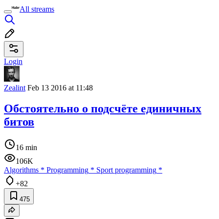
All streams
Login
Zealint
Feb 13 2016 at 11:48
Обстоятельно о подсчёте единичных
битов
16 min
106K
Algorithms
*
Programming
*
Sport programming
*
+82
475