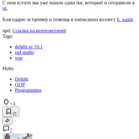
С ним кстати мы уже нашли один баг, который и отправили в
qc
.
Благодарю за пример и помощь в написании коллегу
h_xandr
.
upd.
Ссылка на реппозиторий
Tags:
delphi xe 10.1
rad studio
oop
Hubs:
Delphi
ООP
Programming
+3
21
7