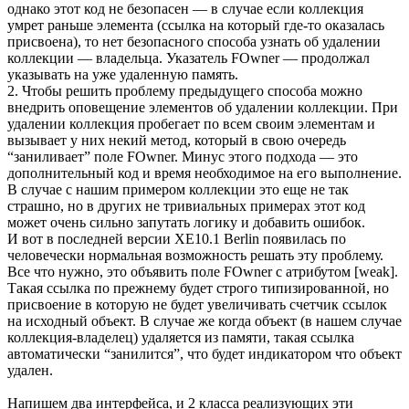
однако этот код не безопасен — в случае если коллекция
умрет раньше элемента (ссылка на который где-то оказалась
присвоена), то нет безопасного способа узнать об удалении
коллекции — владельца. Указатель FOwner — продолжал
указывать на уже удаленную память.
2. Чтобы решить проблему предыдущего способа можно
внедрить оповещение элементов об удалении коллекции. При
удалении коллекция пробегает по всем своим элементам и
вызывает у них некий метод, который в свою очередь
“заниливает” поле FOwner. Минус этого подхода — это
дополнительный код и время необходимое на его выполнение.
В случае с нашим примером коллекции это еще не так
страшно, но в других не тривиальных примерах этот код
может очень сильно запутать логику и добавить ошибок.
И вот в последней версии XE10.1 Berlin появилась по
человечески нормальная возможность решать эту проблему.
Все что нужно, это объявить поле FOwner c атрибутом [weak].
Такая ссылка по прежнему будет строго типизированной, но
присвоение в которую не будет увеличивать счетчик ссылок
на исходный объект. В случае же когда объект (в нашем случае
коллекция-владелец) удаляется из памяти, такая ссылка
автоматически “занилится”, что будет индикатором что объект
удален.
Напишем два интерфейса, и 2 класса реализующих эти