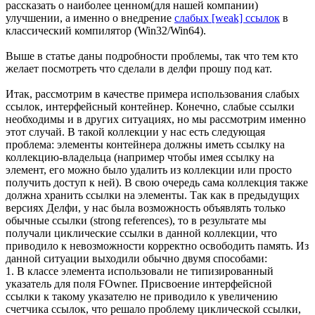
рассказать о наиболее ценном(для нашей компании)
улучшении, а именно о внедрение
слабых [weak] ссылок
в
классический компилятор (Win32/Win64).
Выше в статье даны подробности проблемы, так что тем кто
желает посмотреть что сделали в делфи прошу под кат.
Итак, рассмотрим в качестве примера использования слабых
ссылок, интерфейсный контейнер. Конечно, слабые ссылки
необходимы и в других ситуациях, но мы рассмотрим именно
этот случай. В такой коллекции у нас есть следующая
проблема: элементы контейнера должны иметь ссылку на
коллекцию-владельца (например чтобы имея ссылку на
элемент, его можно было удалить из коллекции или просто
получить доступ к ней). В свою очередь сама коллекция также
должна хранить ссылки на элементы. Так как в предыдущих
версиях Делфи, у нас была возможность объявлять только
обычные ссылки (strong references), то в результате мы
получали циклические ссылки в данной коллекции, что
приводило к невозможности корректно освободить память. Из
данной ситуации выходили обычно двумя способами:
1. В классе элемента использовали не типизированный
указатель для поля FOwner. Присвоение интерфейсной
ссылки к такому указателю не приводило к увеличению
счетчика ссылок, что решало проблему циклической ссылки,