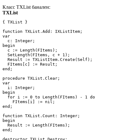
Класс TXList банален:
TXList
{ TXList }

function TXList.Add: IXListItem;

var

  c: Integer;

begin

  c := Length(FItems);

  SetLength(FItems, c + 1);

  Result := TXListItem.Create(Self);

  FItems[c] := Result;

end;

procedure TXList.Clear;

var

  i: Integer;

begin

  for i := 0 to Length(FItems) - 1 do

    FItems[i] := nil;

end;

function TXList.Count: Integer;

begin

  Result := Length(FItems);

end;

destructor TXList.Destroy;
