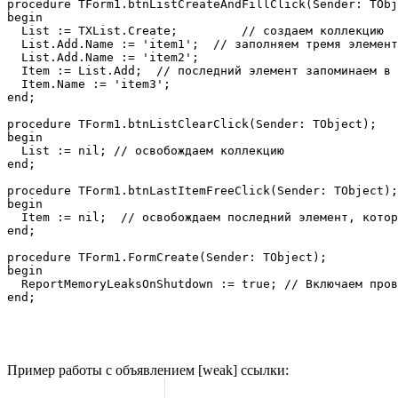
procedure TForm1.btnListCreateAndFillClick(Sender: TObj
begin

  List := TXList.Create;         // создаем коллекцию

  List.Add.Name := 'item1';  // заполняем тремя элемент
  List.Add.Name := 'item2';

  Item := List.Add;  // последний элемент запоминаем в 
  Item.Name := 'item3';

end;

procedure TForm1.btnListClearClick(Sender: TObject);

begin

  List := nil; // освобождаем коллекцию

end;

procedure TForm1.btnLastItemFreeClick(Sender: TObject);

begin

  Item := nil;  // освобождаем последний элемент, котор
end;

procedure TForm1.FormCreate(Sender: TObject);

begin

  ReportMemoryLeaksOnShutdown := true; // Включаем пров
Пример работы с объявлением [weak] ссылки: