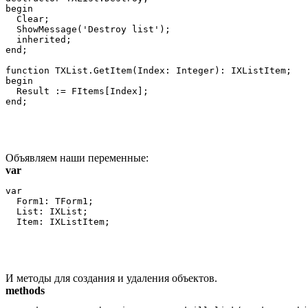
begin

  Clear;

  ShowMessage('Destroy list');

  inherited;

end;

function TXList.GetItem(Index: Integer): IXListItem;

begin

  Result := FItems[Index];

Объявляем наши переменные:
var
var

  Form1: TForm1;

  List: IXList;

И методы для создания и удаления объектов.
methods