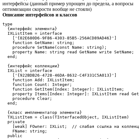
интерфейсы (данный пример упрощен до предела, а вопросы
оптимизации скорости вообще не стояли)
Описание интерфейсов и классов
type

  {интерфейс элемента}

  IXListItem = interface

    ['{02E680D6-9F86-4303-85B5-256ACD89AD46}']

    function GetName: string;

    procedure SetName(const Name: string);

    property Name: string read GetName write SetName;

  end;

  {интерфейс коллекции}

  IXList = interface

    ['{922BDB26-4728-46DA-8632-C4F331C5A013}']

    function Add: IXListItem;

    function Count: Integer;

    function GetItem(Index: Integer): IXListItem;

    property Items[Index: Integer]: IXListItem read Get
    procedure Clear;

  end;

  {класс имплементатор элемента}

  TXListItem = class(TInterfacedObject, IXListItem)

  private

    [weak] FOwner: IXList;  // слабая ссылка на коллекц
    FName: string;

  public
