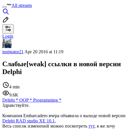
All streams
Login
instigator21
Apr 20 2016 at 11:19
Слабые[weak] ссылки в новой версии
Delphi
4 min
9.6K
Delphi
*
ООP
*
Programming
*
Здравствуйте.
Компания Embarcadero вчера объявила о выходе новой версии
Delphi RAD studio XE 10.1
,
Весь список изменений можно посмотреть
тут
, я же хочу