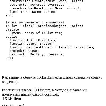
    constructor Create(const Owner: IXList);

    destructor Destroy; override;

    procedure SetName(const Name: string);

    function GetName: string;

  end;

  {класс имплементатор коллекции}

  TXList = class(TInterfacedObject, IXList)

  private

    FItems: array of IXListItem;

  public

    function Add: IXListItem;

    function Count: Integer;

    function GetItem(Index: Integer): IXListItem;

    procedure Clear;

    destructor Destroy; override;

Как видим в объекте TXListItem есть слабая ссылка на объект
владелец.
Реализация класса TXListItem, в методе GetName мы
пользуемся нашей слабой ссылкой:
TXListItem
{TXListItem}
