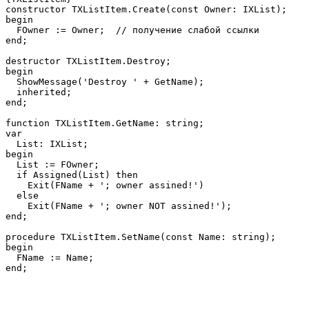
constructor TXListItem.Create(const Owner: IXList);

begin

  FOwner := Owner;  // получение слабой ссылки

end;

destructor TXListItem.Destroy;

begin

  ShowMessage('Destroy ' + GetName);

  inherited;

end;

function TXListItem.GetName: string;

var

  List: IXList;

begin

  List := FOwner; 

  if Assigned(List) then

    Exit(FName + '; owner assined!')

  else

    Exit(FName + '; owner NOT assined!');

end;

procedure TXListItem.SetName(const Name: string);

begin

  FName := Name;
