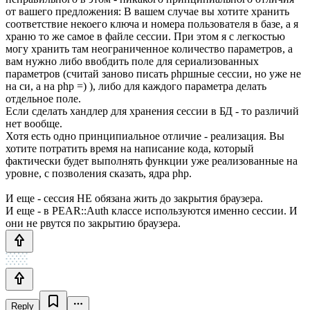
от вашего предложения: В вашем случае вы хотите хранить
соответствие некоего ключа и номера пользователя в базе, а я
храню то же самое в файле сессии. При этом я с легкостью
могу хранить там неограниченное количество параметров, а
вам нужно либо ввобдить поле для сериализованных
параметров (считай заново писать phpшные сессии, но уже не
на си, а на php =) ), либо для каждого параметра делать
отдельное поле.
Если сделать хандлер для хранения сессии в БД - то различий
нет вообще.
Хотя есть одно принципиальное отличие - реализация. Вы
хотите потратить время на написание кода, который
фактически будет выполнять функции уже реализованные на
уровне, с позволения сказать, ядра php.
И еще - сессия НЕ обязана жить до закрытия браузера.
И еще - в PEAR::Auth классе используются именно сессии. И
они не рвутся по закрытию браузера.
Reply