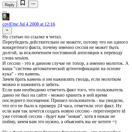
Reply
coylOne
Jul 4 2008 at 12:16
Ну статью по ссылке я читал.
Переубедить действительно не можете, потому что ни одного
конкретного факта, почему именно сессия не может быть
долгой, за исключением постоянной аппеляции к переводу
слова session.
И сессии - это в данном случае не топор, а именно молоток. А
ваша "система автоматической аутентификации на основе
кука" - это камень.
Зачем брать камень и им наживлять гвоздь, если молотком
можно и наживить и забить.
Если вам необходимо отметить факт того, что пользователь
давно не был на сайте - можно хранить в ней время
последнего посещения. Пришел пользователь - вы увидели,
что его не было к примеру 24 часа, отметили этот факт. Ну
если вам так хочется создать новую сессию - перегенерите id
уже готовой сессии - будет вам "новая", хотя я никак не
пойму, зачем вам это нужно, а обьяснять вы не хотите =)