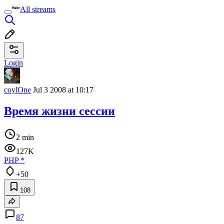
All streams
Login
coylOne
Jul 3 2008 at 10:17
Время жизни сессии
2 min
127K
PHP
*
+50
108
87