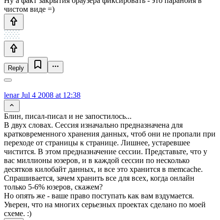
Ну а факт закрытия браузера фиксировать - это паранойя в
чистом виде =)
Reply
lenar
Jul 4 2008 at 12:38
Блин, писал-писал и не запостилось...
В двух словах. Сессия изначально предназначена для
кратковременного хранения данных, чтоб они не пропали при
переходе от страницы к странице. Лишнее, устаревшее
чистится. В этом предназначение сессии. Представьте, что у
вас миллионы юзеров, и в каждой сессии по несколько
десятков килобайт данных, и все это хранится в memcache.
Спрашивается, зачем хранить все для всех, когда онлайн
только 5-6% юзеров, скажем?
Но опять же - ваше право поступать как вам вздумается.
Уверен, что на многих серьезных проектах сделано по моей
схеме. :)