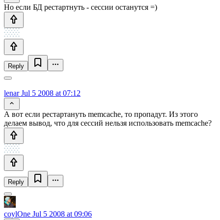
Но если БД рестартнуть - сессии останутся =)
Reply
lenar
Jul 5 2008 at 07:12
А вот если рестартануть memcache, то пропадут. Из этого
делаем вывод, что для сессий нельзя использовать memcache?
Reply
coylOne
Jul 5 2008 at 09:06