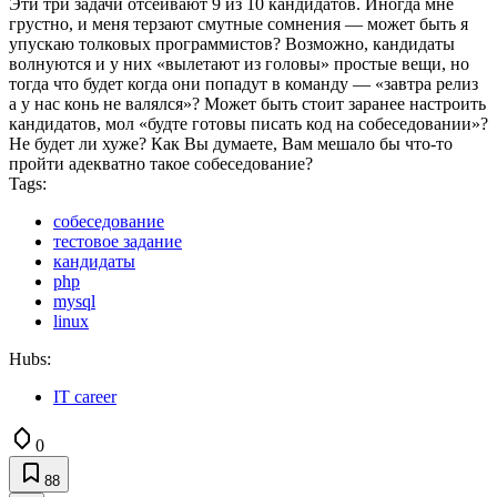
Эти три задачи отсеивают 9 из 10 кандидатов. Иногда мне
грустно, и меня терзают смутные сомнения — может быть я
упускаю толковых программистов? Возможно, кандидаты
волнуются и у них «вылетают из головы» простые вещи, но
тогда что будет когда они попадут в команду — «завтра релиз
а у нас конь не валялся»? Может быть стоит заранее настроить
кандидатов, мол «будте готовы писать код на собеседовании»?
Не будет ли хуже? Как Вы думаете, Вам мешало бы что-то
пройти адекватно такое собеседование?
Tags:
собеседование
тестовое задание
кандидаты
php
mysql
linux
Hubs:
IT career
0
88