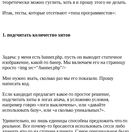
теоретически можно гуглить, хоть я и прошу этого не делать.
Итак, тесты, которые отсетвают «типа программистов»:
1. подсчитать количество хитов
Задача: у меня есть banner.php, пусть он выводит статичное
изображение, какой-то банер. Мы включаем его на страницу
просто <img src="/banner.php"/>
Мне нужно знать, сколько раз мы его показали. Прошу
написать код.
Если кандидат предлагает какое-то простое решение,
подсчитать хиты в логах апача, я усложняю условия,
например говрю «логи выключены», или «давайте
использовать базу», или «а сколько уникальных?».
Удивительно, но лишь единицы способны предложить что-то
реальное. Все почему-то бросаются использовать сесси либо
хранить что-то на стороне клиента. Самое оригинальное было