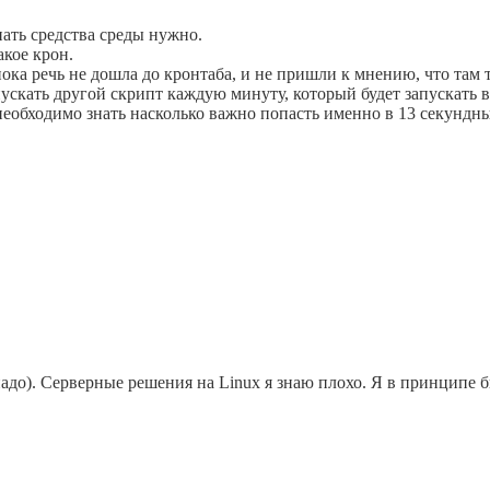
знать средства среды нужно.
акое крон.
пока речь не дошла до кронтаба, и не пришли к мнению, что там т
скать другой скрипт каждую минуту, который будет запускать в 
необходимо знать насколько важно попасть именно в 13 секундны
до). Серверные решения на Linux я знаю плохо. Я в принципе бы