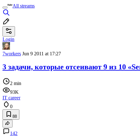
All streams
Login
7workers
Jun 9 2011 at 17:27
3 задачи, которые отсеивают 9 из 10 «S
2 min
93K
IT career
0
88
142