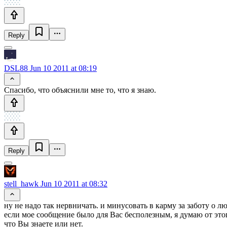
Reply
DSL88
Jun 10 2011 at 08:19
Спасибо, что объяснили мне то, что я знаю.
Reply
stell_hawk
Jun 10 2011 at 08:32
ну не надо так нервничать. и минусовать в карму за заботу о лю
если мое сообщение было для Вас бесполезным, я думаю от этог
что Вы знаете или нет.