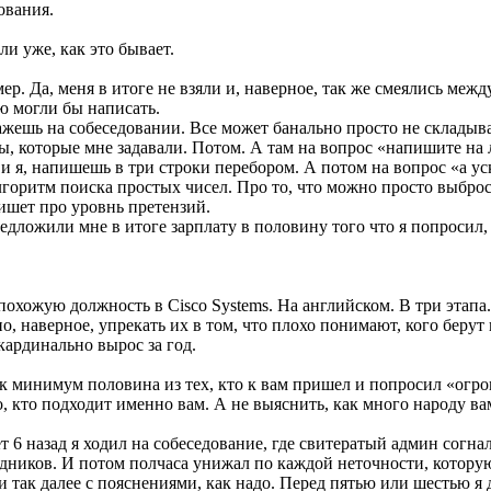
ования.
и уже, как это бывает.
ер. Да, меня в итоге не взяли и, наверное, так же смеялись меж
ю могли бы написать.
ажешь на собеседовании. Все может банально просто не складыват
сы, которые мне задавали. Потом. А там на вопрос «напишите н
 и я, напишешь в три строки перебором. А потом на вопрос «а уск
горитм поиска простых чисел. Про то, что можно просто выброс
пишет про уровнь претензий.
ожили мне в итоге зарплату в половину того что я попросил, яв
похожую должность в Cisco Systems. На английском. В три этапа.
, наверное, упрекать их в том, что плохо понимают, кого берут 
кардинально вырос за год.
 минимум половина из тех, кто к вам пришел и попросил «огромны
о, кто подходит именно вам. А не выяснить, как много народу ва
ет 6 назад я ходил на собеседование, где свитератый админ согна
дников. И потом полчаса унижал по каждой неточности, которую 
и так далее с пояснениями, как надо. Перед пятью или шестью я