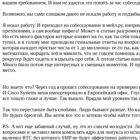
вашим требованием. И вам не удастся это понять за час собесед
Возможно, вы сами слишком давно не искали работу и подзабыл
Я искал работу. И приходил на собеседование в мейл.ру, наприм
претензиями, а сам вообще нифига! Может и статью разгромну
Но есть много факторов которые влияют на то, как ты себя пок
тупил, и в голову мне приходили гениальные ответы на вопро
которая находит простые числа от 1 до миллиона» ее-то ты, как
математики, морщить лоб и мямлить, что не совсем помнишь ал
рекрутер будет сидеть и вздыхать про себя. А потом статью на
Много было потом еще интересных и смешных моментов. И предл
место.
Но знаете что? Через год я прошел собеседование на примерно 
И Cisco Systems меня импортировало в Европейский офис. Глупо
все пошло глаже и лучше. Так вышло. Врядли мой уровень так 
Так что перестаньте быть снобами. Люди бывают разные. Но как
Не будьте брюзгой. Вы затем все это и затеяли чтобы найти тог
P.S. А вот еще забавный случай, ну это из совсем молодости. Л
вопросами и заставил меня компилять ядро для линукса из исхо
включил RTC без которого SMP не будет эффективно работать, 