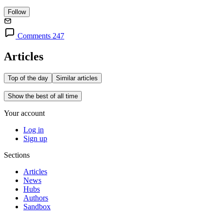
Follow
Comments 247
Articles
Top of the day
Similar articles
Show the best of all time
Your account
Log in
Sign up
Sections
Articles
News
Hubs
Authors
Sandbox