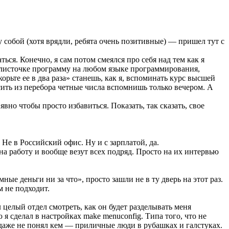
ду собой (хотя врядли, ребята очень позитивные) — пришел тут с
ься. Конечно, я сам потом смеялся про себя над тем как я
а листочке программу на любом языке программирования,
орьте ее в два раза» станешь, как я, вспоминать курс высшей
ить из перебора четные числа вспомнишь только вечером. А
но чтобы просто избавиться. Показать, так сказать, свое
 Не в Российский офис. Ну и с зарплатой, да.
на работу и вообще везут всех подряд. Просто на их интервью
е деньги ни за что», просто зашли не в ту дверь на этот раз.
м не подходит.
л целый отдел смотреть, как он будет разделывать меня
я сделал в настройках make menuconfig. Типа того, что не
 даже не понял кем — приличные люди в рубашках и галстуках.