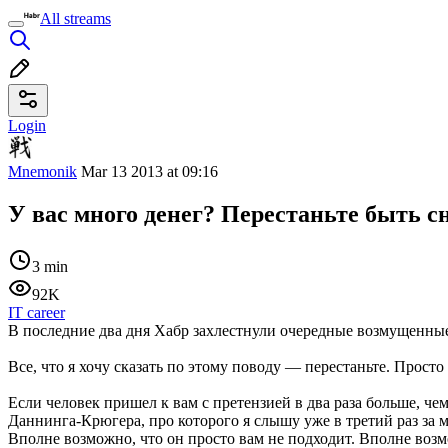
All streams
Login
Mnemonik
Mar 13 2013 at 09:16
У вас много денег? Перестаньте быть с
3 min
92K
IT career
В последние два дня Хабр захлестнули очередные возмущенные 
Все, что я хочу сказать по этому поводу — перестаньте. Просто
Если человек пришел к вам с претензией в два раза больше, че
Даннинга-Крюгера, про которого я слышу уже в третий раз за м
Вполне возможно, что он просто вам не подходит. Вполне возмо