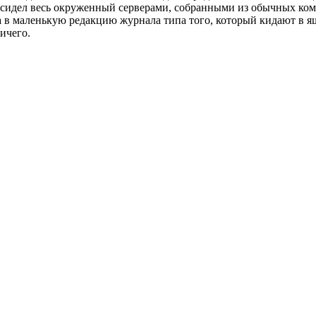
он сидел весь окруженный серверами, собранными из обычных ко
а в маленькую редакцию журнала типа того, который кидают в ящ
ичего.