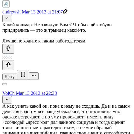
andrewsh
Mar 13 2013 at 21:07
Какой кошмар. Не завидую Вам :( Чтобы ещё к обуви
придирались — это ж трындец какой-то.
Лучше не ходите к таким работодателям.
Reply
VolCh
Mar 13 2013 at 22:38
А как узнать какой он, пока к нему не сходишь. Да и на самом
деле с возрастом всё чаще убеждаюсь, что пословица «по
одежке встречают, а по уму провожают» имеет в виду
«соблюдай „дресс-код“ для данного социума и тогда оценят
твои личностные характеристики», а не «не обращай
внимания на внешний вид, главное твои знания, способности