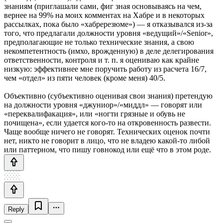
знаниям (приглашали сами, фиг зная основываясь на чем,
вернее на 99% на моих комментах на Хабре и в некоторых
рассылках, пока было «хабререзюме») — я отказывался из-за
того, что предлагали должности уровня «ведущий»/«Senior»,
предполагающие не только технические знания, а свою
некомпетентность (имхо, врожденную) в деле делегирования
ответственности, контроля и т. п. я оцениваю как крайне
низкую: эффективнее мне поручить работу из расчета 16/7,
чем «отдел» из пяти человек (кроме меня) 40/5.
Объективно (субъективно оценивая свои знания) претендую
на должности уровня «джуниор»/«миддл» — говорят или
«переквалифакация», или «ногти грязные и обувь не
почищена», если удается кого-то на откровенность развести.
Чаще вообще ничего не говорят. Технических оценок почти
нет, никто не говорит в лицо, что не владею какой-то либой
или паттерном, что пишу говнокод или ещё что в этом роде.
Reply