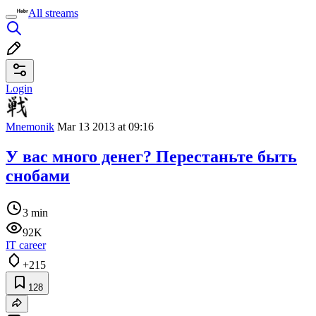
All streams
Login
Mnemonik
Mar 13 2013 at 09:16
У вас много денег? Перестаньте быть
снобами
3 min
92K
IT career
+215
128