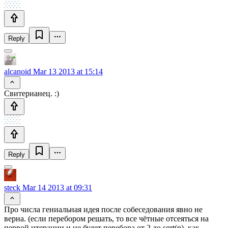
Reply
alcanoid
Mar 13 2013 at 15:14
Свитерианец. :)
Reply
steck
Mar 14 2013 at 09:31
Про числа гениальная идея после собеседования явно не
верна. (если перебором решать, то все чётные отсеяться на
первой итерации и не будет перебора от 2 до sqrt(n), как