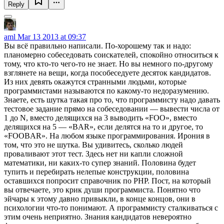
Reply
aml
Mar 13 2013 at 09:37
Вы всё правильно написали. По-хорошему так и надо:
планомерно собеседовать соискателей, спокойно относиться к
тому, что кто-то чего-то не знает. Но вы немного по-другому
взглянете на вещи, когда пособеседуете десяток кандидатов.
Из них девять окажутся странными людьми, которые
программистами называются по какому-то недоразумению.
Знаете, есть шутка такая про то, что программисту надо давать
тестовое задание прямо на собеседовании — вывести числа от
1 до N, вместо делящихся на 3 выводить «FOO», вместо
делящихся на 5 — «BAR», если делятся на то и другое, то
«FOOBAR». На любом языке программирования. Ирония в
том, что это не шутка. Вы удивитесь, сколько людей
проваливают этот тест. Здесь нет ни капли сложной
математики, ни каких-то супер знаний. Половина будет
тупить и перебирать нелепые конструкции, половина
оставшихся попросит справочник по PHP. Пост, на который
вы отвечаете, это крик души программиста. Понятно что
эйчары к этому давно привыкли, в конце концов, они в
психологии что-то понимают. А программисту сталкиваться с
этим очень неприятно. Знания кандидатов невероятно