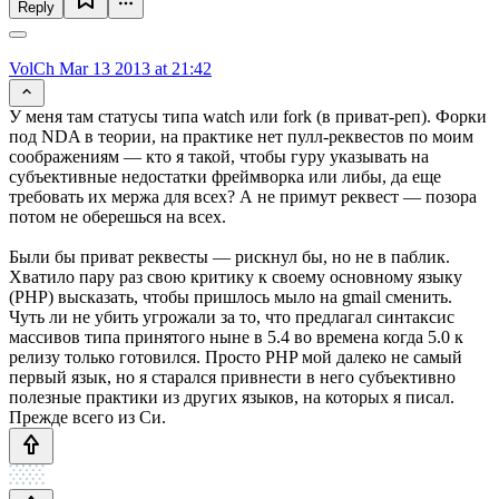
Reply
VolCh
Mar 13 2013 at 21:42
У меня там статусы типа watch или fork (в приват-реп). Форки
под NDA в теории, на практике нет пулл-реквестов по моим
соображениям — кто я такой, чтобы гуру указывать на
субъективные недостатки фреймворка или либы, да еще
требовать их мержа для всех? А не примут реквест — позора
потом не оберешься на всех.
Были бы приват реквесты — рискнул бы, но не в паблик.
Хватило пару раз свою критику к своему основному языку
(PHP) высказать, чтобы пришлось мыло на gmail сменить.
Чуть ли не убить угрожали за то, что предлагал синтаксис
массивов типа принятого ныне в 5.4 во времена когда 5.0 к
релизу только готовился. Просто PHP мой далеко не самый
первый язык, но я старался привнести в него субъективно
полезные практики из других языков, на которых я писал.
Прежде всего из Си.