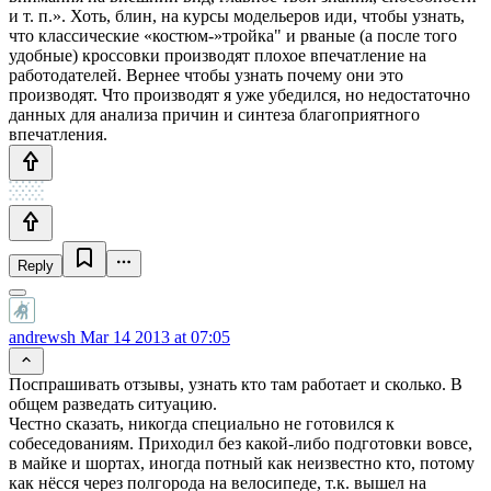
и т. п.». Хоть, блин, на курсы модельеров иди, чтобы узнать,
что классические «костюм-»тройка" и рваные (а после того
удобные) кроссовки производят плохое впечатление на
работодателей. Вернее чтобы узнать почему они это
производят. Что производят я уже убедился, но недостаточно
данных для анализа причин и синтеза благоприятного
впечатления.
Reply
andrewsh
Mar 14 2013 at 07:05
Поспрашивать отзывы, узнать кто там работает и сколько. В
общем разведать ситуацию.
Честно сказать, никогда специально не готовился к
собеседованиям. Приходил без какой-либо подготовки вовсе,
в майке и шортах, иногда потный как неизвестно кто, потому
как нёсся через полгорода на велосипеде, т.к. вышел на