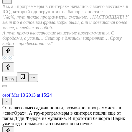
Хм, а «программеры в свитерах» начались с моего мессаджа в
ICQ, который одногруппник на башорг запостил:
"
№;%, тут такие программеры смешные… НАСТОЯЩИЕ! У
меня то в основном фрилансеры были, они и одеваются более
менее, и следят за собой.
А тут прямо классические кошерные программисты. С
бородами, с усами… Свитор в джинсы запрвляют… Сразу
видно – профессионалы.
"
Reply
osof
Mar 13 2013 at 15:24
От вашего «мессаджа» пошли, возможно, программисты в
«свитОрах». А тру-программеры в свитерах пошли еще от
папы Дяди Федора из мультика. И прототип башорга Шарик
уже тогда только-только намалякал на печке.