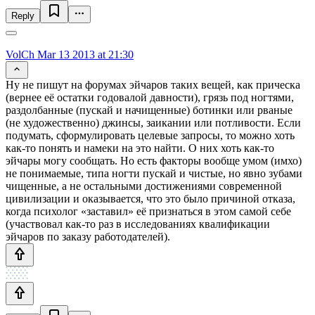
Reply
VolCh
Mar 13 2013 at 21:30
Ну не пишут на форумах эйчаров таких вещей, как прическа
(вернее её остатки годовалой давности), грязь под ногтями,
раздолбанные (пускай и начищенные) ботинки или рваные
(не художественно) джинсы, заикании или потливости. Если
подумать, сформулировать целевые запросы, то можно хоть
как-то понять и намеки на это найти. О них хоть как-то
эйчары могу сообщать. Но есть факторы вообще умом (имхо)
не понимаемые, типа ногти пускай и чистые, но явно зубами
чищенные, а не остальными достижениями современной
цивилизации и оказывается, что это было причиной отказа,
когда психолог «заставил» её признаться в этом самой себе
(участвовал как-то раз в исследованиях квалификации
эйчаров по заказу работодателей).