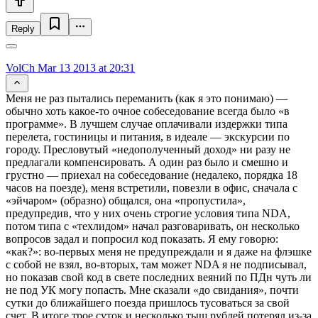
Reply
VolCh
Mar 13 2013 at 20:31
Меня не раз пытались переманить (как я это понимаю) —
обычно хоть какое-то очное собеседование всегда было «в
программе». В лучшем случае оплачивали издержки типа
перелета, гостиницы и питания, в идеале — экскурсии по
городу. Пресловутый «недополученный доход» ни разу не
предлагали компенсировать. А один раз было и смешно и
грустно — приехал на собеседование (недалеко, порядка 18
часов на поезде), меня встретили, повезли в офис, сначала с
«эйчаром» (образно) общался, она «пропустила»,
предупредив, что у них очень строгие условия типа NDA,
потом типа с «техлидом» начал разговаривать, он несколько
вопросов задал и попросил код показать. Я ему говорю:
«как?»: во-первых меня не предупреждали и я даже на флэшке
с собой не взял, во-вторых, там может NDA я не подписывал,
но показав свой код в свете последних веяний по ПДн чуть ли
не под УК могу попасть. Мне сказали «до свидания», почти
сутки до ближайшего поезда пришлось тусоваться за свой
счет. В итоге трое суток и несколько тыщ рублей потерял из-за