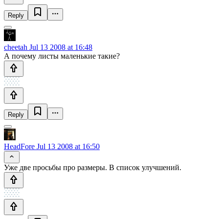
Reply
cheetah
Jul 13 2008 at 16:48
А почему листы маленькие такие?
Reply
HeadFore
Jul 13 2008 at 16:50
Уже две просьбы про размеры. В список улучшений.