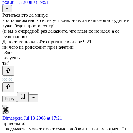
pxa
Jul 13 2008 at 19:51
Региться это да минус.
в остальном нас во всем устроил. но если ваш сервис будет не
хуже. будет просто супер!
(и вы в очередной раз дакажите, что главное не идея, а ее
реализация)
Да к стати по какойто причине в опере 9.21
ни чего не роисходит при нажатии
"Здесь
рисуешь
ты"
Reply
Dimasgera
Jul 13 2008 at 17:21
прикольно!
как думаете, может имеет смысл добавить кнопку "отмена" на