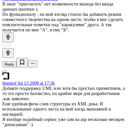
В окне "пригласить" нет возможности выхода без ввода
данных (кнопки ).
По функционалу - на мой взгляд стоило бы добавить режим
совместного творчества на одном листе, чтобы я мог сделать
пояснительные пометки над "каракулями" друга. А так
получается он мне "А", я ему "Б".
Reply
limonof
Jul 13 2008 at 17:36
Добавте поддержку UML или хотя бы простых примитивов, а
то это просто баловство, по крайне мере для разработчиков
,как заявлено.
Еше удобная фича слив структуры из XML дока. И
использование одного листа на мой взгяд экономней и
наглядней.
Я вообще подобный сервис уже сам на asp несколько месяцев
"дописываю" :)