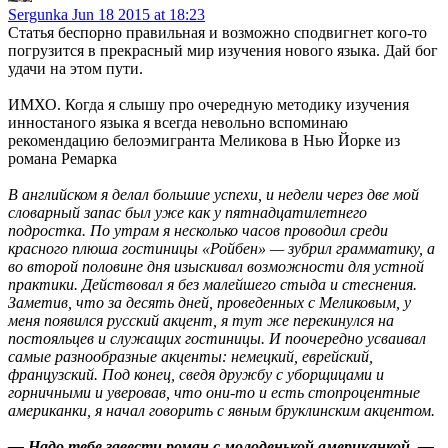
Sergunka
Jun 18 2015 at 18:23
Статья беспорно правильная и возможно сподвигнет кого-то
погрузится в прекрасный мир изучения нового языка. Дай бог
удачи на этом пути.
ИМХО. Когда я слышу про очередную методику изучения
инностаного языка я всегда невольно вспоминаю
рекомендацию белоэмигранта Меликова в Нью Йорке из
романа Ремарка
В английском я делал большие успехи, и недели через две мой
словарный запас был уже как у пятнадцатилетнего
подростка. По утрам я несколько часов проводил среди
красного плюша гостиницы «Ройбен» — зубрил грамматику, а
во второй половине дня изыскивал возможности для устной
практики. Действовал я без малейшего стыда и стеснения.
Заметив, что за десять дней, проведенных с Меликовым, у
меня появился русский акцент, я тут же перекинулся на
постояльцев и служащих гостиницы. И поочередно усваивал
самые разнообразные акценты: немецкий, еврейский,
французский. Под конец, сведя дружбу с уборщицами и
горничными и уверовав, что они-то и есть стопроцентные
американки, я начал говорить с явным бруклинским акцентом.
— Надо тебе завести роман с молоденькой американкой, —