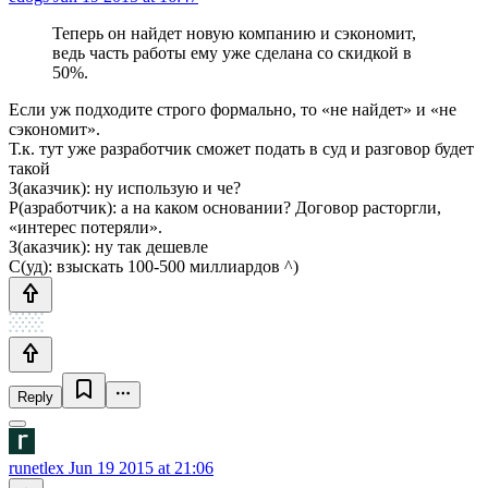
Теперь он найдет новую компанию и сэкономит,
ведь часть работы ему уже сделана со скидкой в
50%.
Если уж подходите строго формально, то «не найдет» и «не
сэкономит».
Т.к. тут уже разработчик сможет подать в суд и разговор будет
такой
З(аказчик): ну использую и че?
Р(азработчик): а на каком основании? Договор расторгли,
«интерес потеряли».
З(аказчик): ну так дешевле
С(уд): взыскать 100-500 миллиардов ^)
Reply
runetlex
Jun 19 2015 at 21:06