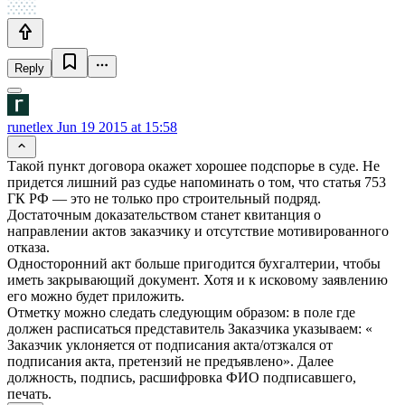
Reply
runetlex
Jun 19 2015 at 15:58
Такой пункт договора окажет хорошее подспорье в суде. Не
придется лишний раз судье напоминать о том, что статья 753
ГК РФ — это не только про строительный подряд.
Достаточным доказательством станет квитанция о
направлении актов заказчику и отсутствие мотивированного
отказа.
Односторонний акт больше пригодится бухгалтерии, чтобы
иметь закрывающий документ. Хотя и к исковому заявлению
его можно будет приложить.
Отметку можно следать следующим образом: в поле где
должен расписаться представитель Заказчика указываем: «
Заказчик уклоняется от подписания акта/отзкался от
подписания акта, претензий не предъявлено». Далее
должность, подпись, расшифровка ФИО подписавшего,
печать.