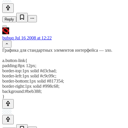
Reply
bubuq
Jul 16 2008 at 12:22
Графика для стандартных элементов интерфейса — зло.
a.button-link{
padding:8px 12px;
border-top:1px solid #d3cbad;
border-left:1px solid #c9c09c;
border-bottom:1px solid #817354;
border-right:1px solid #998c68;
background:#beb388;
}