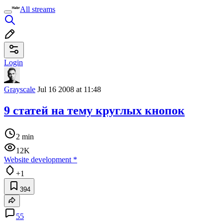
All streams
Login
Grayscale
Jul 16 2008 at 11:48
9 статей на тему круглых кнопок
2 min
12K
Website development
*
+1
394
55