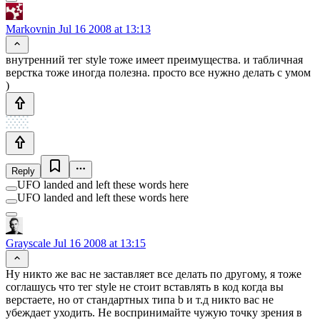
Markovnin
Jul 16 2008 at 13:13
внутренний тег style тоже имеет преимущества. и табличная
верстка тоже иногда полезна. просто все нужно делать с умом
)
Reply
UFO landed and left these words here
UFO landed and left these words here
Grayscale
Jul 16 2008 at 13:15
Ну никто же вас не заставляет все делать по другому, я тоже
соглашусь что тег style не стоит вставлять в код когда вы
верстаете, но от стандартных типа b и т.д никто вас не
убеждает уходить. Не воспринимайте чужую точку зрения в