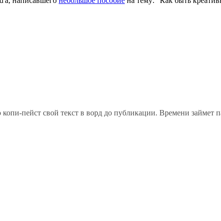
d'a, написавшего
небольшое пособие
на тему: "Как быть креати
 копи-пейст свой текст в ворд до публикации. Времени займет па