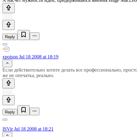
А насчет нужности идеи, придерживаюсь мнения Huge MacLeo
Reply
xpoison
Jul 18 2008 at 18:19
Если действительно хотите делать все профессионально, просто
же не опечатка, реально.
Reply
ISVir
Jul 18 2008 at 18:21