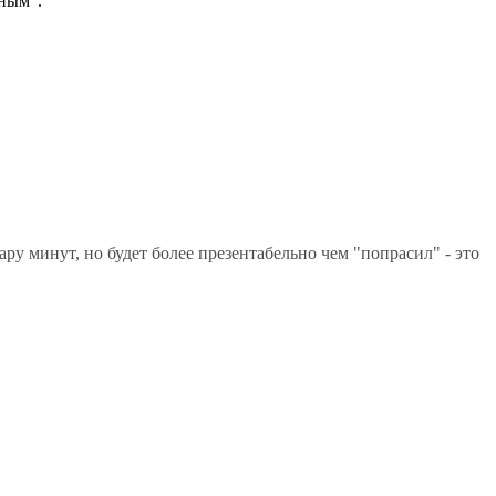
вным".
ру минут, но будет более презентабельно чем "попрасил" - это