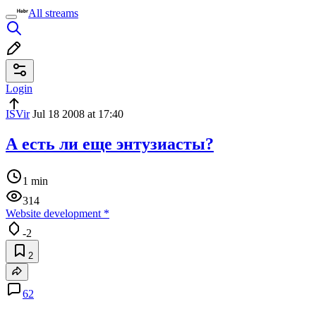
All streams
Login
ISVir
Jul 18 2008 at 17:40
А есть ли еще энтузиасты?
1 min
314
Website development
*
-2
2
62