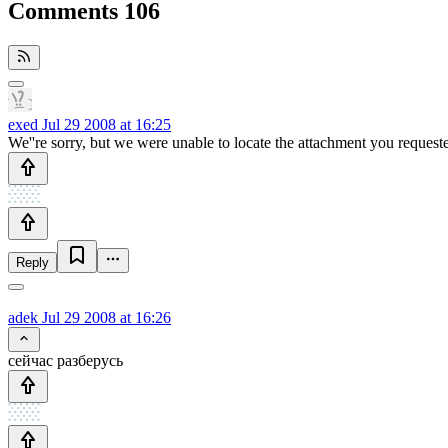
Comments
106
exed
Jul 29 2008 at 16:25
We''re sorry, but we were unable to locate the attachment you request
Reply
adek
Jul 29 2008 at 16:26
сейчас разберусь