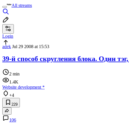
All streams
Login
adek
Jul 29 2008 at 15:53
39-й способ скругления блока. Один тэг,
2 min
1.4K
Website development
*
+4
229
106