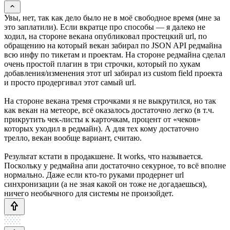
Увы, нет, так как дело было не в моё свободное время (мне за
это заплатили). Если вкратце про способы — я далеко не
ходил, на стороне векана опубликовал простецкий url, по
обращению на который векан забирал по JSON API редмайна
всю инфу по тикетам и проектам. На стороне редмайна сделал
очень простой плагин в три строчки, который по хукам
добавления/изменения этот url забирал из custom field проекта
и просто продергивал этот самый url.
На стороне векана тремя строчками я не выкрутился, но так
как векан на метеоре, всё оказалось достаточно легко (в т.ч.
прикрутить чек-листы к карточкам, процент от «чеков»
которых уходил в редмайн). А для тех кому достаточно
трелло, векан вообще вариант, считаю.
Результат кстати в продакшене. It works, что называется.
Поскольку у редмайна апи достаточно секурное, то всё вполне
нормально. Даже если кто-то руками продернет url
синхронизации (а не зная какой он тоже не догадаешься),
ничего необычного для системы не произойдет.