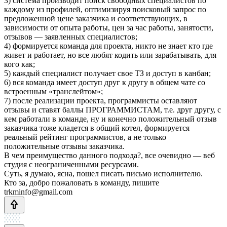
3) система производит поиск свободных специалистов по
каждому из профилей, оптимизируя поисковый запрос по
предложенной цене заказчика и соответствующих, в
зависимости от опыта работы, цен за час работы, занятости,
отзывов — заявленных специалистов;
4) формируется команда для проекта, никто не знает кто где
живет и работает, но все любят кодить или зарабатывать, для
кого как;
5) каждый специалист получает свое ТЗ и доступ в канбан;
6) вся команда имеет доступ друг к другу в общем чате со
встроенным «транслейтом»;
7) после реализации проекта, программисты оставляют
отзывы и ставят баллы ПРОГРАММИСТАМ, т.е. друг другу, с
кем работали в команде, ну и конечно положительный отзыв
заказчика тоже кладется в общий котел, формируется
реальный рейтинг программистов, а не только
положительные отзывы заказчика.
В чем преимущество данного подхода?, все очевидно — веб
студия с неограниченными ресурсами.
Суть, я думаю, ясна, пошел писать письмо исполнителю.
Кто за, добро пожаловать в команду, пишите
trkminfo@gmail.com