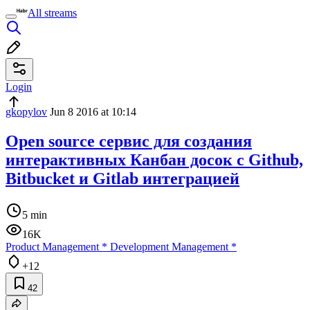
All streams
Login
gkopylov
Jun 8 2016 at 10:14
Open source сервис для создания
интерактивных Канбан досок с Github,
Bitbucket и Gitlab интеграцией
5 min
16K
Product Management
*
Development Management
*
+12
42