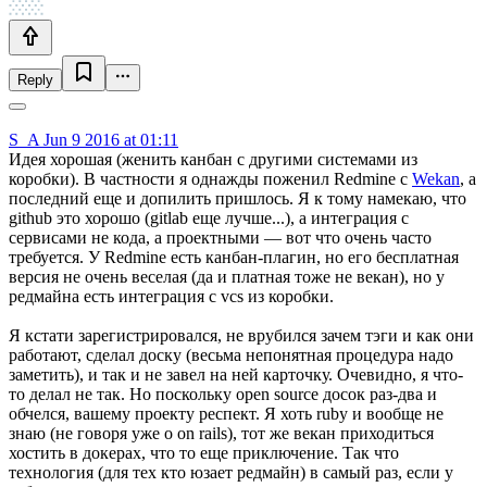
Reply
S_A
Jun 9 2016 at 01:11
Идея хорошая (женить канбан с другими системами из
коробки). В частности я однажды поженил Redmine с
Wekan
, а
последний еще и допилить пришлось. Я к тому намекаю, что
github это хорошо (gitlab еще лучше...), а интеграция с
сервисами не кода, а проектными — вот что очень часто
требуется. У Redmine есть канбан-плагин, но его бесплатная
версия не очень веселая (да и платная тоже не векан), но у
редмайна есть интеграция с vcs из коробки.
Я кстати зарегистрировался, не врубился зачем тэги и как они
работают, сделал доску (весьма непонятная процедура надо
заметить), и так и не завел на ней карточку. Очевидно, я что-
то делал не так. Но поскольку open source досок раз-два и
обчелся, вашему проекту респект. Я хоть ruby и вообще не
знаю (не говоря уже о on rails), тот же векан приходиться
хостить в докерах, что то еще приключение. Так что
технология (для тех кто юзает редмайн) в самый раз, если у