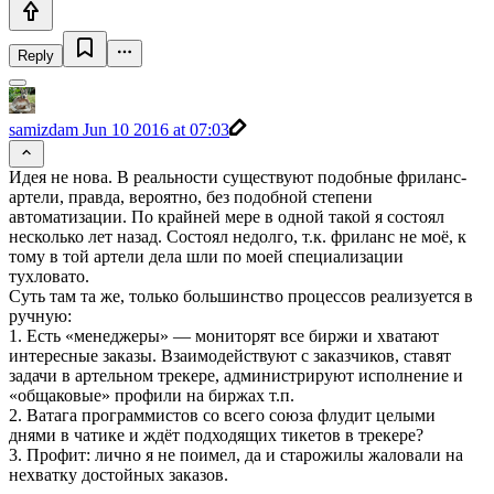
Reply
samizdam
Jun 10 2016 at 07:03
Идея не нова. В реальности существуют подобные фриланс-
артели, правда, вероятно, без подобной степени
автоматизации. По крайней мере в одной такой я состоял
несколько лет назад. Состоял недолго, т.к. фриланс не моё, к
тому в той артели дела шли по моей специализации
тухловато.
Суть там та же, только большинство процессов реализуется в
ручную:
1. Есть «менеджеры» — мониторят все биржи и хватают
интересные заказы. Взаимодействуют с заказчиков, ставят
задачи в артельном трекере, администрируют исполнение и
«общаковые» профили на биржах т.п.
2. Ватага программистов со всего союза флудит целыми
днями в чатике и ждёт подходящих тикетов в трекере?
3. Профит: лично я не поимел, да и старожилы жаловали на
нехватку достойных заказов.