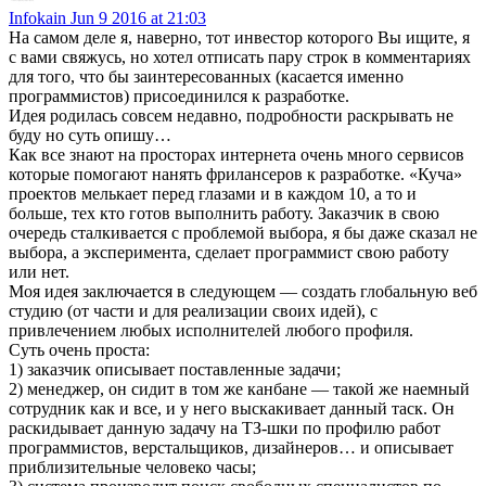
Infokain
Jun 9 2016 at 21:03
На самом деле я, наверно, тот инвестор которого Вы ищите, я
с вами свяжусь, но хотел отписать пару строк в комментариях
для того, что бы заинтересованных (касается именно
программистов) присоединился к разработке.
Идея родилась совсем недавно, подробности раскрывать не
буду но суть опишу…
Как все знают на просторах интернета очень много сервисов
которые помогают нанять фрилансеров к разработке. «Куча»
проектов мелькает перед глазами и в каждом 10, а то и
больше, тех кто готов выполнить работу. Заказчик в свою
очередь сталкивается с проблемой выбора, я бы даже сказал не
выбора, а эксперимента, сделает программист свою работу
или нет.
Моя идея заключается в следующем — создать глобальную веб
студию (от части и для реализации своих идей), с
привлечением любых исполнителей любого профиля.
Суть очень проста:
1) заказчик описывает поставленные задачи;
2) менеджер, он сидит в том же канбане — такой же наемный
сотрудник как и все, и у него выскакивает данный таск. Он
раскидывает данную задачу на ТЗ-шки по профилю работ
программистов, верстальщиков, дизайнеров… и описывает
приблизительные человеко часы;