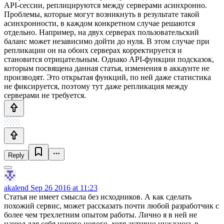
API-сессии, реплицируются между серверами асинхронно.
Проблемы, которые могут возникнуть в результате такой
асинхронности, в каждом конкретном случае решаются
отдельно. Например, на двух серверах пользовательский
баланс может независимо дойти до нуля. В этом случае при
репликации он на обоих серверах корректируется и
становится отрицательным. Однако API-функции подсказок,
которым посвящена данная статья, изменения в аккаунте не
производят. Это открытая функций, по ней даже статистика
не фиксируется, поэтому тут даже репликация между
серверами не требуется.
Reply
akalend
Sep 26 2016 at 11:23
Статья не имеет смысла без исходников. А как сделать
похожий сервис, может рассказать почти любой разработчик с
более чем трехлетним опытом работы. Лично я в ней не
нашел для себя ничего нового, хотя активно нуждаюсь в