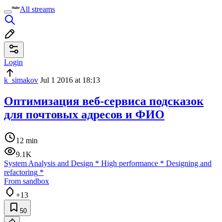
All streams
Login
k_simakov
Jul 1 2016 at 18:13
Оптимизация веб-сервиса подсказок
для почтовых адресов и ФИО
12 min
9.1K
System Analysis and Design
*
High performance
*
Designing and
refactoring
*
From sandbox
+13
50