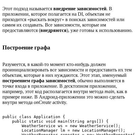
Этот подход называется
внедрение зависимостей
. В
приложении, которое полагается на DI, объектам не
приходится «рыскать вокруг» в поисках зависимостей или
самим их создавать. Все зависимости, которые им
предоставляются (
внедряются
), уже готовы к использованию.
Построение графа
Разумеется, в какой-то момент кто-нибудь должен
проинициализировать все зависимости и предоставить их тем
объектам, которые в них нуждаются. Этот этап, именуемый
построением графа зависимостей
, обычно выполняется в
точке входа в приложение. В десктопном приложении,
например, этот код располагается внутри метода
main
, как в
примере ниже. В Андроид-приложении это можно сделать
внутри метода
onCreate
activity.
public class Application {

    public static void main(String args[]) {

        WeatherService ws = new WeatherService();

        LocationManager lm = new LocationManager();

        WeatherReporter reporter = new WeatherReporter(