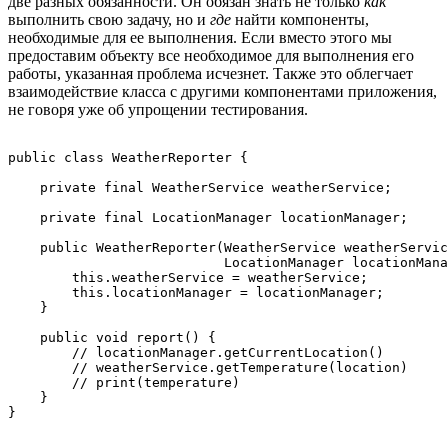
две разных обязанности. Он обязан знать не только
как
выполнить свою задачу, но и
где
найти компоненты,
необходимые для ее выполнения. Если вместо этого мы
предоставим объекту все необходимое для выполнения его
работы, указанная проблема исчезнет. Также это облегчает
взаимодействие класса с другими компонентами приложения,
не говоря уже об упрощении тестирования.
public class WeatherReporter {

    private final WeatherService weatherService;

    private final LocationManager locationManager;

    public WeatherReporter(WeatherService weatherServic
                           LocationManager locationMana
        this.weatherService = weatherService;

        this.locationManager = locationManager;

    }

    public void report() {

        // locationManager.getCurrentLocation()

        // weatherService.getTemperature(location)

        // print(temperature)

    }

}