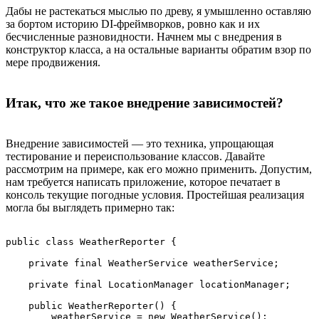
Дабы не растекаться мыслью по древу, я умышленно оставляю
за бортом историю DI-фреймворков, ровно как и их
бесчисленные разновидности. Начнем мы с внедрения в
конструктор класса, а на остальные варианты обратим взор по
мере продвижения.
Итак, что же такое внедрение зависимостей?
Внедрение зависимостей — это техника, упрощающая
тестирование и переиспользование классов. Давайте
рассмотрим на примере, как его можно применить. Допустим,
нам требуется написать приложение, которое печатает в
консоль текущие погодные условия. Простейшая реализация
могла бы выглядеть примерно так:
public class WeatherReporter {

    private final WeatherService weatherService;

    private final LocationManager locationManager;

    public WeatherReporter() {

        weatherService = new WeatherService();
