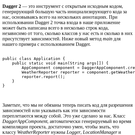
Dagger 2
— это инструмент с открытым исходным кодом,
генерирующий большую часть инициализирующего кода за
нас, основываясь всего на нескольких аннотациях. При
использовании Dagger 2 точка входа в наше приложение
может быть написана всего в несколько строк кода,
независимо от того, сколько классов у нас есть и сколько в них
присутствует зависимостей. Ниже новый метод
main
для
нашего примера с использованием Dagger.
public class Application {

    public static void main(String args[]) {

        AppComponent component = DaggerAppComponent.cre
        WeatherReporter reporter = component.getWeather
        reporter.report();

    }

Заметьте, что мы не обязаны теперь писать код для разрешения
зависимостей или указывать как эти зависимости
переплетаются между собой. Это уже сделано за нас. Класс
DaggerAppComponent
, автоматически генерируемый во время
компиляции проекта, достаточно умен, чтобы знать, что
классу
WeatherReporter
нужны
Logger
,
LocationManager
и