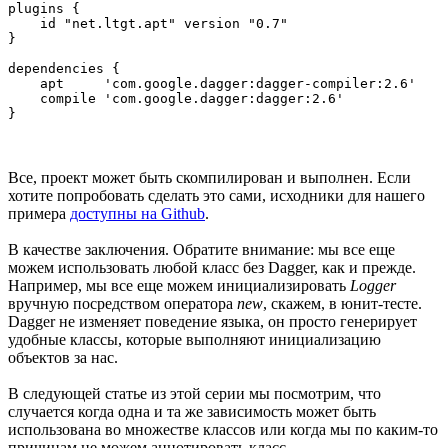
plugins {

    id "net.ltgt.apt" version "0.7"

}

dependencies {

    apt     'com.google.dagger:dagger-compiler:2.6'

    compile 'com.google.dagger:dagger:2.6'

}
Все, проект может быть скомпилирован и выполнен. Если
хотите попробовать сделать это сами, исходники для нашего
примера
доступны на Github
.
В качестве заключения. Обратите внимание: мы все еще
можем использовать любой класс без Dagger, как и прежде.
Например, мы все еще можем инициализировать
Logger
вручную посредством оператора
new
, скажем, в юнит-тесте.
Dagger не изменяет поведение языка, он просто генерирует
удобные классы, которые выполняют инициализацию
объектов за нас.
В следующей статье из этой серии мы посмотрим, что
случается когда одна и та же зависимость может быть
использована во множестве классов или когда мы по каким-то
причинам не можем аннотировать класс.