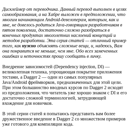
Дисклеймер от переводчика. Данный перевод выполнен в целях
самообразования, а на Хабре выложен в предположении, что
многим начинающим Android-девелоперам, которым, как и
мне, не довелось родиться Java-говорящим разработчиком в
пятом поколении, достаточно сложно разобраться в
конечных продуктах многолетних наслоений концепций и
методов разработки. Эта серия статей — отличный пример
того, как
нужно
объяснять сложные вещи, и, надеюсь, Вам
она понравится не меньше, чем мне. Обо всех замеченных
ошибках и неточностях прошу сообщать в личку.
Внедрение зависимостей (Dependency injection, DI) —
великолепная техника, упрощающая покрытие приложения
тестами, а Dagger 2 — один из самых популярных
Java/Android фреймворков, предназначенных для этой цели.
При этом большинство вводных курсов по Dagger 2 исходят
из предположения, что читатель уже хорошо знаком с DI и его
достаточно сложной терминологией, затрудняющей
вхождение для новичков.
В этой серии статей я попытаюсь представить вам более
дружественное введение в Dagger 2 со множеством примеров
уже готового для компиляции кода.