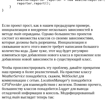
        reporter.report();

    }

}
Если проект прост, как в нашем предыдущем примере,
инициализация и внедрение нескольких зависимостей в
методе
main
оправданы. Однако большинство проектов
состоит из множества классов со своими зависимостями,
которые должны быть разрешены. Инициализация и
связывание всего этого вместе требует написания большого
количества кода. Даже хуже, этот код будет регулярно
изменяться при добавлении нового класса в приложение или
добавлении новой зависимости в существующий класс.
Чтобы проиллюстрировать эту проблему, давайте превратим
наш пример в более реалистичный. На практике классу
WeatherService
понадобится, скажем,
WebSocket
для
коммуникации с сетью.
LocationManager
'у понадобится
GPSProvider
для взаимодействия с железом. Помимо прочего,
большинству классов понадобится
Logger
для вывода
отладочной информации в консоль. Модифицированный
метод
main
выглядит теперь так: