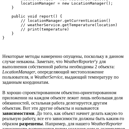
        locationManager = new LocationManager();

    }

    public void report() {

        // locationManager.getCurrentLocation()

        // weatherService.getTemperature(location)

        // print(temperature)

    }

}
Некоторые методы намеренно опущены, поскольку в данном
случае неважны. Заметьте, что
WeatherReporter
'у для
выполнения собственной работы необходимы 2 объекта:
LocationManager
, опеределяющий местоположение
пользователя, и
WeatherService
, выдающий температуру по
заданным координатам.
В хорошо спроектированном объектно-ориентированном
приложении на каждом объекте лежит лишь небольшая доля
обязанностей, остальная работа делегируется другим
объектам. Вот эти другие объекты и называются
зависимостями
. До того, как объект начнет делать какую-то
реальную работу, все его зависимости должны быть каким-то
образом
разрешены
. Например, для нашего
WeatherReporter
зависимости разрешаются путем создания новых экземпляров