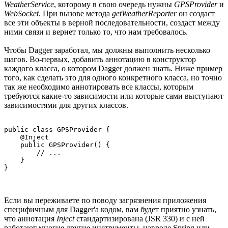
WeatherService
, которому в свою очередь нужны
GPSProvider
и
WebSocket
. При вызове метода
getWeatherReporter
он создаст
все эти объекты в верной последовательности, создаст между
ними связи и вернет только то, что нам требовалось.
Чтобы Dagger заработал, мы должны выполнить несколько
шагов. Во-первых, добавить аннотацию в конструктор
каждого класса, о котором Dagger должен знать. Ниже пример
того, как сделать это для одного конкретного класса, но точно
так же необходимо аннотировать все классы, которым
требуются какие-то зависимости или которые сами выступают
зависимостями для других классов.
public class GPSProvider {

    @Inject

    public GPSProvider() {

        // ...

    }

}
Если вы переживаете по поводу загрязнения приложения
специфичным для Dagger'а кодом, вам будет приятно узнать,
что аннотация
Inject
стандартизирована (JSR 330) и с ней
работают многие другие инструменты, навроде Spring или