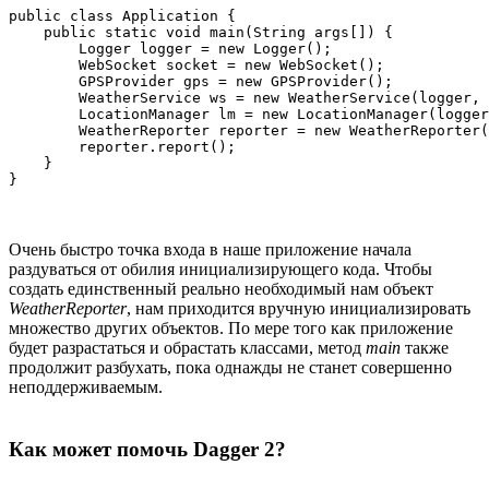
public class Application {

    public static void main(String args[]) {

        Logger logger = new Logger();

        WebSocket socket = new WebSocket();

        GPSProvider gps = new GPSProvider();

        WeatherService ws = new WeatherService(logger, 
        LocationManager lm = new LocationManager(logger
        WeatherReporter reporter = new WeatherReporter(
        reporter.report();

    }

Очень быстро точка входа в наше приложение начала
раздуваться от обилия инициализирующего кода. Чтобы
создать единственный реально необходимый нам объект
WeatherReporter
, нам приходится вручную инициализировать
множество других объектов. По мере того как приложение
будет разрастаться и обрастать классами, метод
main
также
продолжит разбухать, пока однажды не станет совершенно
неподдерживаемым.
Как может помочь Dagger 2?