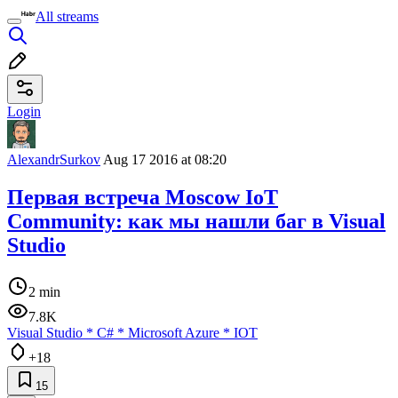
All streams
Login
AlexandrSurkov
Aug 17 2016 at 08:20
Первая встреча Moscow IoT
Community: как мы нашли баг в Visual
Studio
2 min
7.8K
Visual Studio
*
C#
*
Microsoft Azure
*
IOT
+18
15