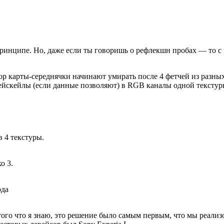
принципе. Но, даже если ты говоришь о рефлекшн пробах — то с 
р карты-середнячки начинают умирать после 4 фетчей из разны
рейскейлы (если данные позволяют) в RGB каналы одной текстур
 4 текстуры.
о 3.
ода
того что я знаю, это решение было самым первым, что мы реали