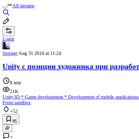
All streams
Login
Serrage
Aug 31 2016 at 11:24
Unity с позиции художника при разраб
8 min
21K
Unity3D
*
Game development
*
Development of mobile applications
From sandbox
+52
85
7