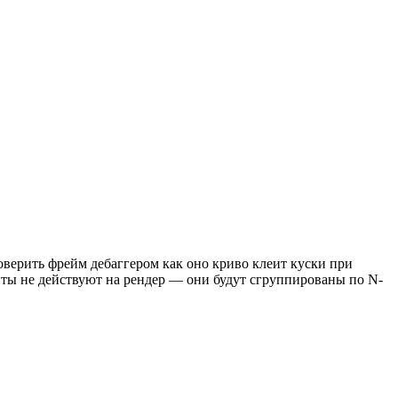
оверить фрейм дебаггером как оно криво клеит куски при
йты не действуют на рендер — они будут сгруппированы по N-