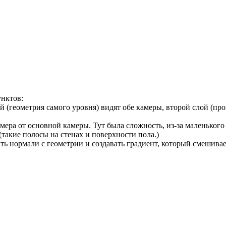
унктов:
й (геометрия самого уровня) видят обе камеры, второй слой (пр
змера от основной камеры. Тут была сложность, из-за маленьког
такие полосы на стенах и поверхности пола.)
вать нормали с геометрии и создавать градиент, который смешива