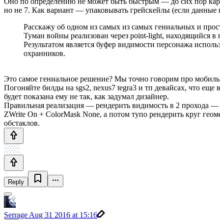
Оно по определению не может быть быстрым — до сих пор карт
но не 7. Как вариант — упаковывать грейскейлы (если данные
Расскажу об одном из самых из самых гениальных и про
Туман войны реализован через point-light, находящийся
Результатом является буфер видимости персонажа исполь
охранников.
Это самое гениальное решение? Мы точно говорим про мобильн
Погоняйте билды на sgs2, nexus7 tegra3 и тп девайсах, что еще
будет показана ему не так, как задумал дизайнер.
Правильная реализация — рендерить видимость в 2 прохода — 
ZWrite On + ColorMask None, а потом тупо рендерить круг гео
обстаклов.
Reply
Serrage
Aug 31 2016 at 15:16