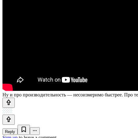
Ну и про производительность — несоизмеримо быстрее. Про те
Reply
Sign up
to leave a comment.