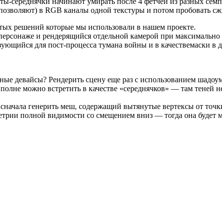
ы-середнячки начинают умирать после 4 фетчей из разных семп
 позволяют) в RGB каналы одной текстуры и потом пробовать сж
стых решений которые мы использовали в нашем проекте.
 в персонаже и рендерящийся отдельной камерой при максимально
зующийся для пост-процесса тумана войны и в качествемаски в 
ые девайсы? Рендерить сцену еще раз с использованием шадоума
 вполне можно встретить в качестве «середнячков» — там теней н
сначала генерить меш, содержащий вытянутые вертексы от точки
метрии полной видимости со смещением вниз — тогда она будет 