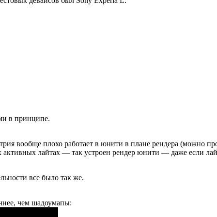
естовых девайсов был Sony Experia L.
ами в принципе.
трия вообще плохо работает в юнити в плане рендера (можно пр
х активных лайтах — так устроен рендер юнити — даже если ла
льности все было так же.
очнее, чем шадоумапы: