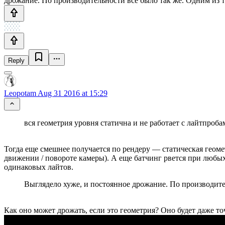
дрожание. По производительности все было так же. Одним из т
Reply
Leopotam
Aug 31 2016 at 15:29
вся геометрия уровня статична и не работает с лайтпроб
Тогда еще смешнее получается по рендеру — статическая геоме
движении / повороте камеры). А еще батчинг рвется при любы
одинаковых лайтов.
Выглядело хуже, и постоянное дрожание. По производите
Как оно может дрожать, если это геометрия? Оно будет даже т