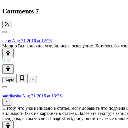
Comments
7
nepx
Aug 31 2016 at 12:25
Мощно Вы, конечно, углубились в освещение. Хотелось бы узн
Reply
satirikasha
Aug 31 2016 at 13:36
К тому, что уже написано в статье, могу добавить что подмена
видимости (как на картинке в статье). Далее эта текстура запи
шейдеры, в том числе и ImageEffect, рисующий те самые полоск