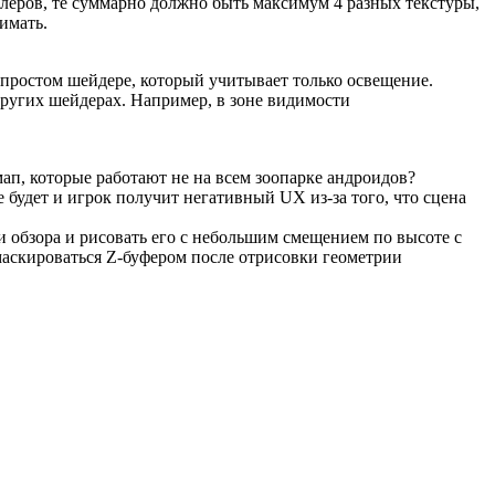
леров, те суммарно должно быть максимум 4 разных текстуры,
имать.
 простом шейдере, который учитывает только освещение.
других шейдерах. Например, в зоне видимости
п, которые работают не на всем зоопарке андроидов?
е будет и игрок получит негативный UX из-за того, что сцена
 обзора и рисовать его с небольшим смещением по высоте с
маскироваться Z-буфером после отрисовки геометрии