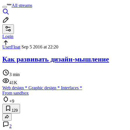
All streams
Login
UserFloat
Sep 5 2016 at 22:20
Как развивать дизайн-мышление
3 min
41K
Web design
*
Graphic design
*
Interfaces
*
From sandbox
+9
129
2